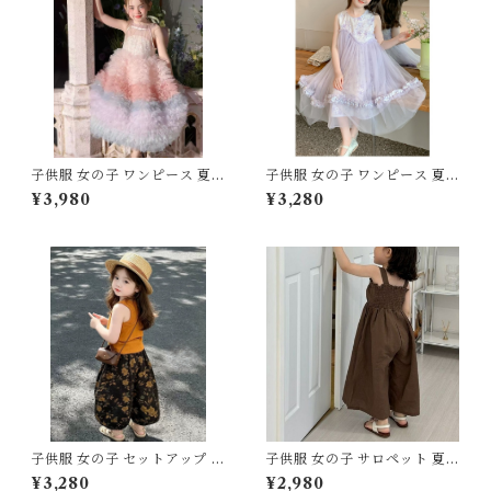
ン スモーキーピンク 発表会 結
婚式 ピアノ 演奏会 舞台 キッ
ズ
子供服 女の子 ワンピース 夏服
子供服 女の子 ワンピース 夏服
プリンセス ドレス チュール レ
プリンセス ドレス チュール ノ
¥3,980
¥3,280
ース フリル ティアード 110 12
ースリーブ 120 130 140 150
0 130 140 150 センチ ピンク
160 センチ パープル 紫 レー
パープル 虹色 レインボー グラ
ス フリル シフォン 切替 パス
デーション パステルカラー 発
テルカラー キッズ ジュニア 韓
表会 結婚式 お出かけ ピアノ
国子供服 発表会 結婚式 お出か
キッズ
け
子供服 女の子 セットアップ 夏
子供服 女の子 サロペット 夏服
服 上下セット タンクトップ ワ
オールインワン キャミソール
¥3,280
¥2,980