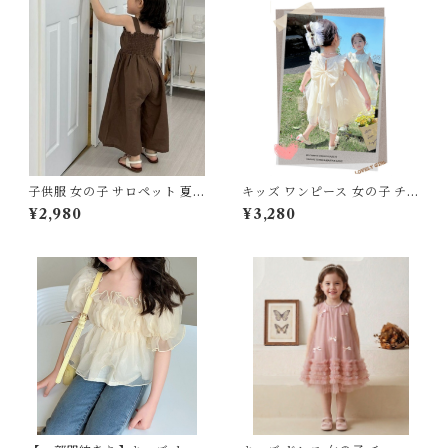
デーション パステルカラー 発
ル リブ ワッフル調 総柄 キッ
表会 結婚式 お出かけ ピアノ
ズ ベビー 2026 夏 新作 韓国
キッズ
子供服 通園 通学 お出かけ ル
ームウェア
子供服 女の子 サロペット 夏服
キッズ ワンピース 女の子 チュ
オールインワン キャミソール
ール リボン ドレス フリル ノ
¥2,980
¥3,280
ワイドパンツ 80 90 100 110
ースリーブ フォーマル フェミ
120 130 センチ ブラウン ブル
ニン 結婚式 発表会ドレス 韓国
ー 無地 フリル リボン ガウチ
子供服 アイボリー グリーン 9
ョ キッズ ベビー 通園 通学 お
0-140cm
出かけ リゾート