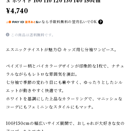
ュ ホワイト 100 110 120 130 140 150cm
¥4,740
なら
手数料無料の
翌月払いでOK
この商品は
送料無料
です。
エスニックテイストが魅力◎ キッズ用七分袖ワンピース。
ペイズリー柄とバイカラーデザインが印象的な1枚で、ナチュ
ラルながらもレトロな雰囲気を演出。
七分袖で季節の変わり目にも着やすく、ゆったりとしたシル
エットが動きやすく快適です。
ホワイトを基調にした上品なカラーリングで、マニッシュな
コーデにもフェミニンなスタイルにもマッチ。
100?150cmの幅広いサイズ展開で、おしゃれが大好きな女の