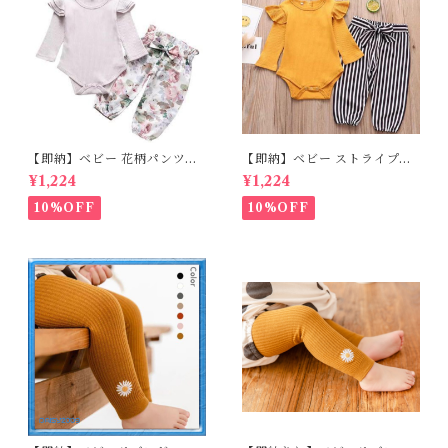
【即納】ベビー 花柄パンツ&
【即納】ベビー ストライプパ
ロンパースset＋ヘッドバンド
ンツ&フリルロンパースset＋
¥1,224
¥1,224
3点セット☆女の子 フェミニン
ヘッドバンド 3点セット☆女の
80cm
子 マニッシュ 80㎝
10%OFF
10%OFF