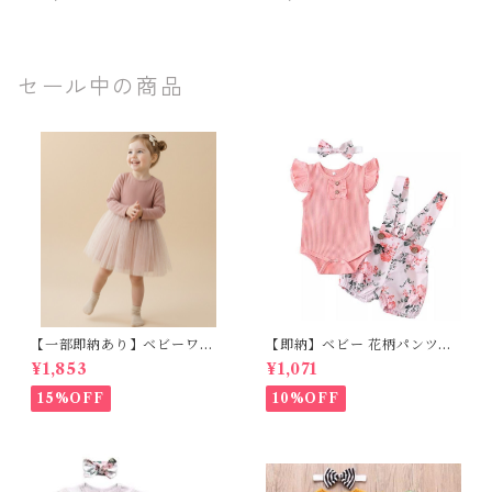
イドパンツ 2点セット 80 90
ワイドパンツ 80 90 100 110
100 110 120 130 センチ マス
120 130 センチ ブラウン ブル
タード テラコッタ 花柄 総柄
ー 無地 フリル リボン ガウチ
アンティーク リブニット サマ
ョ キッズ ベビー 通園 通学 お
ーニット キッズ ベビー 通園
出かけ リゾート
セール中の商品
通学 お出かけ リゾート
【一部即納あり】ベビーワン
【即納】ベビー 花柄パンツ&
ピース 星柄ラメ チュール ベビ
フリルロンパースset＋ヘッド
¥1,853
¥1,071
ー服 写真撮影 子供服 フリル
バンド 3点セット☆女の子 フ
チュール 女の子 秋冬 春服 セ
ェミニン 90㎝
15%OFF
10%OFF
レモニードレス 新生児 お宮参
り チュールドレス お祝い 結婚
式 ドレス 100日祝い ピンク 7
0 80 90 100 110cm