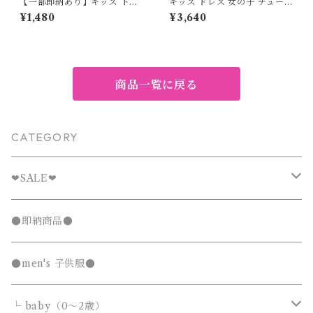
【一部即納あり】キッズ トッ
キッズ ドレス 女の子 チュール
プス オーガンジー ペプラム ト
ワンピース リボン ノースリー
¥1,480
¥3,640
ップス パフスリーブ シアー フ
ブ 発表会 結婚式 子供服 夏 80
レア フェミニン 大人っぽコー
90 100 110 120 130 センチ
デ アイボリー 90 100 110 12
ピンク スカート プリンセス お
0 130cm
誕生日会 フォーマル
商品一覧に戻る
CATEGORY
❤︎SALE❤︎
キッズTシャツセール
●即納商品●
発表会セール
●men's 子供服●
└ baby（0～2歳）