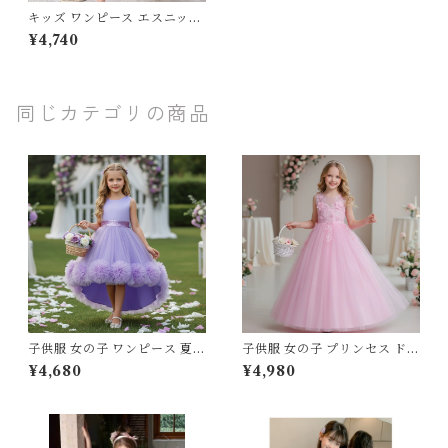
キッズ ワンピース エスニック
七分袖 ペイズリー バイカラー
¥4,740
レトロ 子ども服 女の子 ナチュ
ラル マニッシュ ホワイト 100
110 120 130 140 150cm
同じカテゴリの商品
子供服 女の子 ワンピース 夏服
子供服 女の子 プリンセス ドレ
プリンセス ドレス チュール レ
ス チュール レース フリル ロ
¥4,680
¥4,980
ース フリル フィッシュテール
ングドレス 120 130 140 150
ライン フィッシュテールドレ
160 センチ レッド ホワイト
ス テールスカート 100 110 12
ピンク パープル グリーン ブル
0 130 140 150 cm ホワイト
ー 発表会 結婚式 ピアノ 演奏
ピンク レッド パープル グリー
会 キッズ ジュニア