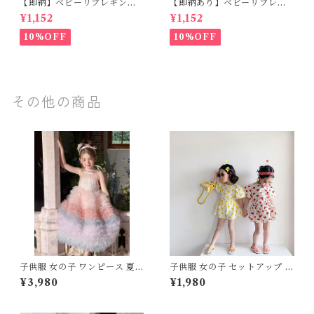
【即納】ベビーリブレギンス
【即納あり】ベビーリブレギ
キッズレギンス リブレギンス
ンス キッズレギンス リブレギ
¥1,152
¥1,152
花柄 フラワー刺繍 ナチュラル
ンス 花柄 フラワー刺繍 ナチュ
90~102cm
ラル 65~80cm
10%OFF
10%OFF
その他の商品
子供服 女の子 ワンピース 夏服
子供服 女の子 セットアップ 夏
プリンセス ドレス チュール レ
服 上下セット ブラウス 半袖
¥3,980
¥1,980
ース フリル ティアード 110 12
ショートパンツ 2点セット 80
0 130 140 150 センチ ピンク
90 100 110 120 130 センチ
パープル 虹色 レインボー グラ
イエロー レッド ハート柄 フリ