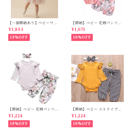
0cm
【一部即納あり】ベビーワン
【即納】ベビー 花柄パンツ&
ピース 星柄ラメ チュール ベビ
フリルロンパースset＋ヘッド
¥1,853
¥1,071
ー服 写真撮影 子供服 フリル
バンド 3点セット☆女の子 フ
チュール 女の子 秋冬 春服 セ
ェミニン 90㎝
15%OFF
10%OFF
レモニードレス 新生児 お宮参
り チュールドレス お祝い 結婚
式 ドレス 100日祝い ピンク 7
0 80 90 100 110cm
【即納】ベビー 花柄パンツ&
【即納】ベビー ストライプパ
ロンパースset＋ヘッドバンド
ンツ&フリルロンパースset＋
¥1,224
¥1,224
3点セット☆女の子 フェミニン
ヘッドバンド 3点セット☆女の
80cm
子 マニッシュ 80㎝
10%OFF
10%OFF