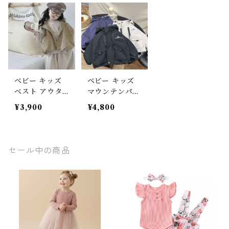
シュ ユニセッ
ュ ユニセック
90 100 110 12
クス 90-140c
ス 秋冬 95-130
0 130 140cm
m
cm
ベビー キッズ
ベビー キッズ
ベスト アウタ
マウンテンパー
ー フード付き
カー アウター
¥3,900
¥4,800
ポケット 子ど
ジャンパー フ
も服 男の子 女
ード付き ジッ
の子 ベージュ
パー ポケット
ナチュラル ア
子供服 男の子
セール中の商品
ウトドアミック
女の子 ベージ
ス ユニセック
ュ ブラック ブ
ス 90 100 110
ルー アウトド
120 130 140c
アミックス ナ
m
チュラル ユニ
セックス 80 90
100 110 120 13