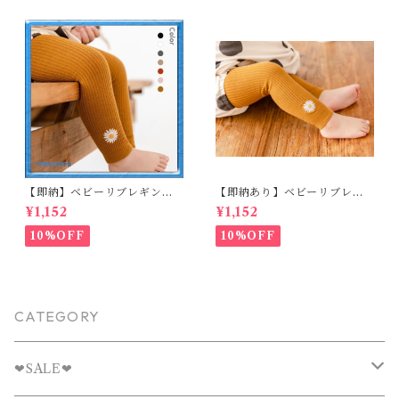
【即納】ベビーリブレギンス
【即納あり】ベビーリブレギ
キッズレギンス リブレギンス
ンス キッズレギンス リブレギ
¥1,152
¥1,152
花柄 フラワー刺繍 ナチュラル
ンス 花柄 フラワー刺繍 ナチュ
90~102cm
ラル 65~80cm
10%OFF
10%OFF
CATEGORY
❤︎SALE❤︎