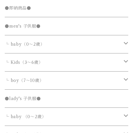
キッズTシャツセール
●即納商品●
発表会セール
●men's 子供服●
└ baby（0～2歳）
カバーオール・ロンパース
└ Kids（3～6歳）
サロペット・オーバーオール
トップス
トップス
└ boy（7～10歳）
Tシャツ・カットソー
Tシャツ・カットソー
ボトムス
ボトムス
トップス
●lady's 子供服●
シャツ・ブラウス
シャツ・ブラウス
デニムパンツ
デニムパンツ
Tシャツ・カットソー
アウター
アウター
ボトムス
└ baby （0～2歳）
ニット・セーター
ニット・セーター
スウェットパンツ
スウェットパンツ
シャツ・ブラウス