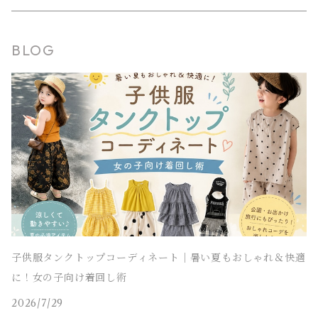
タンクトップ
タンクトップ
ジャージ
マウンテンパーカー
ステンカラーコート
スウェットパンツ
袖なし・ノースリーブ
トレンチコート
靴下
パンツ セットアップ
長袖
シャツワンピース
靴
スカート セットアップ
men's
水着
オールインワン
靴・小物
スーツ 子供服
150～170cm
卒園式
ピアノ発表会ドレス
BLOG
タンクトップ
ポンチョ
マウンテンパーカー
ステンカラーコート
レギンス・タイツ
袖なし・ノースリーブ
ジャンパースカート
靴下
パンツ セットアップ
lady's
ラッシュガード
サロペット・オーバーオール
靴
men's
長袖
水着
オールインワン
アウトドアミックス 子供服
M～XXXL
結婚式ドレス
コンクール 発表会ドレス
チェスターコート
ポンチョ
マウンテンパーカー
チュニック
レギンス・タイツ
ワンピース水着
靴下
lady's
半袖
ラッシュガード
サロペット・オーバーオール
men's
水着
オーバーサイズ・ビッグシルエット 子供服
ダンス発表会
チェスターコート
ポンチョ
ドレス
セパレート水着
レギンス・タイツ
袖なし・ノースリーブ
ワンピース水着
lady's
ラッシュガード
ユニセックス 子供服
チェスターコート
セパレート水着
ワンピース水着
ストリート 子供服
セパレート水着
ヒップホップ 子供服
子供服タンクトップコーディネート｜暑い夏もおしゃれ＆快適
に！女の子向け着回し術
エスニック 子供服
2026/7/29