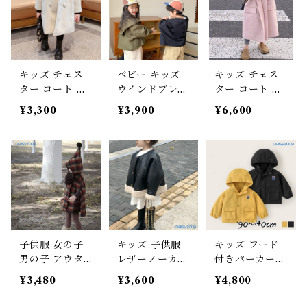
キッズ チェス
ベビー キッズ
キッズ チェス
ター コート ベ
ウインドブレー
ター コート ベ
ビー ダブルブ
カー ジャケッ
ビー ロング丈
¥3,300
¥3,900
¥6,600
レスト 襟付き
ト アウター フ
ポケット 襟 ボ
ポケット ボタ
ード付き 長袖
タン 子ども服
ン 膝丈 子供服
コート ボタン
男の子 女の子
女の子 男の子
子ども服 男の
マニッシュ ユ
フェミニン ナ
子 女の子 リン
ニセックス ピ
チュラル ユニ
クコーデ アウ
ンク グレー 90
セックス ベー
トドアミックス
100 110 120 13
ジュ ブルー 90
ユニセックス
0 140cm
100 110 120 13
ブラック グリ
子供服 女の子
キッズ 子供服
キッズ フード
0 140cm
ーン 90 100 11
男の子 アウタ
レザーノーカラ
付きパーカー
0 120 130 140
ー チェック柄
ージャケット
ウィンドブレー
cm
¥3,480
¥3,600
¥4,800
ポンチョ コー
ライダース 裾
カー 撥水 アウ
ト 秋冬 マニッ
ボア マニッシ
トドアミックス