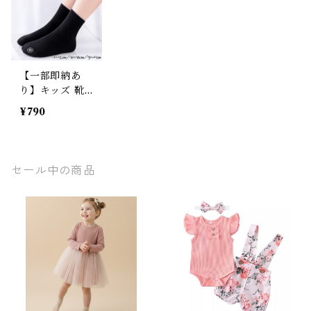
【一部即納あ
り】キッズ 靴
下 シームレス
¥790
ソックス 感覚
過敏 子供 靴下
嫌い 保育園 幼
稚園 学校 ホワ
セール中の商品
イト ブラック
白 黒 13~15cm
16~18cm 19~2
1cm