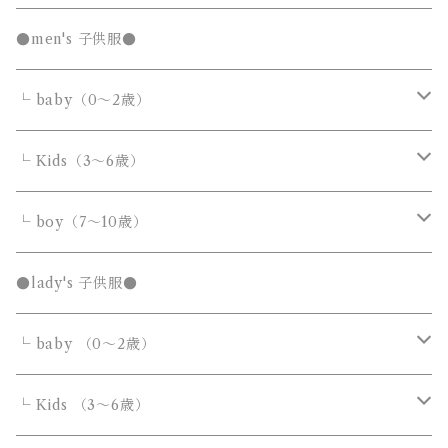
発表会セール
●men's 子供服●
└ baby（0～2歳）
カバーオール・ロンパース
└ Kids（3～6歳）
サロペット・オーバーオール
トップス
トップス
└ boy（7～10歳）
Tシャツ・カットソー
Tシャツ・カットソー
ボトムス
ボトムス
トップス
●lady's 子供服●
シャツ・ブラウス
シャツ・ブラウス
デニムパンツ
デニムパンツ
Tシャツ・カットソー
アウター
アウター
ボトムス
└ baby （0～2歳）
ニット・セーター
ニット・セーター
スウェットパンツ
スウェットパンツ
シャツ・ブラウス
ダウンジャケット・コート
ダウンジャケット・コート
デニムパンツ
靴・小物
フォーマルスーツ
アウター
カバーオール・ロンパース
└ Kids （3～6歳）