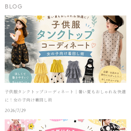
BLOG
タンクトップ
ポンチョ
マウンテンパーカー
ステンカラーコート
レギンス・タイツ
袖なし・ノースリーブ
ジャンパースカート
靴下
パンツ セットアップ
lady's
ラッシュガード
サロペット・オーバーオール
靴
men's
長袖
水着
オールインワン
アウトドアミックス 子供服
M～XXXL
結婚式ドレス
コンクール 発表会ドレス
チェスターコート
ポンチョ
マウンテンパーカー
チュニック
レギンス・タイツ
ワンピース水着
靴下
lady's
半袖
ラッシュガード
サロペット・オーバーオール
men's
水着
オーバーサイズ・ビッグシルエット 子供服
ダンス発表会
チェスターコート
ポンチョ
ドレス
セパレート水着
レギンス・タイツ
袖なし・ノースリーブ
ワンピース水着
lady's
ラッシュガード
ユニセックス 子供服
チェスターコート
セパレート水着
ワンピース水着
ストリート 子供服
セパレート水着
ヒップホップ 子供服
子供服タンクトップコーディネート｜暑い夏もおしゃれ＆快適
に！女の子向け着回し術
エスニック 子供服
2026/7/29