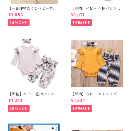
【一部即納あり】ベビーワン
【即納】ベビー 花柄パンツ&
ピース 星柄ラメ チュール ベビ
フリルロンパースset＋ヘッド
¥1,853
¥1,071
ー服 写真撮影 子供服 フリル
バンド 3点セット☆女の子 フ
チュール 女の子 秋冬 春服 セ
ェミニン 90㎝
15%OFF
10%OFF
レモニードレス 新生児 お宮参
り チュールドレス お祝い 結婚
式 ドレス 100日祝い ピンク 7
0 80 90 100 110cm
【即納】ベビー 花柄パンツ&
【即納】ベビー ストライプパ
ロンパースset＋ヘッドバンド
ンツ&フリルロンパースset＋
¥1,224
¥1,224
3点セット☆女の子 フェミニン
ヘッドバンド 3点セット☆女の
80cm
子 マニッシュ 80㎝
10%OFF
10%OFF