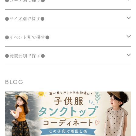
水着
発表会 ドレス
アウター
ボトムス
夏
ナチュラル 子供服
●コーデ別で探す●
タンクトップ
ポンチョ
ポンチョ
マウンテンパーカー
カーディガン
カーディガン
レギンス・タイツ
デニムパンツ
チュニック
ニット・セーター
ノーカラージャケット
デニムスカート
ジャンパースカート
ラッシュガード
半袖
ダウンジャケット・コート
スカート
フォーマルスーツ
発表会 ドレス
アウター
秋
フェミニン 子供服
兄弟・姉妹コーデ
●サイズ別で探す●
チェスターコート
チェスターコート
ポンチョ
パーカー・スウェット
パーカー・スウェット
スウェットパンツ
カーディガン
トレンチコート
デニムパンツ
チュニック
長袖
ノーカラージャケット
デニムスカート
スカート セットアップ
半袖
ダウンジャケット・コート
靴・小物
フォーマルスーツ
発表会 ドレス
冬
マニッシュ 子供服
親子コーデ
70～90cm
●イベント別で探す●
チェスターコート
ジャージ
ジャージ
パーカー・スウェット
ステンカラーコート
スウェットパンツ
袖なし・ノースリーブ
トレンチコート
デニムパンツ
パンツ セットアップ
長袖
ノーカラージャケット
靴
スカート セットアップ
半袖
ワンピース
靴・小物
フォーマルスーツ
フォーマル 子供服
100～140cm
入園式
●発表会別で探す●
タンクトップ
タンクトップ
ジャージ
マウンテンパーカー
ステンカラーコート
スウェットパンツ
袖なし・ノースリーブ
トレンチコート
靴下
パンツ セットアップ
長袖
シャツワンピース
靴
スカート セットアップ
men's
水着
オールインワン
靴・小物
スーツ 子供服
150～170cm
卒園式
ピアノ発表会ドレス
BLOG
タンクトップ
ポンチョ
マウンテンパーカー
ステンカラーコート
レギンス・タイツ
袖なし・ノースリーブ
ジャンパースカート
靴下
パンツ セットアップ
lady's
ラッシュガード
サロペット・オーバーオール
靴
men's
長袖
水着
オールインワン
アウトドアミックス 子供服
M～XXXL
結婚式ドレス
コンクール 発表会ドレス
チェスターコート
ポンチョ
マウンテンパーカー
チュニック
レギンス・タイツ
ワンピース水着
靴下
lady's
半袖
ラッシュガード
サロペット・オーバーオール
men's
水着
オーバーサイズ・ビッグシルエット 子供服
ダンス発表会
チェスターコート
ポンチョ
ドレス
セパレート水着
レギンス・タイツ
袖なし・ノースリーブ
ワンピース水着
lady's
ラッシュガード
ユニセックス 子供服