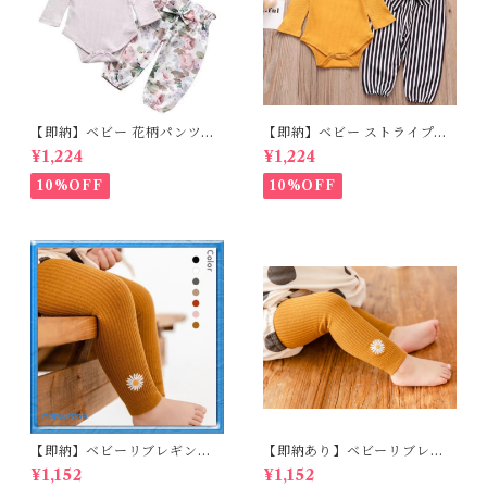
【即納】ベビー 花柄パンツ&
【即納】ベビー ストライプパ
ロンパースset＋ヘッドバンド
ンツ&フリルロンパースset＋
¥1,224
¥1,224
3点セット☆女の子 フェミニン
ヘッドバンド 3点セット☆女の
80cm
子 マニッシュ 80㎝
10%OFF
10%OFF
【即納】ベビーリブレギンス
【即納あり】ベビーリブレギ
キッズレギンス リブレギンス
ンス キッズレギンス リブレギ
¥1,152
¥1,152
花柄 フラワー刺繍 ナチュラル
ンス 花柄 フラワー刺繍 ナチュ