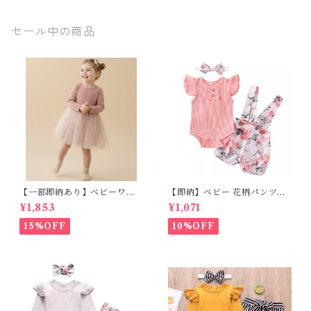
イズ 子ども服
着風 ガールズ
ート サスペン
女の子 男の子
通園着 通学着
ダー 通園 通学
セール中の商品
ナチュラル ユ
春服 秋服 長袖
お出かけ 90 10
ニセックス ラ
子供服 女の子
0 110 120 130
イトブルー 90c
ホワイト ブル
140cm
m 100cm 110c
ー ナチュラル
m 120cm 130c
フェミニン 90c
m 140cm
m 100cm 110c
m 120cm 130c
m 140cm
【一部即納あり】ベビーワン
【即納】ベビー 花柄パンツ&
ピース 星柄ラメ チュール ベビ
フリルロンパースset＋ヘッド
¥1,853
¥1,071
ー服 写真撮影 子供服 フリル
バンド 3点セット☆女の子 フ
チュール 女の子 秋冬 春服 セ
ェミニン 90㎝
15%OFF
10%OFF
レモニードレス 新生児 お宮参
り チュールドレス お祝い 結婚
式 ドレス 100日祝い ピンク 7
0 80 90 100 110cm