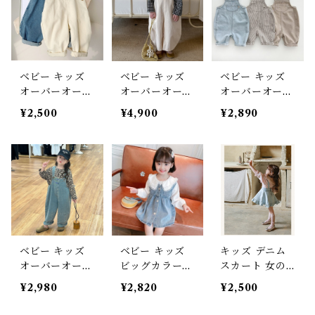
ベビー キッズ
ベビー キッズ
ベビー キッズ
オーバーオール
オーバーオール
オーバーオール
デニム パンツ
つなぎ ボトム
ボトムス ビッ
¥2,500
¥4,900
¥2,890
ジーンズ つな
ス カジュアル
グシルエット
ぎ ポケット 子
子ども服 男の
つなぎ ポケッ
ども服 女の子
子 女の子 ナチ
ト ルーズ 子供
男の子 ナチュ
ュラル ユニセ
服 女の子 男の
ラル ユニセッ
ックス オーバ
子 ユニセック
クス オーバー
ーサイズ ベー
ス ナチュラル
サイズ ブルー
ジュ ブラック
オーバーサイズ
ホワイト 90 10
90 100 110 12
ブルー ストラ
0 110 120 130
0 130 140 150
イプ ライトブ
ベビー キッズ
ベビー キッズ
キッズ デニム
cm
cm
ラウン 80 90 1
オーバーオール
ビッグカラーブ
スカート 女の
00 110 120 13
デニム パンツ
ラウス デニム
子 子供服 ガー
0cm
¥2,980
¥2,820
¥2,500
ジーンズ つな
ワンピース 2点
リー フェミニ
ぎ オーバーサ
set レース 重ね
ン フリルスカ