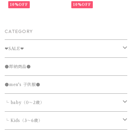
90~102cm
ラル 65~80cm
10%OFF
10%OFF
CATEGORY
❤︎SALE❤︎
キッズTシャツセール
●即納商品●
発表会セール
●men's 子供服●
└ baby（0～2歳）
カバーオール・ロンパース
└ Kids（3～6歳）