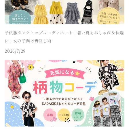
チェスターコート
セパレート水着
ワンピース水着
ストリート 子供服
セパレート水着
ヒップホップ 子供服
子供服タンクトップコーディネート｜暑い夏もおしゃれ＆快適
に！女の子向け着回し術
エスニック 子供服
2026/7/29