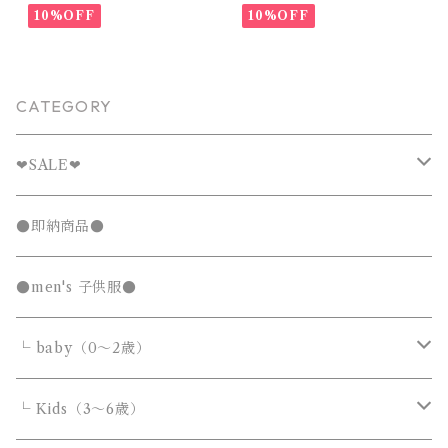
90~102cm
ラル 65~80cm
10%OFF
10%OFF
CATEGORY
❤︎SALE❤︎
キッズTシャツセール
●即納商品●
発表会セール
●men's 子供服●
└ baby（0～2歳）
カバーオール・ロンパース
└ Kids（3～6歳）