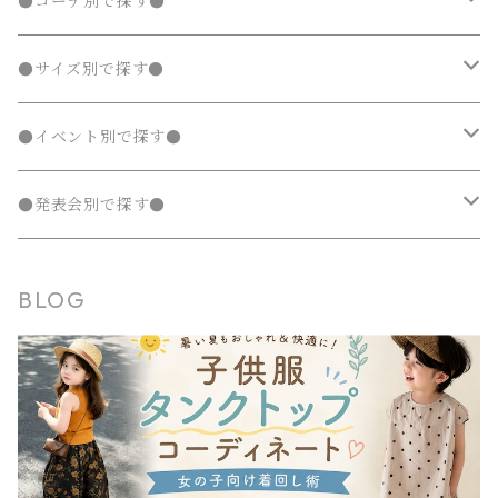
水着
発表会 ドレス
アウター
ボトムス
夏
ナチュラル 子供服
●コーデ別で探す●
タンクトップ
ポンチョ
ポンチョ
マウンテンパーカー
カーディガン
カーディガン
レギンス・タイツ
デニムパンツ
チュニック
ニット・セーター
ノーカラージャケット
デニムスカート
ジャンパースカート
ラッシュガード
半袖
ダウンジャケット・コート
スカート
フォーマルスーツ
発表会 ドレス
アウター
秋
フェミニン 子供服
兄弟・姉妹コーデ
●サイズ別で探す●
チェスターコート
チェスターコート
ポンチョ
パーカー・スウェット
パーカー・スウェット
スウェットパンツ
カーディガン
トレンチコート
デニムパンツ
チュニック
長袖
ノーカラージャケット
デニムスカート
スカート セットアップ
半袖
ダウンジャケット・コート
靴・小物
フォーマルスーツ
発表会 ドレス
冬
マニッシュ 子供服
親子コーデ
70～90cm
●イベント別で探す●
チェスターコート
ジャージ
ジャージ
パーカー・スウェット
ステンカラーコート
スウェットパンツ
袖なし・ノースリーブ
トレンチコート
デニムパンツ
パンツ セットアップ
長袖
ノーカラージャケット
靴
スカート セットアップ
半袖
ワンピース
靴・小物
フォーマルスーツ
フォーマル 子供服
100～140cm
入園式
●発表会別で探す●
タンクトップ
タンクトップ
ジャージ
マウンテンパーカー
ステンカラーコート
スウェットパンツ
袖なし・ノースリーブ
トレンチコート
靴下
パンツ セットアップ
長袖
シャツワンピース
靴
スカート セットアップ
men's
水着
オールインワン
靴・小物
スーツ 子供服
150～170cm
卒園式
ピアノ発表会ドレス
BLOG
タンクトップ
ポンチョ
マウンテンパーカー
ステンカラーコート
レギンス・タイツ
袖なし・ノースリーブ
ジャンパースカート
靴下
パンツ セットアップ
lady's
ラッシュガード
サロペット・オーバーオール
靴
men's
長袖
水着
オールインワン
アウトドアミックス 子供服
M～XXXL
結婚式ドレス
コンクール 発表会ドレス
チェスターコート
ポンチョ
マウンテンパーカー
チュニック
レギンス・タイツ
ワンピース水着
靴下
lady's
半袖
ラッシュガード
サロペット・オーバーオール
men's
水着
オーバーサイズ・ビッグシルエット 子供服
ダンス発表会
チェスターコート
ポンチョ
ドレス
セパレート水着
レギンス・タイツ
袖なし・ノースリーブ
ワンピース水着
lady's
ラッシュガード
ユニセックス 子供服