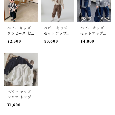
ベビー キッズ
ベビー キッズ
ベビー キッズ
ワンピース 七
セットアップ
セットアップ
分袖 ドット柄
シャツ 長袖 パ
長袖シャツ ス
¥2,500
¥3,600
¥4,800
水玉 フレア 女
ンツ ウエスト
トライプ ベス
の子 子ども服
ゴム 2点セット
ト デニム パン
リンクコーデ
ネクタイ ツー
ツ ボトムス ウ
ブラック ナチ
ピース 子ども
エストゴム 3点
ュラル マニッ
服 男の子 女の
セット 子ども
シュ 80cm 90
子 ナチュラル
服 男の子 女の
cm 100cm 110
ユニセックス
子 ナチュラル
cm 120cm 130
ブラウン 80 90
ユニセックス
cm 140cm
100 110 120 13
ブルー 90 100
ベビー キッズ
0 140cm
110 120 130 14
シャツ トップ
0 150cm
ス 男の子 女の
¥1,600
子 ホワイト ネ
イビー ナチュ