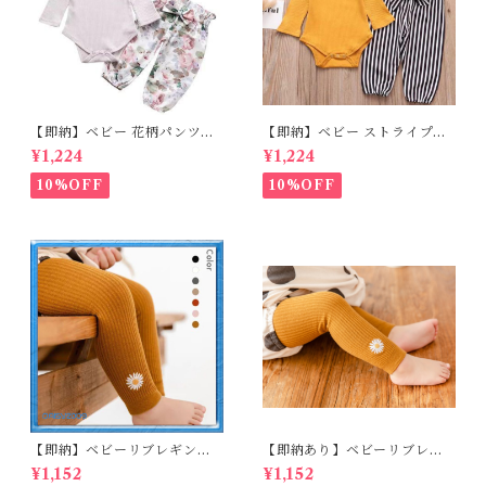
【即納】ベビー 花柄パンツ&
【即納】ベビー ストライプパ
ロンパースset＋ヘッドバンド
ンツ&フリルロンパースset＋
¥1,224
¥1,224
3点セット☆女の子 フェミニン
ヘッドバンド 3点セット☆女の
80cm
子 マニッシュ 80㎝
10%OFF
10%OFF
【即納】ベビーリブレギンス
【即納あり】ベビーリブレギ
キッズレギンス リブレギンス
ンス キッズレギンス リブレギ
¥1,152
¥1,152
花柄 フラワー刺繍 ナチュラル
ンス 花柄 フラワー刺繍 ナチュ