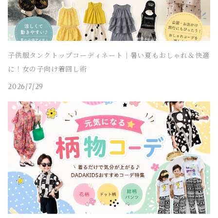
チェスターコート
セパレート水着
ワンピース水着
ストリート 子供服
セパレート水着
ヒップホップ 子供服
子供服タンクトップコーディネート｜暑い夏もおしゃれ＆快適
に！女の子向け着回し術
エスニック 子供服
2026/7/29