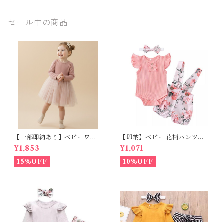
ラル マニッシ
ュ ユニセック
セール中の商品
ス 90 100 110
120 130 140c
m
【一部即納あり】ベビーワン
【即納】ベビー 花柄パンツ&
ピース 星柄ラメ チュール ベビ
フリルロンパースset＋ヘッド
¥1,853
¥1,071
ー服 写真撮影 子供服 フリル
バンド 3点セット☆女の子 フ
チュール 女の子 秋冬 春服 セ
ェミニン 90㎝
15%OFF
10%OFF
レモニードレス 新生児 お宮参
り チュールドレス お祝い 結婚
式 ドレス 100日祝い ピンク 7
0 80 90 100 110cm