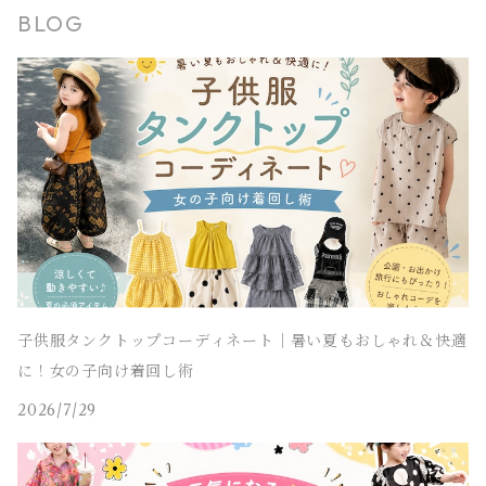
BLOG
タンクトップ
ポンチョ
マウンテンパーカー
ステンカラーコート
レギンス・タイツ
袖なし・ノースリーブ
ジャンパースカート
靴下
パンツ セットアップ
lady's
ラッシュガード
サロペット・オーバーオール
靴
men's
長袖
水着
オールインワン
アウトドアミックス 子供服
M～XXXL
結婚式ドレス
コンクール 発表会ドレス
チェスターコート
ポンチョ
マウンテンパーカー
チュニック
レギンス・タイツ
ワンピース水着
靴下
lady's
半袖
ラッシュガード
サロペット・オーバーオール
men's
水着
オーバーサイズ・ビッグシルエット 子供服
ダンス発表会
チェスターコート
ポンチョ
ドレス
セパレート水着
レギンス・タイツ
袖なし・ノースリーブ
ワンピース水着
lady's
ラッシュガード
ユニセックス 子供服
チェスターコート
セパレート水着
ワンピース水着
ストリート 子供服
セパレート水着
ヒップホップ 子供服
子供服タンクトップコーディネート｜暑い夏もおしゃれ＆快適
に！女の子向け着回し術
エスニック 子供服
2026/7/29