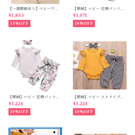
【一部即納あり】ベビーワン
【即納】ベビー 花柄パンツ&
ピース 星柄ラメ チュール ベビ
フリルロンパースset＋ヘッド
¥1,853
¥1,071
ー服 写真撮影 子供服 フリル
バンド 3点セット☆女の子 フ
チュール 女の子 秋冬 春服 セ
ェミニン 90㎝
15%OFF
10%OFF
レモニードレス 新生児 お宮参
り チュールドレス お祝い 結婚
式 ドレス 100日祝い ピンク 7
0 80 90 100 110cm
【即納】ベビー 花柄パンツ&
【即納】ベビー ストライプパ
ロンパースset＋ヘッドバンド
ンツ&フリルロンパースset＋
¥1,224
¥1,224
3点セット☆女の子 フェミニン
ヘッドバンド 3点セット☆女の
80cm
子 マニッシュ 80㎝
10%OFF
10%OFF