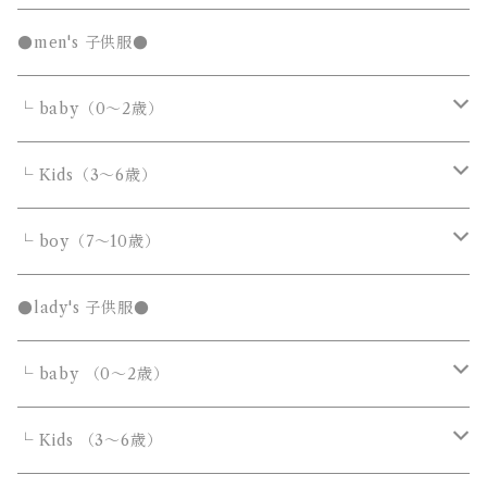
発表会セール
●men's 子供服●
└ baby（0～2歳）
カバーオール・ロンパース
└ Kids（3～6歳）
サロペット・オーバーオール
トップス
トップス
└ boy（7～10歳）
Tシャツ・カットソー
Tシャツ・カットソー
ボトムス
ボトムス
トップス
●lady's 子供服●
シャツ・ブラウス
シャツ・ブラウス
デニムパンツ
デニムパンツ
Tシャツ・カットソー
アウター
アウター
ボトムス
└ baby （0～2歳）
ニット・セーター
ニット・セーター
スウェットパンツ
スウェットパンツ
シャツ・ブラウス
ダウンジャケット・コート
ダウンジャケット・コート
デニムパンツ
靴・小物
フォーマルスーツ
アウター
カバーオール・ロンパース
└ Kids （3～6歳）