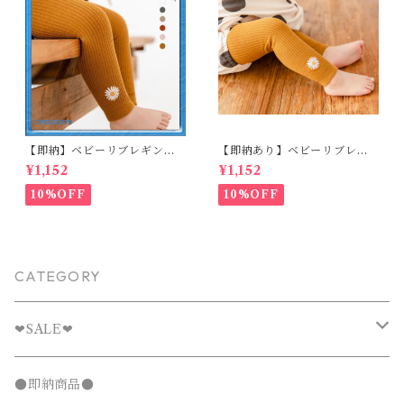
【即納】ベビーリブレギンス
【即納あり】ベビーリブレギ
キッズレギンス リブレギンス
ンス キッズレギンス リブレギ
¥1,152
¥1,152
花柄 フラワー刺繍 ナチュラル
ンス 花柄 フラワー刺繍 ナチュ
90~102cm
ラル 65~80cm
10%OFF
10%OFF
CATEGORY
❤︎SALE❤︎
キッズTシャツセール
●即納商品●