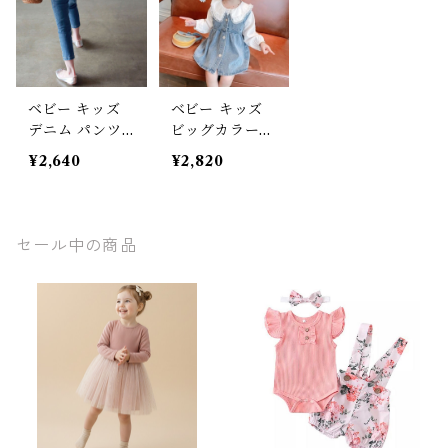
ベビー キッズ
ベビー キッズ
デニム パンツ
ビッグカラーブ
ジーンズ スカ
ラウス デニム
¥2,640
¥2,820
ート フリル ウ
ワンピース 2点
エストゴム リ
set レース 重ね
ボン 子ども服
着風 ガールズ
女の子 フェミ
通園着 通学着
セール中の商品
ニン ナチュラ
春服 秋服 長袖
ル ブルー ライ
子供服 女の子
トブルー 90-15
ホワイト ブル
0cm
ー ナチュラル
フェミニン 90c
m 100cm 110c
m 120cm 130c
m 140cm