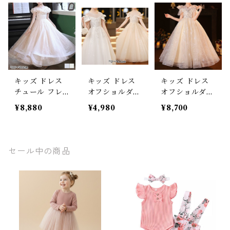
スパンコール
袖 ロング丈 リ
ング丈 ショー
半袖 ピアノ 発
ボン ピアノ 発
ト丈 半袖 ピア
表会 バレエ 子
表会 子ども服
ノ 発表会 子ど
ども服 女の子
女の子 フォー
も服 女の子 フ
フォーマル フ
マル フェミニ
ォーマル フェ
ェミニン シャ
ン ピンク シャ
ミニン シャン
ンパンカラー 1
ンパンカラー
パンカラー 110
キッズ ドレス
キッズ ドレス
キッズ ドレス
00 110 120 13
レッド ブルー 1
120 130 140 15
チュール フレ
オフショルダー
オフショルダー
0 140 150cm
20 130 140 15
0 160cm
ア フリル プリ
チュール フレ
チュール フレ
0 160cm
¥8,880
¥4,980
¥8,700
ンセス オフシ
ア プリンセス
ア フリル プリ
ョルダー スパ
スパンコール
ンセス スパン
ンコール ロー
半袖 ロング丈
コール ピアノ
ズ ピアノ 発表
ピアノ 発表会
発表会 子ども
セール中の商品
会 子ども服 女
子ども服 女の
服 女の子 フォ
の子 フォーマ
子 フォーマル
ーマル フェミ
ル フェミニン
フェミニン シ
ニン シャンパ
シャンパンカラ
ャンパンカラー
ンカラー 110 1
ー グレー 100
ホワイト 110 1
20 130 140 15
110 120 130 14
20 130 140 15
0 160cm
0 150 160cm
0 160cm