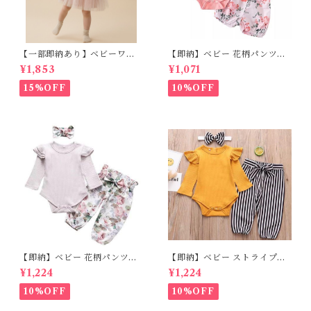
【一部即納あり】ベビーワン
【即納】ベビー 花柄パンツ&
ピース 星柄ラメ チュール ベビ
フリルロンパースset＋ヘッド
¥1,853
¥1,071
ー服 写真撮影 子供服 フリル
バンド 3点セット☆女の子 フ
チュール 女の子 秋冬 春服 セ
ェミニン 90㎝
15%OFF
10%OFF
レモニードレス 新生児 お宮参
り チュールドレス お祝い 結婚
式 ドレス 100日祝い ピンク 7
0 80 90 100 110cm
【即納】ベビー 花柄パンツ&
【即納】ベビー ストライプパ
ロンパースset＋ヘッドバンド
ンツ&フリルロンパースset＋
¥1,224
¥1,224
3点セット☆女の子 フェミニン
ヘッドバンド 3点セット☆女の
80cm
子 マニッシュ 80㎝
10%OFF
10%OFF