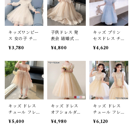
キッズワンピー
子供ドレス 発
キッズ プリン
ス 女の子 チュ
表会 結婚式 女
セスドレス チ
ールワンピ パ
の子 上品 バッ
ュールワンピー
¥3,780
¥4,800
¥4,620
フスリーブ フ
クリボン パフ
ス スパンコー
ェミニン 子供
スリーブ フェ
ル 星柄 パフス
服 発表会 ピア
ミニン 子供服
リーブ 発表会
ノ お稽古 フォ
ピアノ お稽古
結婚式 フォー
ーマル パープ
フォーマル ピ
マルドレス ハ
ル アイボリー 1
ンク シャンパ
ロウィン 100 1
00 110 120 13
ンベージュ 110
10 120 130 14
0 140 150cm
-160cm
0 150cm
キッズ ドレス
キッズ ドレス
キッズ ドレス
チュール フレ
オフショルダー
チュール フレ
ア プリンセス
チュール フレ
ア プリンセス
¥5,400
¥4,980
¥6,120
リボン パール
ア プリンセス
スパンコール
ボリューム袖
シースルー 半
シースルー ロ