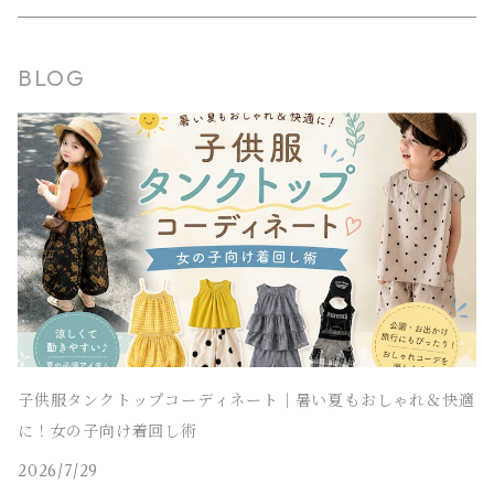
タンクトップ
タンクトップ
ジャージ
マウンテンパーカー
ステンカラーコート
スウェットパンツ
袖なし・ノースリーブ
トレンチコート
靴下
パンツ セットアップ
長袖
シャツワンピース
靴
スカート セットアップ
men's
水着
オールインワン
靴・小物
スーツ 子供服
150～170cm
卒園式
ピアノ発表会ドレス
BLOG
タンクトップ
ポンチョ
マウンテンパーカー
ステンカラーコート
レギンス・タイツ
袖なし・ノースリーブ
ジャンパースカート
靴下
パンツ セットアップ
lady's
ラッシュガード
サロペット・オーバーオール
靴
men's
長袖
水着
オールインワン
アウトドアミックス 子供服
M～XXXL
結婚式ドレス
コンクール 発表会ドレス
チェスターコート
ポンチョ
マウンテンパーカー
チュニック
レギンス・タイツ
ワンピース水着
靴下
lady's
半袖
ラッシュガード
サロペット・オーバーオール
men's
水着
オーバーサイズ・ビッグシルエット 子供服
ダンス発表会
チェスターコート
ポンチョ
ドレス
セパレート水着
レギンス・タイツ
袖なし・ノースリーブ
ワンピース水着
lady's
ラッシュガード
ユニセックス 子供服
チェスターコート
セパレート水着
ワンピース水着
ストリート 子供服
セパレート水着
ヒップホップ 子供服
子供服タンクトップコーディネート｜暑い夏もおしゃれ＆快適
に！女の子向け着回し術
エスニック 子供服
2026/7/29