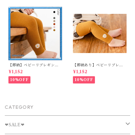
【即納】ベビーリブレギンス
【即納あり】ベビーリブレギ
キッズレギンス リブレギンス
ンス キッズレギンス リブレギ
¥1,152
¥1,152
花柄 フラワー刺繍 ナチュラル
ンス 花柄 フラワー刺繍 ナチュ
90~102cm
ラル 65~80cm
10%OFF
10%OFF
CATEGORY
❤︎SALE❤︎