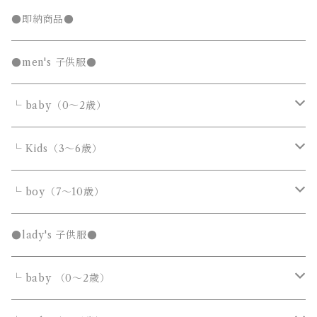
キッズTシャツセール
●即納商品●
発表会セール
●men's 子供服●
└ baby（0～2歳）
カバーオール・ロンパース
└ Kids（3～6歳）
サロペット・オーバーオール
トップス
トップス
└ boy（7～10歳）
Tシャツ・カットソー
Tシャツ・カットソー
ボトムス
ボトムス
トップス
●lady's 子供服●
シャツ・ブラウス
シャツ・ブラウス
デニムパンツ
デニムパンツ
Tシャツ・カットソー
アウター
アウター
ボトムス
└ baby （0～2歳）
ニット・セーター
ニット・セーター
スウェットパンツ
スウェットパンツ
シャツ・ブラウス