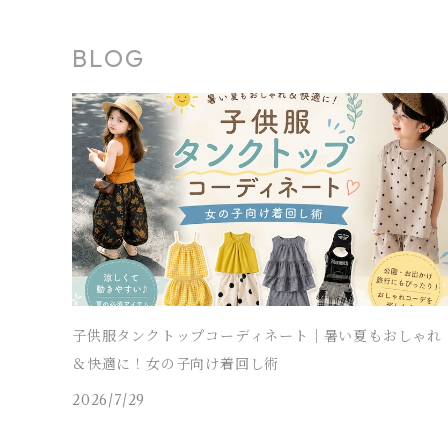
タンクトップ
タンクトップ
ジャージ
マウンテンパーカー
ステンカラーコート
スウェットパンツ
袖なし・ノースリーブ
トレンチコート
靴下
パンツ セットアップ
長袖
シャツワンピース
靴
スカート セットアップ
men's
水着
オールインワン
靴・小物
スーツ 子供服
150～170cm
卒園式
ピアノ発表会ドレス
BLOG
タンクトップ
ポンチョ
マウンテンパーカー
ステンカラーコート
レギンス・タイツ
袖なし・ノースリーブ
ジャンパースカート
靴下
パンツ セットアップ
lady's
ラッシュガード
サロペット・オーバーオール
靴
men's
長袖
水着
オールインワン
アウトドアミックス 子供服
M～XXXL
結婚式ドレス
コンクール 発表会ドレス
チェスターコート
ポンチョ
マウンテンパーカー
チュニック
レギンス・タイツ
ワンピース水着
靴下
lady's
半袖
ラッシュガード
サロペット・オーバーオール
men's
水着
オーバーサイズ・ビッグシルエット 子供服
ダンス発表会
チェスターコート
ポンチョ
ドレス
セパレート水着
レギンス・タイツ
袖なし・ノースリーブ
ワンピース水着
lady's
ラッシュガード
ユニセックス 子供服
チェスターコート
セパレート水着
ワンピース水着
ストリート 子供服
セパレート水着
ヒップホップ 子供服
子供服タンクトップコーディネート｜暑い夏もおしゃれ
＆快適に！女の子向け着回し術
エスニック 子供服
2026/7/29