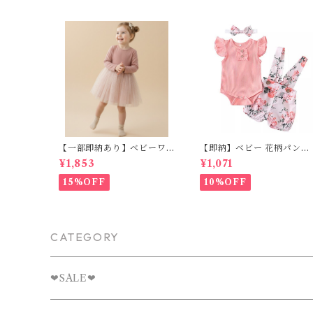
【一部即納あり】ベビーワ
【即納】ベビー 花柄パンツ
ンピース 星柄ラメ チュール
&フリルロンパースset＋ヘ
¥1,853
¥1,071
ベビー服 写真撮影 子供服 フ
ッドバンド 3点セット☆女
リル チュール 女の子 秋冬
子 フェミニン 90㎝
15%OFF
10%OFF
春服 セレモニードレス 新生
児 お宮参り チュールドレス
お祝い 結婚式 ドレス 100日
祝い ピンク 70 80 90 100
110cm
CATEGORY
❤︎SALE❤︎