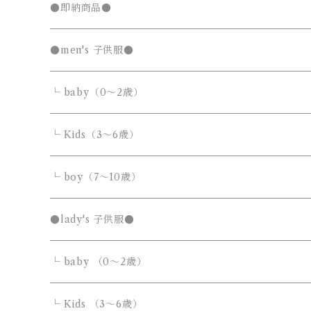
キッズTシャツセール
●即納商品●
発表会セール
●men's 子供服●
└ baby（0～2歳）
カバーオール・ロンパース
└ Kids（3～6歳）
サロペット・オーバーオール
トップス
トップス
└ boy（7～10歳）
Tシャツ・カットソー
Tシャツ・カットソー
ボトムス
ボトムス
トップス
●lady's 子供服●
シャツ・ブラウス
シャツ・ブラウス
デニムパンツ
デニムパンツ
Tシャツ・カットソー
アウター
アウター
ボトムス
└ baby （0～2歳）
ニット・セーター
ニット・セーター
スウェットパンツ
スウェットパンツ
シャツ・ブラウス
ダウンジャケット・コート
ダウンジャケット・コート
デニムパンツ
靴・小物
フォーマルスーツ
アウター
カバーオール・ロンパース
└ Kids （3～6歳）