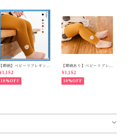
【即納】ベビーリブレギン
【即納あり】ベビーリブレ
ス キッズレギンス リブレギ
ギンス キッズレギンス リブ
¥1,152
¥1,152
ンス 花柄 フラワー刺繍 ナチ
レギンス 花柄 フラワー刺繍
ュラル 90~102cm
ナチュラル 65~80cm
10%OFF
10%OFF