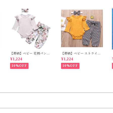
0 130 140 150cm
【即納】ベビー 花柄パンツ
【即納】ベビー ストライプ
&ロンパースset＋ヘッドバ
パンツ&フリルロンパースse
¥1,224
¥1,224
の
ンド 3点セット☆女の子 フ
t＋ヘッドバンド 3点セット
ェミニン 80cm
☆女の子 マニッシュ 80㎝
10%OFF
10%OFF