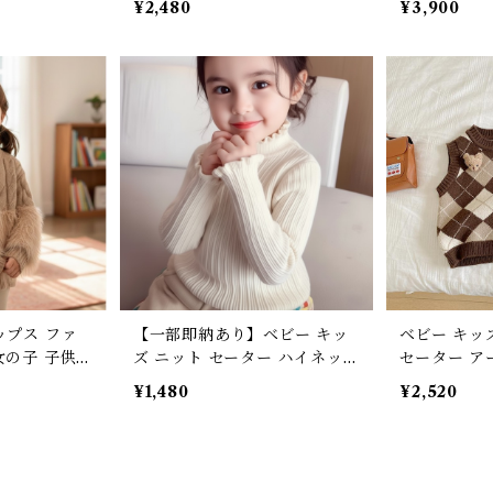
¥2,480
¥3,900
ス ナチュラ
オフホワイト マニッシュ カジ
ル ユニセッ
100 110 12
ュアル 90cm 100cm 110cm
の子 女の子
120cm 130cm 140cm
ー 90 100 11
50cm
ップス ファ
【一部即納あり】ベビー キッ
ベビー キッ
女の子 子供
ズ ニット セーター ハイネッ
セーター ア
ラル フェミニ
ク フリル リブ 長袖 子ども服
服 男の子 
¥1,480
¥2,520
いい おしゃ
女の子 ナチュラル フェミニン
ユニセックス 
 ブラウン オ
ホワイト オフホワイト ブラッ
100 110 12
00cm 110
ク レッド イエロー ピンク ブ
m 140cm
ルー パープル 90 100 110 12