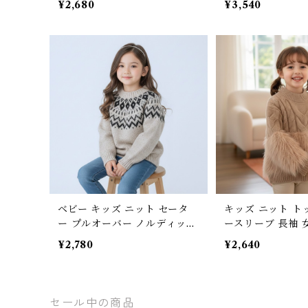
¥2,680
¥3,540
ライトブラウン グレー ナチュ
女の子 ユニセック
ラル フェミニン 90 100 110 1
ル ブラウン 80 90 
20 130 140cm
0 130cm
ベビー キッズ ニット セータ
キッズ ニット ト
ー プルオーバー ノルディック
ースリーブ 長袖 
柄 子供服 男の子 女の子 ユニ
服 秋 冬 ナチュ
¥2,780
¥2,640
セックス マニッシュ グレー 8
ン ガーリー かわ
0 90 100 110 120 130cm
れ シンプル 無地
フホワイト 90cm 1
cm 120cm 130c
セール中の商品