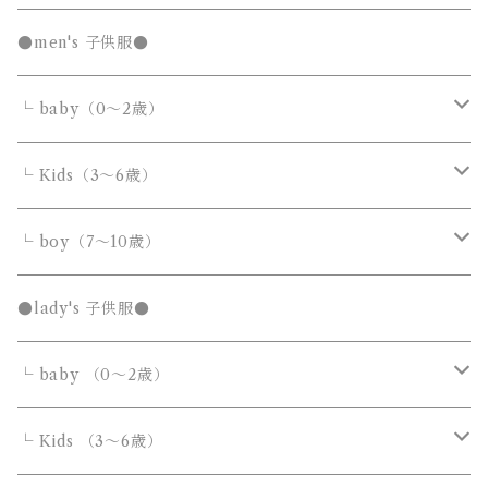
発表会セール
●men's 子供服●
└ baby（0～2歳）
カバーオール・ロンパース
└ Kids（3～6歳）
サロペット・オーバーオール
トップス
トップス
└ boy（7～10歳）
Tシャツ・カットソー
Tシャツ・カットソー
ボトムス
ボトムス
トップス
●lady's 子供服●
シャツ・ブラウス
シャツ・ブラウス
デニムパンツ
デニムパンツ
Tシャツ・カットソー
アウター
アウター
ボトムス
└ baby （0～2歳）
ニット・セーター
ニット・セーター
スウェットパンツ
スウェットパンツ
シャツ・ブラウス
ダウンジャケット・コート
ダウンジャケット・コート
デニムパンツ
靴・小物
フォーマルスーツ
アウター
カバーオール・ロンパース
└ Kids （3～6歳）