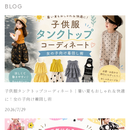
BLOG
タンクトップ
ポンチョ
マウンテンパーカー
ステンカラーコート
レギンス・タイツ
袖なし・ノースリーブ
ジャンパースカート
靴下
パンツ セットアップ
lady's
ラッシュガード
サロペット・オーバーオール
靴
men's
長袖
水着
オールインワン
アウトドアミックス 子供服
M～XXXL
結婚式ドレス
コンクール 発表会ドレス
チェスターコート
ポンチョ
マウンテンパーカー
チュニック
レギンス・タイツ
ワンピース水着
靴下
lady's
半袖
ラッシュガード
サロペット・オーバーオール
men's
水着
オーバーサイズ・ビッグシルエット 子供服
ダンス発表会
チェスターコート
ポンチョ
ドレス
セパレート水着
レギンス・タイツ
袖なし・ノースリーブ
ワンピース水着
lady's
ラッシュガード
ユニセックス 子供服
チェスターコート
セパレート水着
ワンピース水着
ストリート 子供服
セパレート水着
ヒップホップ 子供服
子供服タンクトップコーディネート｜暑い夏もおしゃれ＆快適
に！女の子向け着回し術
エスニック 子供服
2026/7/29