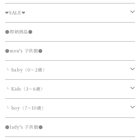
❤︎SALE❤︎
キッズTシャツセール
●即納商品●
発表会セール
●men's 子供服●
└ baby（0～2歳）
カバーオール・ロンパース
└ Kids（3～6歳）
サロペット・オーバーオール
トップス
トップス
└ boy（7～10歳）
Tシャツ・カットソー
Tシャツ・カットソー
ボトムス
ボトムス
トップス
●lady's 子供服●