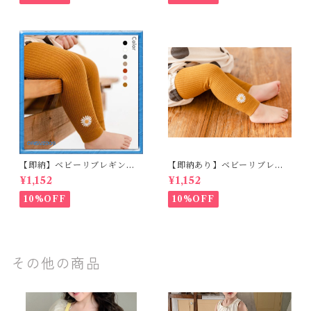
【即納】ベビーリブレギンス
【即納あり】ベビーリブレギ
キッズレギンス リブレギンス
ンス キッズレギンス リブレギ
¥1,152
¥1,152
花柄 フラワー刺繍 ナチュラル
ンス 花柄 フラワー刺繍 ナチュ
90~102cm
ラル 65~80cm
10%OFF
10%OFF
その他の商品