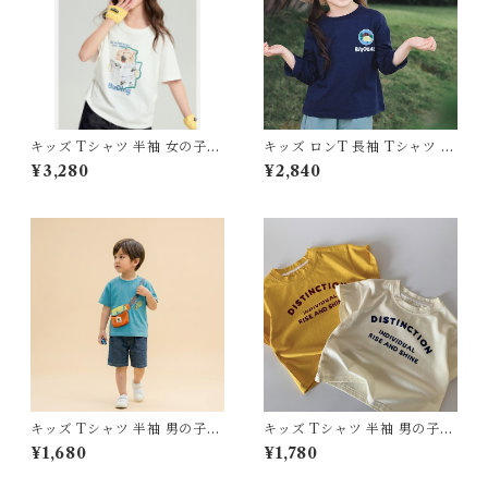
キッズ Tシャツ 半袖 女の子
キッズ ロンT 長袖 Tシャツ 速
猫 ネコ イラスト プリント ト
乾 通気性 トップス 男の子 女
¥3,280
¥2,840
ップス 110 120 130 140 150 1
の子 子供服 スポーツ アウトド
60 センチ ホワイト ブラック
ア キャンプ 100 110 120 130
グリーン 白 黒 緑 綿100% コ
140 150 センチ ジュニア ドラ
ットン 服 韓国子供服 お出かけ
イ 体育 運動会
通園 通学
キッズ Tシャツ 半袖 男の子
キッズ Tシャツ 半袖 男の子
女の子 新作 韓国子供服 サスペ
女の子 韓国子供服 英字 ロゴ
¥1,680
¥1,780
ンダー バッグ風 プリント トッ
プリント トップス 80 90 100
プス 80 90 100 110 120 130
110 120 130 センチ アイボリ