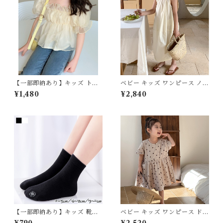
【一部即納あり】キッズ トッ
ベビー キッズ ワンピース ノー
プス オーガンジー ペプラム ト
スリーブ フレア ラウンドネッ
¥1,480
¥2,840
ップス パフスリーブ シアー フ
ク ロング 親子コーデ リンクコ
レア フェミニン 大人っぽコー
ーデ お揃い ペア 姉妹コーデ
デ アイボリー 90 100 110 12
女の子 ナチュラル フェミニン
0 130cm
ベージュ 80 90 100 110 120
130 140cm
【一部即納あり】キッズ 靴下
ベビー キッズ ワンピース ドッ
シームレスソックス 感覚過敏
ト柄 水玉 ポケット ロング ワ