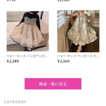
¥790
¥2,520
子供 靴下嫌い 保育園 幼稚園
イド ガーリーワンピ 子ども服
学校 ホワイト ブラック 白 黒
女の子 フェミニン ナチュラル
13~15cm 16~18cm 19~21cm
ベージュ 80 90 100 110 120
130 140 150cm
ベビー キッズ ミニ丈ワンピー
ベビー キッズ ワンピース キャ
ス ニット ハイネック キラキラ
ミワンピ フレア ワイド ノース
¥2,280
¥2,260
ドッキング フレア チュール ガ
リーブ 柄 子ども服 女の子 ナ
ーリーワンピ 子ども服 女の子
チュラル ベージュ 80 90 100
フェミニン ベージュ×ブラック
110 120 130 140 150cm
90 100 110 120cm
商品一覧に戻る
CATEGORY