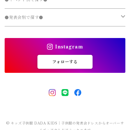
チェスターコート
ジャージ
ジャージ
パーカー・スウェット
ステンカラーコート
スウェットパンツ
袖なし・ノースリーブ
トレンチコート
デニムパンツ
パンツ セットアップ
長袖
ノーカラージャケット
靴
スカート セットアップ
半袖
ワンピース
靴・小物
フォーマルスーツ
フォーマル 子供服
100～140cm
入園式
●発表会別で探す●
タンクトップ
タンクトップ
ジャージ
マウンテンパーカー
ステンカラーコート
スウェットパンツ
袖なし・ノースリーブ
トレンチコート
靴下
パンツ セットアップ
長袖
シャツワンピース
靴
スカート セットアップ
men's
水着
オールインワン
靴・小物
スーツ 子供服
150～170cm
卒園式
ピアノ発表会ドレス
タンクトップ
ポンチョ
Instagram
マウンテンパーカー
ステンカラーコート
レギンス・タイツ
袖なし・ノースリーブ
ジャンパースカート
靴下
パンツ セットアップ
lady's
ラッシュガード
サロペット・オーバーオール
靴
men's
長袖
水着
オールインワン
アウトドアミックス 子供服
M～XXXL
結婚式ドレス
コンクール 発表会ドレス
フォローする
チェスターコート
ポンチョ
マウンテンパーカー
チュニック
レギンス・タイツ
ワンピース水着
靴下
lady's
半袖
ラッシュガード
サロペット・オーバーオール
men's
水着
オーバーサイズ・ビッグシルエット 子供服
ダンス発表会
チェスターコート
ポンチョ
ドレス
セパレート水着
レギンス・タイツ
袖なし・ノースリーブ
ワンピース水着
lady's
ラッシュガード
ユニセックス 子供服
チェスターコート
セパレート水着
ワンピース水着
ストリート 子供服
セパレート水着
ヒップホップ 子供服
© キッズ子供服 DADA KIDS｜子供服の発表会ドレスからオーバーサ