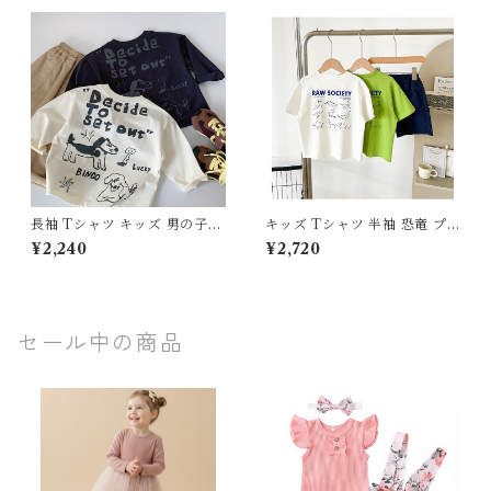
センチ ブルー 青 カジュアル
ー イエロー 黄色 カジュアル
お出かけ 通園 通学 おしゃれ
お出かけ 綿 コットン おしゃれ
長袖 Tシャツ キッズ 男の子
キッズ Tシャツ 半袖 恐竜 プ
綿100% ワンちゃん プリント
リント 綿100% 男の子 韓国子
¥2,240
¥2,720
ロンT 春 秋 トップス 子供服
供服 配色 切り替え トップス
80 90 100 110 120 130 セン
夏服 100 110 120 130 140 15
チ 手書き風 イラスト 英字 ロ
0 160 ジュニア 恐竜図鑑 ティ
ゴ おしゃれ カジュアル ジュニ
ーシャツ コットン おしゃれ
ア
セール中の商品