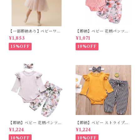
【一部即納あり】ベビーワン
【即納】ベビー 花柄パンツ&
ピース 星柄ラメ チュール ベビ
フリルロンパースset＋ヘッド
¥1,853
¥1,071
ー服 写真撮影 子供服 フリル
バンド 3点セット☆女の子 フ
チュール 女の子 秋冬 春服 セ
ェミニン 90㎝
15%OFF
10%OFF
レモニードレス 新生児 お宮参
り チュールドレス お祝い 結婚
式 ドレス 100日祝い ピンク 7
0 80 90 100 110cm
【即納】ベビー 花柄パンツ&
【即納】ベビー ストライプパ
ロンパースset＋ヘッドバンド
ンツ&フリルロンパースset＋
¥1,224
¥1,224
3点セット☆女の子 フェミニン
ヘッドバンド 3点セット☆女の
80cm
子 マニッシュ 80㎝
10%OFF
10%OFF