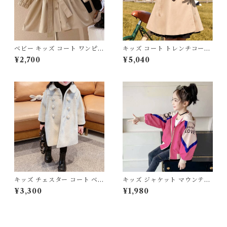
ベビー キッズ コート ワンピジ
キッズ コート トレンチコート
ャケット 襟付き フリル リボン
襟付き ポケット ボタン 膝丈
¥2,700
¥5,040
フレア ボタン 膝丈 子供服 女
フレア 子供服 女の子 男の子
の子 フェミニン ナチュラル ベ
フェミニン ナチュラル ユニセ
ージュ 90 100 110 120 130 1
ックス ベージュ 100 110 120
40cm
130 140 150 160cm
キッズ チェスター コート ベビ
キッズ ジャケット マウンテン
ー ダブルブレスト 襟付き ポケ
パーカー フード付き ジッパー
¥3,300
¥1,980
ット ボタン 膝丈 子供服 女の
ポケット 子ども服 女の子 男の
子 男の子 フェミニン ナチュラ
子 ユニセックス アウトドア ス
ル ユニセックス ベージュ ブル
トリート ピンク グリーン 110
ー 90 100 110 120 130 140c
120 130 140 150 160cm
m