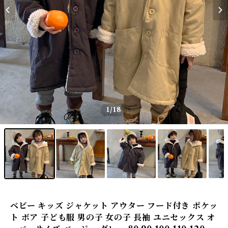
1
/18
ベビー キッズ ジャケット アウター フード付き ポケッ
ト ボア 子ども服 男の子 女の子 長袖 ユニセックス オ