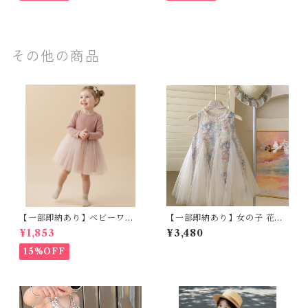
その他の商品
【一部即納あり】ベビーワン
【一部即納あり】女の子 花柄
ピース 星柄ラメ チュール ベビ
チュールワンピース キッズ フ
¥1,853
¥3,480
ー服 写真撮影 子供服 フリル
ェミニン フォーマル おしゃれ
チュール 女の子 秋冬 春服 セ
子供服 フリル ノースリーブ ワ
15%OFF
レモニードレス 新生児 お宮参
ンピース 90-150cm
り チュールドレス お祝い 結婚
式 ドレス 100日祝い ピンク 7
0 80 90 100 110cm