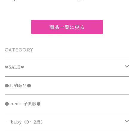
ショートパンツ 2点セット 80
なぎ ポケット ルーズ 子供服
90 100 110 120 130 センチ
女の子 男の子 ユニセックス ナ
イエロー レッド ハート柄 フリ
チュラル オーバーサイズ ブル
ル リブ ワッフル調 総柄 キッ
ー ストライプ ライトブラウン
ズ ベビー 2026 夏 新作 韓国
80 90 100 110 120 130cm
子供服 通園 通学 お出かけ ル
商品一覧に戻る
ームウェア
CATEGORY
❤︎SALE❤︎
キッズTシャツセール
●即納商品●
発表会セール
●men's 子供服●
└ baby（0～2歳）