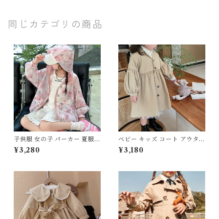
ベージュ グレー 80 90 100 1
10 120 130 140 150cm
同じカテゴリの商品
子供服 女の子 パーカー 夏服
ベビー キッズ コート アウター
ウィンドブレーカー UVカット
トレンチコート スプリングコ
¥3,280
¥3,180
ラッシュガード フード付き 長
ート 上着 襟付き ギャザー フ
袖 120 130 140 150 160 セン
レア ボタン 膝丈 子供服 女の
チ ピンク 花柄 シースルー 透
子 フェミニン ナチュラル ベー
け感 メッシュ ライトアウター
ジュ 90 100 110 120 130 140
キッズ ジュニア 通園 通学 日
cm
焼け防止 冷房対策 お出かけ