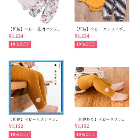
【即納】ベビー 花柄パンツ&
【即納】ベビー ストライプパ
ロンパースset＋ヘッドバンド
ンツ&フリルロンパースset＋
¥1,224
¥1,224
3点セット☆女の子 フェミニン
ヘッドバンド 3点セット☆女の
80cm
子 マニッシュ 80㎝
10%OFF
10%OFF
【即納】ベビーリブレギンス
【即納あり】ベビーリブレギ
キッズレギンス リブレギンス
ンス キッズレギンス リブレギ
¥1,152
¥1,152
花柄 フラワー刺繍 ナチュラル
ンス 花柄 フラワー刺繍 ナチュ
90~102cm
ラル 65~80cm
10%OFF
10%OFF