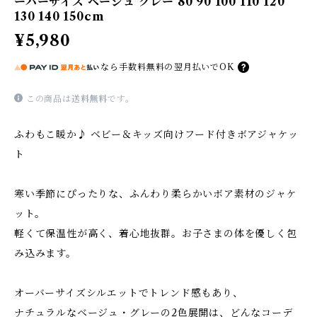
ーバーサイズ ベージュ グレー 80 90 100 110 120
130 140 150cm
¥5,980
なら
手数料無料の
翌月払いでOK
この商品は
送料無料
です。
ふわもこ暖か♪ ベビー＆キッズ向けフード付きボアジャケッ
ト
寒い季節にぴったりな、ふんわり柔らかいボア素材のジャケ
ット。
軽くて保温性が高く、着心地抜群。お子さまの体を優しく包
み込みます。
オーバーサイズシルエットでトレンド感もあり、
ナチュラルなベージュ・グレーの2色展開は、どんなコーデ