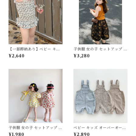
【一部即納あり】ベビー キッ
子供服 女の子 セットアップ 夏
ズ 水着 ワンピース水着 花柄
服 上下セット タンクトップ ワ
¥2,640
¥3,280
リボン 小花 ギャザー フレア
イドパンツ 2点セット 80 90
子供服 女の子 フェミニン ナチ
100 110 120 130 センチ マス
ュラル ホワイト グリーン 90
タード テラコッタ 花柄 総柄
100 110 120 130㎝
アンティーク リブニット サマ
ーニット キッズ ベビー 通園
通学 お出かけ リゾート
子供服 女の子 セットアップ 夏
ベビー キッズ オーバーオール
服 上下セット ブラウス 半袖
ボトムス ビッグシルエット つ
¥1,980
¥2,890