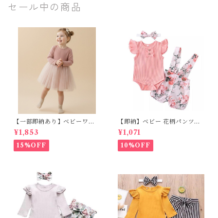
セール中の商品
【一部即納あり】ベビーワン
【即納】ベビー 花柄パンツ&
ピース 星柄ラメ チュール ベビ
フリルロンパースset＋ヘッド
¥1,853
¥1,071
ー服 写真撮影 子供服 フリル
バンド 3点セット☆女の子 フ
チュール 女の子 秋冬 春服 セ
ェミニン 90㎝
15%OFF
10%OFF
レモニードレス 新生児 お宮参
り チュールドレス お祝い 結婚
式 ドレス 100日祝い ピンク 7
0 80 90 100 110cm