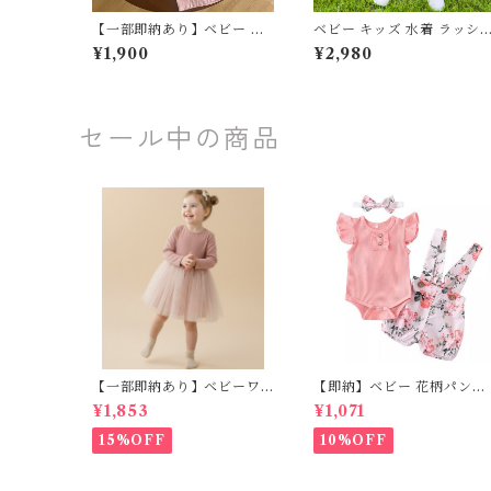
【一部即納あり】ベビー キ
ベビー キッズ 水着 ラッシ
ッズ ワイドパンツ ボトムス
ガード 半袖 日焼け防止 ア
¥1,900
¥2,980
リラックスストレート ウエ
マル柄 サーファー 子ども服
ストゴム ポケット 子ども服
男の子 女の子 ナチュラル 
男の子 女の子 ナチュラル ユ
ニセックス グリーン(サー
ニセックス オフホワイト ピ
ァー) グリーン(シープ) ホ
ンク ブルー ブラック 90 10
イト(バード) ホワイト(キリ
セール中の商品
0 110 120 130 140 150 160
ン) ホワイト(サーファー) 8
cm
0 90 100 110 120 130cm
【一部即納あり】ベビーワ
【即納】ベビー 花柄パンツ
ンピース 星柄ラメ チュール
&フリルロンパースset＋ヘ
¥1,853
¥1,071
ベビー服 写真撮影 子供服 フ
ッドバンド 3点セット☆女
リル チュール 女の子 秋冬
子 フェミニン 90㎝
15%OFF
10%OFF
春服 セレモニードレス 新生
児 お宮参り チュールドレス
お祝い 結婚式 ドレス 100日