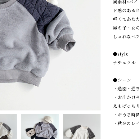
異素材×バ
ド感のある1
軽くてあた
男の子・女
しゃれなペ
●style
ナチュラル
●シーン
・通園・通
・お出かけ
えもばっち
・おうち時
・秋冬のレ