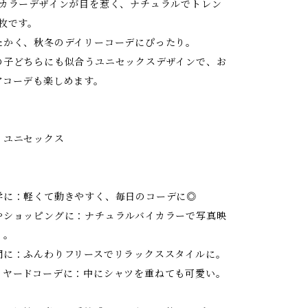
イカラーデザインが目を惹く、ナチュラルでトレン
枚です。
たかく、秋冬のデイリーコーデにぴったり。
の子どちらにも似合うユニセックスデザインで、お
アコーデも楽しめます。
 ユニセックス
学に：軽くて動きやすく、毎日のコーデに◎
やショッピングに：ナチュラルバイカラーで写真映
り。
間に：ふんわりフリースでリラックススタイルに。
イヤードコーデに：中にシャツを重ねても可愛い。