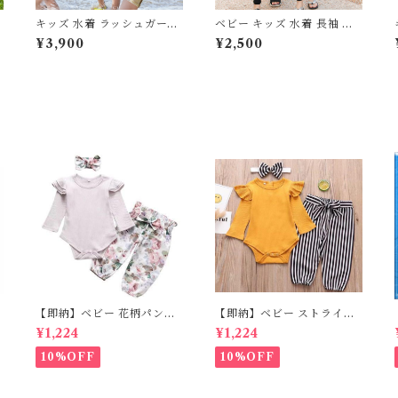
ュ
キッズ 水着 ラッシュガード
ベビー キッズ 水着 長袖 ラ
ニ
長袖 セパレート フリル 日焼
ッシュガード 3点セット ス
¥3,900
¥2,500
け防止 速乾 子ども服 男の子
リーピース ジッパー 子供服
ユ
女の子 ナチュラル ユニセッ
男の子 女の子 ナチュラル ア
フ
クス ライトブラウン ブルー
ウトドアミックス ブラック
ワ
グリーン ピンク ラベンダー
M L XL 2XL 3XL 4XL 5X
110 120 130 140 150cm
L
【即納】ベビー 花柄パンツ
【即納】ベビー ストライプ
&ロンパースset＋ヘッドバ
パンツ&フリルロンパースse
¥1,224
¥1,224
の
ンド 3点セット☆女の子 フ
t＋ヘッドバンド 3点セット
ェミニン 80cm
☆女の子 マニッシュ 80㎝
10%OFF
10%OFF