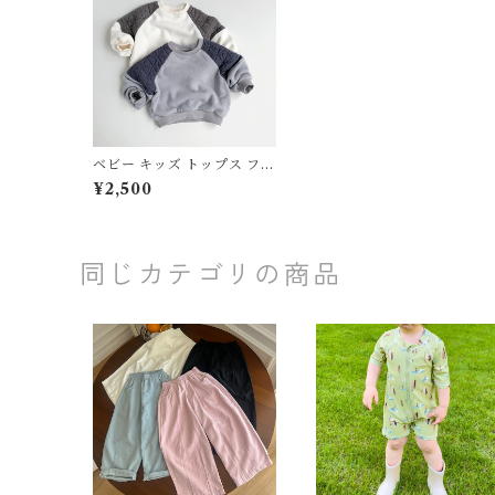
ベビー キッズ トップス フリ
ース バイカラー 異素材 長袖
¥2,500
子供服 男の子 女の子 ナチュ
ラル ユニセックス オフホワ
イト グレー 80 90 100 110
120 130cm
同じカテゴリの商品