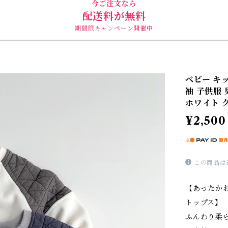
今ご注文なら
配送料が無料
期間限キャンペーン開催中
ベビー キ
袖 子供服
ホワイト グレ
¥2,500
この商品は
【あったか
トップス】
ふんわり柔