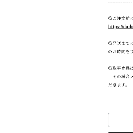
------------
◎ご注文前
https://da
◎発送までに
のお時間を
◎取寄商品
その場合メ
だきます。
------------