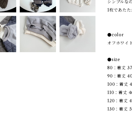
シンプルな
1枚であた
●color
オフホワイ
●size
80：着丈 3
90：着丈 4
100：着丈 
110：着丈 
120：着丈 
130：着丈 