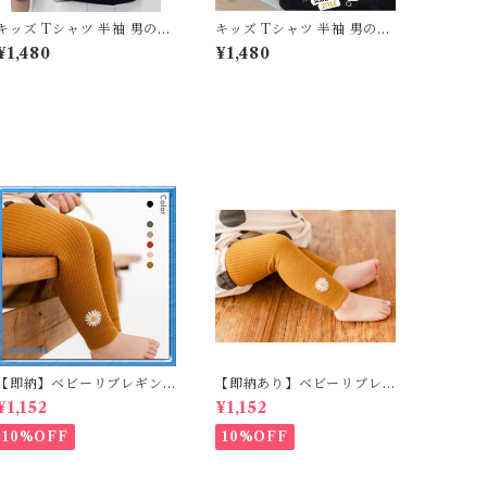
キッズ Tシャツ 半袖 男の子
キッズ Tシャツ 半袖 男の子
ストリート スケボー少年 バ
アメカジ ストリート スケボ
¥1,480
¥1,480
ックプリント トップス 90 1
ー グラフィティ 落書き風 プ
00 110 120 130 140 150 16
リント トップス 80 90 100
0 センチ ホワイト ブラック
110 120 130 センチ ホワイ
白 黒 純綿 綿100% コットン
ト ブラック カーキ 白 黒 純
夏服 新作 韓国子供服 通園
綿 綿100% コットン 薄手 夏
通学 ダンス ジュニア
服 新作 韓国子供服 通園 通
学
【即納】ベビーリブレギン
【即納あり】ベビーリブレ
ス キッズレギンス リブレギ
ギンス キッズレギンス リブ
¥1,152
¥1,152
ンス 花柄 フラワー刺繍 ナチ
レギンス 花柄 フラワー刺繍
ュラル 90~102cm
ナチュラル 65~80cm
10%OFF
10%OFF