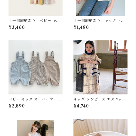
【一部即納あり】ベビー キッ
【一部即納あり】キッズ トッ
ズ ワンピース エスニック キャ
プス オーガンジー ペプラム ト
¥3,460
¥1,480
ミワンピ レース アジアン レト
ップス パフスリーブ シアー フ
ロ ノースリーブ 子ども服 女の
レア フェミニン 大人っぽコー
子 ナチュラル ブルー イエロー
デ アイボリー 90 100 110 12
80 90 100 110 120 130 140c
0 130cm
m
ベビー キッズ オーバーオール
キッズ ワンピース エスニック
ボトムス ビッグシルエット つ
七分袖 ペイズリー バイカラー
¥2,890
¥4,740
なぎ ポケット ルーズ 子供服
レトロ 子ども服 女の子 ナチュ
女の子 男の子 ユニセックス ナ
ラル マニッシュ ホワイト 100
チュラル オーバーサイズ ブル
110 120 130 140 150cm
ー ストライプ ライトブラウン
80 90 100 110 120 130cm