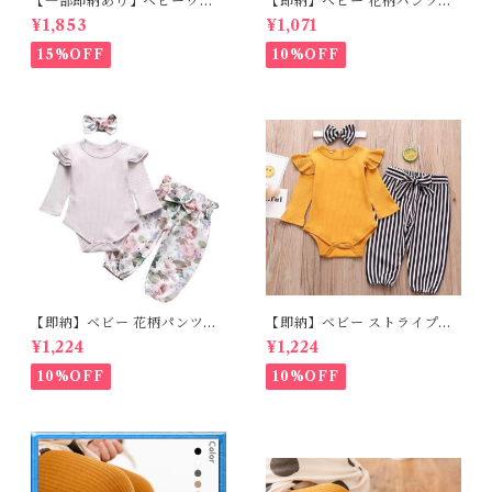
【一部即納あり】ベビーワン
【即納】ベビー 花柄パンツ&
ピース 星柄ラメ チュール ベビ
フリルロンパースset＋ヘッド
¥1,853
¥1,071
ー服 写真撮影 子供服 フリル
バンド 3点セット☆女の子 フ
チュール 女の子 秋冬 春服 セ
ェミニン 90㎝
15%OFF
10%OFF
レモニードレス 新生児 お宮参
り チュールドレス お祝い 結婚
式 ドレス 100日祝い ピンク 7
0 80 90 100 110cm
【即納】ベビー 花柄パンツ&
【即納】ベビー ストライプパ
ロンパースset＋ヘッドバンド
ンツ&フリルロンパースset＋
¥1,224
¥1,224
3点セット☆女の子 フェミニン
ヘッドバンド 3点セット☆女の
80cm
子 マニッシュ 80㎝
10%OFF
10%OFF