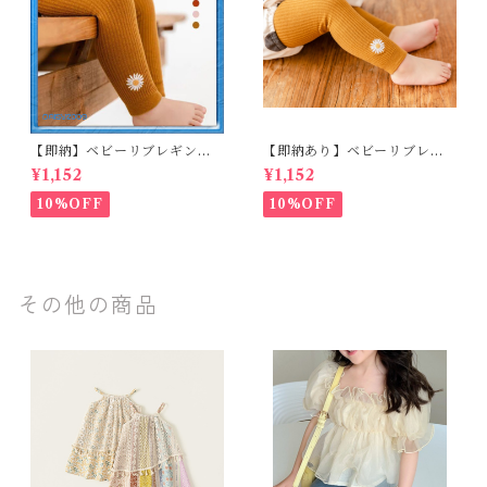
【即納】ベビーリブレギンス
【即納あり】ベビーリブレギ
キッズレギンス リブレギンス
ンス キッズレギンス リブレギ
¥1,152
¥1,152
花柄 フラワー刺繍 ナチュラル
ンス 花柄 フラワー刺繍 ナチュ
90~102cm
ラル 65~80cm
10%OFF
10%OFF
その他の商品