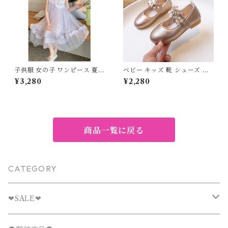
子供服 女の子 ワンピース 夏服
ベビー キッズ 靴 シューズ 花
プリンセス ドレス チュール ノ
革 ぺたんこ 子ども服 女の子
¥3,280
¥2,280
ースリーブ 120 130 140 150
卒園入学 発表会 フェミニン ナ
160 センチ パープル 紫 レー
チュラル ゴールド シルバー ホ
ス フリル シフォン 切替 パス
ワイト ブラック ピンク パープ
テルカラー キッズ ジュニア 韓
ル 15cm 16cm 17cm 18cm 1
国子供服 発表会 結婚式 お出か
9cm
け
商品一覧に戻る
CATEGORY
❤︎SALE❤︎