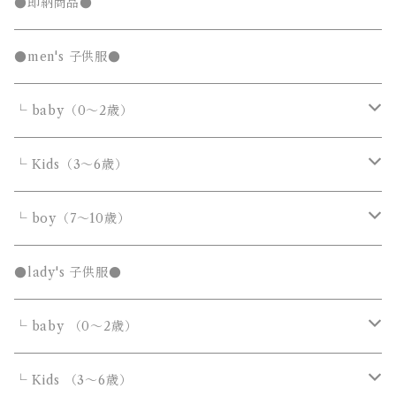
キッズTシャツセール
●即納商品●
発表会セール
●men's 子供服●
└ baby（0～2歳）
カバーオール・ロンパース
└ Kids（3～6歳）
サロペット・オーバーオール
トップス
トップス
└ boy（7～10歳）
Tシャツ・カットソー
Tシャツ・カットソー
ボトムス
ボトムス
トップス
●lady's 子供服●
シャツ・ブラウス
シャツ・ブラウス
デニムパンツ
デニムパンツ
Tシャツ・カットソー
アウター
アウター
ボトムス
└ baby （0～2歳）
ニット・セーター
ニット・セーター
スウェットパンツ
スウェットパンツ
シャツ・ブラウス
ダウンジャケット・コート
ダウンジャケット・コート
デニムパンツ
靴・小物
フォーマルスーツ
アウター
カバーオール・ロンパース
└ Kids （3～6歳）