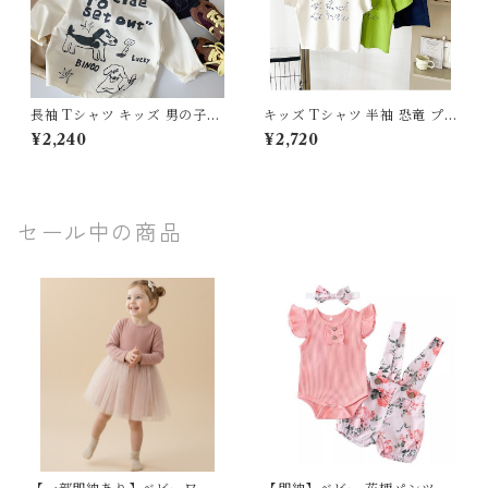
長袖 Tシャツ キッズ 男の子
キッズ Tシャツ 半袖 恐竜 プ
綿100% ワンちゃん プリント
リント 綿100% 男の子 韓国子
¥2,240
¥2,720
ロンT 春 秋 トップス 子供服
供服 配色 切り替え トップス
80 90 100 110 120 130 セン
夏服 100 110 120 130 140 15
チ 手書き風 イラスト 英字 ロ
0 160 ジュニア 恐竜図鑑 ティ
ゴ おしゃれ カジュアル ジュニ
ーシャツ コットン おしゃれ
ア
セール中の商品