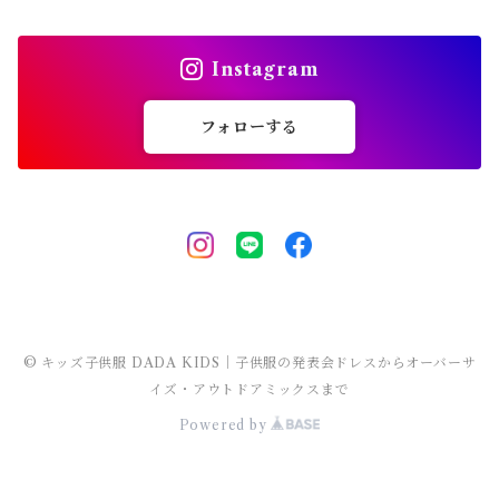
マウンテンパーカー
ステンカラーコート
スウェットパンツ
袖なし・ノースリーブ
トレンチコート
靴下
パンツ セットアップ
長袖
シャツワンピース
靴
スカート セットアップ
men's
水着
オールインワン
靴・小物
スーツ 子供服
150～170cm
卒園式
ピアノ発表会ドレス
タンクトップ
ポンチョ
Instagram
マウンテンパーカー
ステンカラーコート
レギンス・タイツ
袖なし・ノースリーブ
ジャンパースカート
靴下
パンツ セットアップ
lady's
ラッシュガード
サロペット・オーバーオール
靴
men's
長袖
水着
オールインワン
アウトドアミックス 子供服
M～XXXL
結婚式ドレス
コンクール 発表会ドレス
フォローする
チェスターコート
ポンチョ
マウンテンパーカー
チュニック
レギンス・タイツ
ワンピース水着
靴下
lady's
半袖
ラッシュガード
サロペット・オーバーオール
men's
水着
オーバーサイズ・ビッグシルエット 子供服
ダンス発表会
チェスターコート
ポンチョ
ドレス
セパレート水着
レギンス・タイツ
袖なし・ノースリーブ
ワンピース水着
lady's
ラッシュガード
ユニセックス 子供服
チェスターコート
セパレート水着
ワンピース水着
ストリート 子供服
セパレート水着
ヒップホップ 子供服
© キッズ子供服 DADA KIDS｜子供服の発表会ドレスからオーバーサ
イズ・アウトドアミックスまで
Powered by
エスニック 子供服