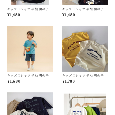
キッズ Tシャツ 半袖 男の子
キッズ Tシャツ 半袖 男の子
ストリート スケボー少年 バッ
アメカジ ストリート スケボー
¥1,480
¥1,480
クプリント トップス 90 100 1
グラフィティ 落書き風 プリン
10 120 130 140 150 160 セン
ト トップス 80 90 100 110 1
チ ホワイト ブラック 白 黒 純
20 130 センチ ホワイト ブラ
綿 綿100% コットン 夏服 新
ック カーキ 白 黒 純綿 綿10
作 韓国子供服 通園 通学 ダン
0% コットン 薄手 夏服 新作
ス ジュニア
韓国子供服 通園 通学
キッズ Tシャツ 半袖 男の子
キッズ Tシャツ 半袖 男の子
女の子 新作 韓国子供服 サスペ
女の子 韓国子供服 英字 ロゴ
¥1,680
¥1,780
ンダー バッグ風 プリント トッ
プリント トップス 80 90 100
プス 80 90 100 110 120 130
110 120 130 センチ アイボリ
センチ ブルー 青 カジュアル
ー イエロー 黄色 カジュアル
お出かけ 通園 通学 おしゃれ
お出かけ 綿 コットン おしゃれ