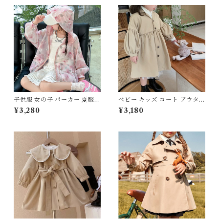
子供服 女の子 パーカー 夏服
ベビー キッズ コート アウター
ウィンドブレーカー UVカット
トレンチコート スプリングコ
¥3,280
¥3,180
ラッシュガード フード付き 長
ート 上着 襟付き ギャザー フ
袖 120 130 140 150 160 セン
レア ボタン 膝丈 子供服 女の
チ ピンク 花柄 シースルー 透
子 フェミニン ナチュラル ベー
け感 メッシュ ライトアウター
ジュ 90 100 110 120 130 140
キッズ ジュニア 通園 通学 日
cm
焼け防止 冷房対策 お出かけ