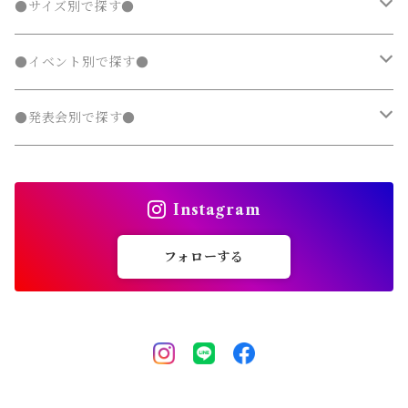
ラッシュガード
半袖
ダウンジャケット・コート
スカート
フォーマルスーツ
発表会 ドレス
アウター
秋
フェミニン 子供服
兄弟・姉妹コーデ
●サイズ別で探す●
チェスターコート
チェスターコート
ポンチョ
パーカー・スウェット
パーカー・スウェット
スウェットパンツ
カーディガン
トレンチコート
デニムパンツ
チュニック
長袖
ノーカラージャケット
デニムスカート
スカート セットアップ
半袖
ダウンジャケット・コート
靴・小物
フォーマルスーツ
発表会 ドレス
冬
マニッシュ 子供服
親子コーデ
70～90cm
●イベント別で探す●
チェスターコート
ジャージ
ジャージ
パーカー・スウェット
ステンカラーコート
スウェットパンツ
袖なし・ノースリーブ
トレンチコート
デニムパンツ
パンツ セットアップ
長袖
ノーカラージャケット
靴
スカート セットアップ
半袖
ワンピース
靴・小物
フォーマルスーツ
フォーマル 子供服
100～140cm
入園式
●発表会別で探す●
タンクトップ
タンクトップ
ジャージ
マウンテンパーカー
ステンカラーコート
スウェットパンツ
袖なし・ノースリーブ
トレンチコート
靴下
パンツ セットアップ
長袖
シャツワンピース
靴
スカート セットアップ
men's
水着
オールインワン
靴・小物
スーツ 子供服
150～170cm
卒園式
ピアノ発表会ドレス
タンクトップ
ポンチョ
Instagram
マウンテンパーカー
ステンカラーコート
レギンス・タイツ
袖なし・ノースリーブ
ジャンパースカート
靴下
パンツ セットアップ
lady's
ラッシュガード
サロペット・オーバーオール
靴
men's
長袖
水着
オールインワン
アウトドアミックス 子供服
M～XXXL
結婚式ドレス
コンクール 発表会ドレス
フォローする
チェスターコート
ポンチョ
マウンテンパーカー
チュニック
レギンス・タイツ
ワンピース水着
靴下
lady's
半袖
ラッシュガード
サロペット・オーバーオール
men's
水着
オーバーサイズ・ビッグシルエット 子供服
ダンス発表会
チェスターコート
ポンチョ
ドレス
セパレート水着
レギンス・タイツ
袖なし・ノースリーブ
ワンピース水着
lady's
ラッシュガード
ユニセックス 子供服
チェスターコート
セパレート水着
ワンピース水着
ストリート 子供服