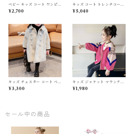
ベビー キッズ コート ワンピジ
キッズ コート トレンチコート
ャケット 襟付き フリル リボン
襟付き ポケット ボタン 膝丈
¥2,700
¥5,040
フレア ボタン 膝丈 子供服 女
フレア 子供服 女の子 男の子
の子 フェミニン ナチュラル ベ
フェミニン ナチュラル ユニセ
ージュ 90 100 110 120 130 1
ックス ベージュ 100 110 120
40cm
130 140 150 160cm
キッズ チェスター コート ベビ
キッズ ジャケット マウンテン
ー ダブルブレスト 襟付き ポケ
パーカー フード付き ジッパー
¥3,300
¥1,980
ット ボタン 膝丈 子供服 女の
ポケット 子ども服 女の子 男の
子 男の子 フェミニン ナチュラ
子 ユニセックス アウトドア ス
ル ユニセックス ベージュ ブル
トリート ピンク グリーン 110
ー 90 100 110 120 130 140c
120 130 140 150 160cm
m
セール中の商品