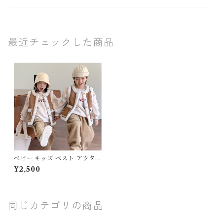
最近チェックした商品
ベビー キッズ ベスト アウター
バイカラー リバーシブル もこ
¥2,500
もこ ボタン ポケット 子ども服
男の子 女の子 ベージュ×ホワ
イト アウトドアミックス ナチ
ュラル ユニセックス 80 90 1
00 110 120 130 140cm
同じカテゴリの商品