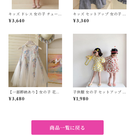
キッズ ドレス 女の子 チュール
キッズ セットアップ 女の子 フ
ワンピース リボン ノースリー
リル ノースリーブ 韓国子供服
¥3,640
¥3,340
ブ 発表会 結婚式 子供服 夏 80
ショートパンツ 上下セット グ
90 100 110 120 130 センチ
レー ナチュラル フェミニン 8
ピンク スカート プリンセス お
0 90 100 110 120 130 140 15
誕生日会 フォーマル
0cm
【一部即納あり】女の子 花柄
子供服 女の子 セットアップ 夏
チュールワンピース キッズ フ
服 上下セット ブラウス 半袖
¥3,480
¥1,980
ェミニン フォーマル おしゃれ
ショートパンツ 2点セット 80
子供服 フリル ノースリーブ ワ
90 100 110 120 130 センチ
ンピース 90-150cm
イエロー レッド ハート柄 フリ
ル リブ ワッフル調 総柄 キッ
ズ ベビー 2026 夏 新作 韓国
子供服 通園 通学 お出かけ ル
商品一覧に戻る
ームウェア