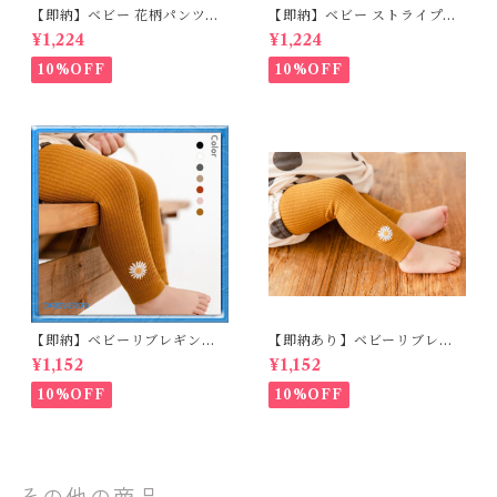
【即納】ベビー 花柄パンツ&
【即納】ベビー ストライプパ
ロンパースset＋ヘッドバンド
ンツ&フリルロンパースset＋
¥1,224
¥1,224
3点セット☆女の子 フェミニン
ヘッドバンド 3点セット☆女の
80cm
子 マニッシュ 80㎝
10%OFF
10%OFF
【即納】ベビーリブレギンス
【即納あり】ベビーリブレギ
キッズレギンス リブレギンス
ンス キッズレギンス リブレギ
¥1,152
¥1,152
花柄 フラワー刺繍 ナチュラル
ンス 花柄 フラワー刺繍 ナチュ
90~102cm
ラル 65~80cm
10%OFF
10%OFF