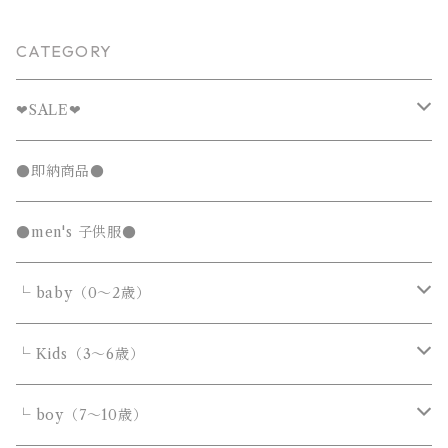
CATEGORY
❤︎SALE❤︎
キッズTシャツセール
●即納商品●
発表会セール
●men's 子供服●
└ baby（0～2歳）
カバーオール・ロンパース
└ Kids（3～6歳）
サロペット・オーバーオール
トップス
トップス
└ boy（7～10歳）