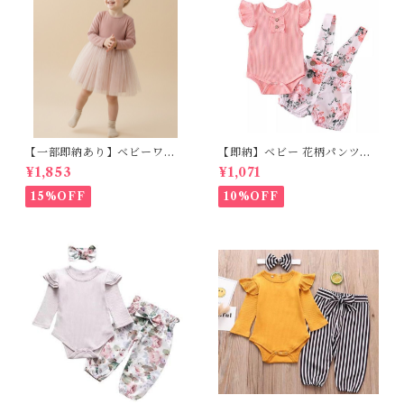
【一部即納あり】ベビーワン
【即納】ベビー 花柄パンツ&
ピース 星柄ラメ チュール ベビ
フリルロンパースset＋ヘッド
¥1,853
¥1,071
ー服 写真撮影 子供服 フリル
バンド 3点セット☆女の子 フ
チュール 女の子 秋冬 春服 セ
ェミニン 90㎝
15%OFF
10%OFF
レモニードレス 新生児 お宮参
り チュールドレス お祝い 結婚
式 ドレス 100日祝い ピンク 7
0 80 90 100 110cm