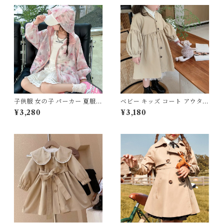
子供服 女の子 パーカー 夏服
ベビー キッズ コート アウター
ウィンドブレーカー UVカット
トレンチコート スプリングコ
¥3,280
¥3,180
ラッシュガード フード付き 長
ート 上着 襟付き ギャザー フ
袖 120 130 140 150 160 セン
レア ボタン 膝丈 子供服 女の
チ ピンク 花柄 シースルー 透
子 フェミニン ナチュラル ベー
け感 メッシュ ライトアウター
ジュ 90 100 110 120 130 140
キッズ ジュニア 通園 通学 日
cm
焼け防止 冷房対策 お出かけ