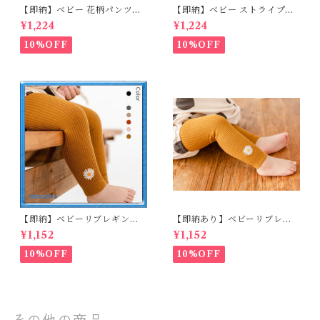
【即納】ベビー 花柄パンツ&
【即納】ベビー ストライプパ
ロンパースset＋ヘッドバンド
ンツ&フリルロンパースset＋
¥1,224
¥1,224
3点セット☆女の子 フェミニン
ヘッドバンド 3点セット☆女の
80cm
子 マニッシュ 80㎝
10%OFF
10%OFF
【即納】ベビーリブレギンス
【即納あり】ベビーリブレギ
キッズレギンス リブレギンス
ンス キッズレギンス リブレギ
¥1,152
¥1,152
花柄 フラワー刺繍 ナチュラル
ンス 花柄 フラワー刺繍 ナチュ
90~102cm
ラル 65~80cm
10%OFF
10%OFF