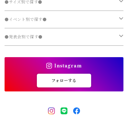
ラッシュガード
半袖
ダウンジャケット・コート
スカート
フォーマルスーツ
発表会 ドレス
アウター
秋
フェミニン 子供服
兄弟・姉妹コーデ
●サイズ別で探す●
チェスターコート
チェスターコート
ポンチョ
パーカー・スウェット
パーカー・スウェット
スウェットパンツ
カーディガン
トレンチコート
デニムパンツ
チュニック
長袖
ノーカラージャケット
デニムスカート
スカート セットアップ
半袖
ダウンジャケット・コート
靴・小物
フォーマルスーツ
発表会 ドレス
冬
マニッシュ 子供服
親子コーデ
70～90cm
●イベント別で探す●
チェスターコート
ジャージ
ジャージ
パーカー・スウェット
ステンカラーコート
スウェットパンツ
袖なし・ノースリーブ
トレンチコート
デニムパンツ
パンツ セットアップ
長袖
ノーカラージャケット
靴
スカート セットアップ
半袖
ワンピース
靴・小物
フォーマルスーツ
フォーマル 子供服
100～140cm
入園式
●発表会別で探す●
タンクトップ
タンクトップ
ジャージ
マウンテンパーカー
ステンカラーコート
スウェットパンツ
袖なし・ノースリーブ
トレンチコート
靴下
パンツ セットアップ
長袖
シャツワンピース
靴
スカート セットアップ
men's
水着
オールインワン
靴・小物
スーツ 子供服
150～170cm
卒園式
ピアノ発表会ドレス
タンクトップ
ポンチョ
Instagram
マウンテンパーカー
ステンカラーコート
レギンス・タイツ
袖なし・ノースリーブ
ジャンパースカート
靴下
パンツ セットアップ
lady's
ラッシュガード
サロペット・オーバーオール
靴
men's
長袖
水着
オールインワン
アウトドアミックス 子供服
M～XXXL
結婚式ドレス
コンクール 発表会ドレス
フォローする
チェスターコート
ポンチョ
マウンテンパーカー
チュニック
レギンス・タイツ
ワンピース水着
靴下
lady's
半袖
ラッシュガード
サロペット・オーバーオール
men's
水着
オーバーサイズ・ビッグシルエット 子供服
ダンス発表会
チェスターコート
ポンチョ
ドレス
セパレート水着
レギンス・タイツ
袖なし・ノースリーブ
ワンピース水着
lady's
ラッシュガード
ユニセックス 子供服
チェスターコート
セパレート水着
ワンピース水着
ストリート 子供服