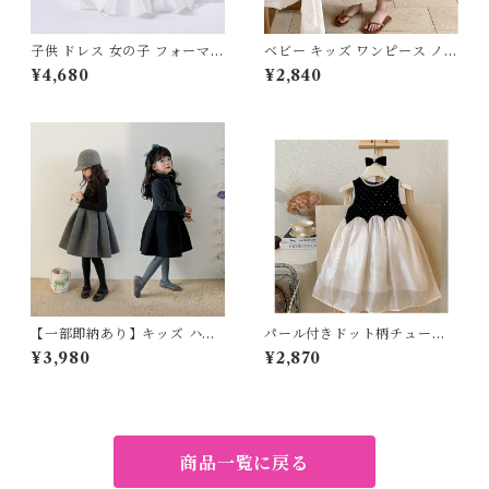
子供 ドレス 女の子 フォーマル
ベビー キッズ ワンピース ノー
プリンセス タフタ サテン ワン
スリーブ フレア ラウンドネッ
¥4,680
¥2,840
ピース リボン 70 80 90 100
ク ロング 親子コーデ リンクコ
110 120 130 140 センチ ホワ
ーデ お揃い ペア 姉妹コーデ
イト ネイビー ピンク シャンパ
女の子 ナチュラル フェミニン
ン レッド 白 紺 赤 2026 夏服
ベージュ 80 90 100 110 120
新作 韓国子供服 発表会 結婚式
130 140cm
結婚式お呼ばれ 誕生日 バース
デーフォト 七五三 ベビー服 ジ
ュニア
【一部即納あり】キッズ ハイ
パール付きドット柄チュール
ネック ワンピース バイカラー
ワンピース 子供服 キッズ 女の
¥3,980
¥2,870
長袖 フレア リボン 女の子 子
子 フォーマル ドレス 結婚式
ども服 グレー ブラック ナチュ
発表会 誕生日 90cm-140cm
ラル フォーマル 小学生 110 12
0 130 140 150 160cm
商品一覧に戻る