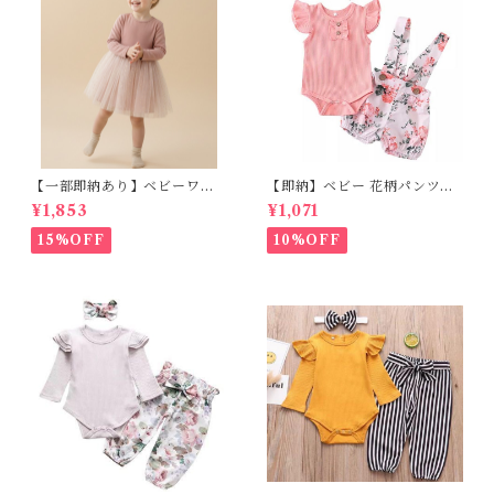
【一部即納あり】ベビーワン
【即納】ベビー 花柄パンツ&
ピース 星柄ラメ チュール ベビ
フリルロンパースset＋ヘッド
¥1,853
¥1,071
ー服 写真撮影 子供服 フリル
バンド 3点セット☆女の子 フ
チュール 女の子 秋冬 春服 セ
ェミニン 90㎝
15%OFF
10%OFF
レモニードレス 新生児 お宮参
り チュールドレス お祝い 結婚
式 ドレス 100日祝い ピンク 7
0 80 90 100 110cm