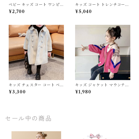
ベビー キッズ コート ワンピジ
キッズ コート トレンチコート
ャケット 襟付き フリル リボン
襟付き ポケット ボタン 膝丈
¥2,700
¥5,040
フレア ボタン 膝丈 子供服 女
フレア 子供服 女の子 男の子
の子 フェミニン ナチュラル ベ
フェミニン ナチュラル ユニセ
ージュ 90 100 110 120 130 1
ックス ベージュ 100 110 120
40cm
130 140 150 160cm
キッズ チェスター コート ベビ
キッズ ジャケット マウンテン
ー ダブルブレスト 襟付き ポケ
パーカー フード付き ジッパー
¥3,300
¥1,980
ット ボタン 膝丈 子供服 女の
ポケット 子ども服 女の子 男の
子 男の子 フェミニン ナチュラ
子 ユニセックス アウトドア ス
ル ユニセックス ベージュ ブル
トリート ピンク グリーン 110
ー 90 100 110 120 130 140c
120 130 140 150 160cm
m
セール中の商品