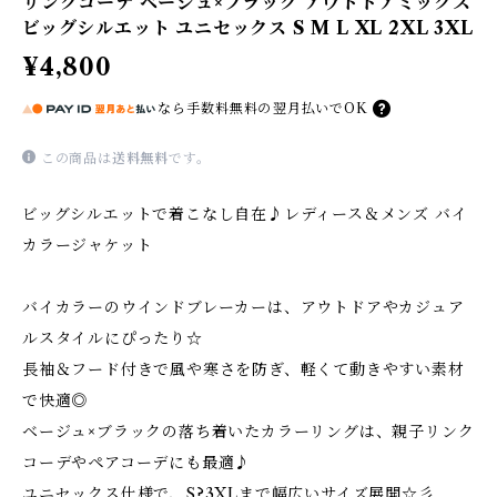
リンクコーデ ベージュ×ブラック アウトドアミックス
ビッグシルエット ユニセックス S M L XL 2XL 3XL
¥4,800
なら
手数料無料の
翌月払いでOK
この商品は
送料無料
です。
ビッグシルエットで着こなし自在♪レディース＆メンズ バイ
カラージャケット
バイカラーのウインドブレーカーは、アウトドアやカジュア
ルスタイルにぴったり☆
長袖＆フード付きで風や寒さを防ぎ、軽くて動きやすい素材
で快適◎
ベージュ×ブラックの落ち着いたカラーリングは、親子リンク
コーデやペアコーデにも最適♪
ユニセックス仕様で、S?3XLまで幅広いサイズ展開☆彡