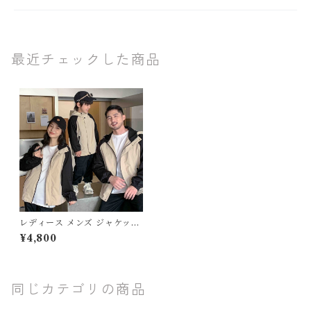
最近チェックした商品
レディース メンズ ジャケット
アウター バイカラー ウインド
¥4,800
ブレーカー 長袖 フード付き 親
子 お揃い ペア リンクコーデ
ベージュ×ブラック アウトドア
ミックス ビッグシルエット ユ
ニセックス S M L XL 2XL 3
同じカテゴリの商品
XL