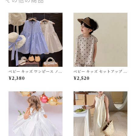
その他の商品
ベビー キッズ ワンピース ノー
ベビー キッズ セットアップ 水
スリーブ フレア 帽子付き ラウ
玉 ドット柄 トップス ハーフパ
¥2,380
¥2,520
ンドネック プリーツ 姉妹コー
ンツ クルーネック 2点set ツ
デ 女の子 ナチュラル フェミニ
ーピースセット 子ども服 男の
ン オフホワイト ブルー ブラウ
子 女の子 ユニセックス ナチュ
ン 90 100 110 120 130 140c
ラル ベージュ 80 90 100 110
m
120 130 140 150cm