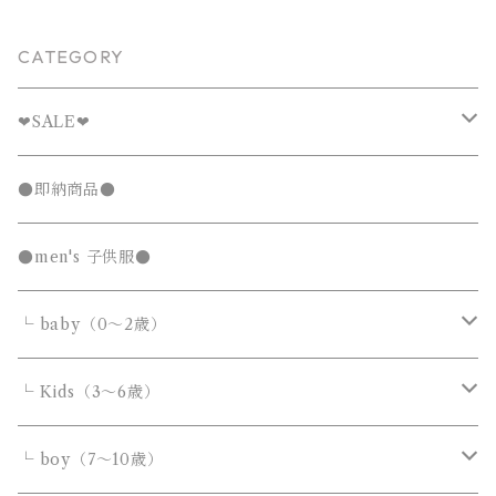
CATEGORY
❤︎SALE❤︎
キッズTシャツセール
●即納商品●
発表会セール
●men's 子供服●
└ baby（0～2歳）
カバーオール・ロンパース
└ Kids（3～6歳）
サロペット・オーバーオール
トップス
トップス
└ boy（7～10歳）