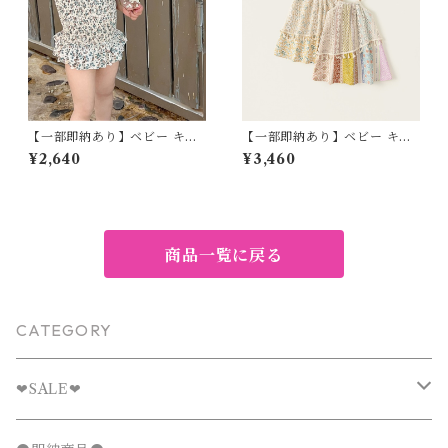
【一部即納あり】ベビー キッ
【一部即納あり】ベビー キッ
ズ 水着 ワンピース水着 花柄
ズ ワンピース エスニック キャ
¥2,640
¥3,460
リボン 小花 ギャザー フレア
ミワンピ レース アジアン レト
子供服 女の子 フェミニン ナチ
ロ ノースリーブ 子ども服 女の
ュラル ホワイト グリーン 90
子 ナチュラル ブルー イエロー
100 110 120 130㎝
80 90 100 110 120 130 140c
m
商品一覧に戻る
CATEGORY
❤︎SALE❤︎