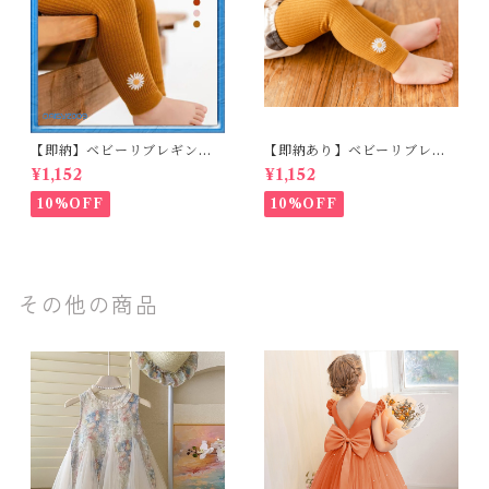
【即納】ベビーリブレギンス
【即納あり】ベビーリブレギ
キッズレギンス リブレギンス
ンス キッズレギンス リブレギ
¥1,152
¥1,152
花柄 フラワー刺繍 ナチュラル
ンス 花柄 フラワー刺繍 ナチュ
90~102cm
ラル 65~80cm
10%OFF
10%OFF
その他の商品