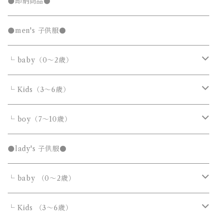
キッズTシャツセール
●即納商品●
発表会セール
●men's 子供服●
└ baby（0～2歳）
カバーオール・ロンパース
└ Kids（3～6歳）
サロペット・オーバーオール
トップス
トップス
└ boy（7～10歳）
Tシャツ・カットソー
Tシャツ・カットソー
ボトムス
ボトムス
トップス
●lady's 子供服●
シャツ・ブラウス
シャツ・ブラウス
デニムパンツ
デニムパンツ
Tシャツ・カットソー
アウター
アウター
ボトムス
└ baby （0～2歳）
ニット・セーター
ニット・セーター
スウェットパンツ
スウェットパンツ
シャツ・ブラウス
ダウンジャケット・コート
ダウンジャケット・コート
デニムパンツ
靴・小物
フォーマルスーツ
アウター
カバーオール・ロンパース
└ Kids （3～6歳）