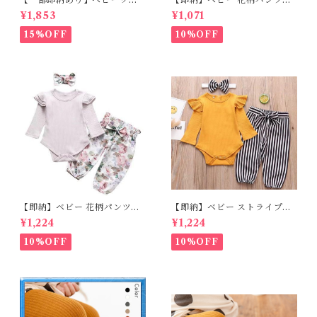
ピース 星柄ラメ チュール ベビ
フリルロンパースset＋ヘッド
¥1,853
¥1,071
ー服 写真撮影 子供服 フリル
バンド 3点セット☆女の子 フ
チュール 女の子 秋冬 春服 セ
ェミニン 90㎝
15%OFF
10%OFF
レモニードレス 新生児 お宮参
り チュールドレス お祝い 結婚
式 ドレス 100日祝い ピンク 7
0 80 90 100 110cm
【即納】ベビー 花柄パンツ&
【即納】ベビー ストライプパ
ロンパースset＋ヘッドバンド
ンツ&フリルロンパースset＋
¥1,224
¥1,224
3点セット☆女の子 フェミニン
ヘッドバンド 3点セット☆女の
80cm
子 マニッシュ 80㎝
10%OFF
10%OFF