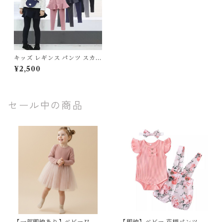
キッズ レギンス パンツ スカッ
ツ スカラップ フリルデザイン
¥2,500
フレア ウエストゴム 子供服 女
の子 女子 小学生 通学 フェミ
ニン ナチュラル ブラック ブル
ー ピンク レッド グレー ライ
トグレー 100cm 110cm 120c
セール中の商品
m 130cm 140cm 150cm 160
cm
【一部即納あり】ベビーワン
【即納】ベビー 花柄パンツ&