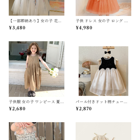
【一部即納あり】女の子 花柄
子供 ドレス 女の子 ロング プ
チュールワンピース キッズ フ
リンセス フォーマル チュール
¥3,480
¥4,980
ェミニン フォーマル おしゃれ
ワンピース 100 110 120 130 1
子供服 フリル ノースリーブ ワ
40 150 センチ ピンク パープ
ンピース 90-150cm
ル ブルー ホワイト レッド グ
リーン ブラック オレンジ ベー
ジュ お呼ばれ 結婚式 発表会
演奏会 誕生日 バースデー パー
ティー 七五三 キッズドレス 2
026 夏 新作
子供服 女の子 ワンピース 夏服
パール付きドット柄チュール
綿100% ノースリーブ ロング
ワンピース 子供服 キッズ 女の
¥2,680
¥2,870
90 100 110 120 130 140 150
子 フォーマル ドレス 結婚式
センチ ローズピンク カーキベ
発表会 誕生日 90cm-140cm
ージュ ミッドレングス バック
シャン 背中あき 涼しい 薄手
無地 Aライン シンプル キッズ
ベビー ジュニア