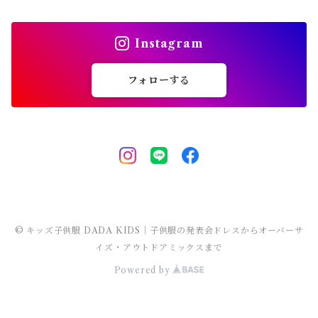
マウンテンパーカー
ステンカラーコート
スウェットパンツ
袖なし・ノースリーブ
トレンチコート
靴下
パンツ セットアップ
長袖
シャツワンピース
靴
スカート セットアップ
men's
水着
オールインワン
靴・小物
スーツ 子供服
150～170cm
卒園式
ピアノ発表会ドレス
タンクトップ
ポンチョ
Instagram
マウンテンパーカー
ステンカラーコート
レギンス・タイツ
袖なし・ノースリーブ
ジャンパースカート
靴下
パンツ セットアップ
lady's
ラッシュガード
サロペット・オーバーオール
靴
men's
長袖
水着
オールインワン
アウトドアミックス 子供服
M～XXXL
結婚式ドレス
コンクール 発表会ドレス
フォローする
チェスターコート
ポンチョ
マウンテンパーカー
チュニック
レギンス・タイツ
ワンピース水着
靴下
lady's
半袖
ラッシュガード
サロペット・オーバーオール
men's
水着
オーバーサイズ・ビッグシルエット 子供服
ダンス発表会
チェスターコート
ポンチョ
ドレス
セパレート水着
レギンス・タイツ
袖なし・ノースリーブ
ワンピース水着
lady's
ラッシュガード
ユニセックス 子供服
チェスターコート
セパレート水着
ワンピース水着
ストリート 子供服
セパレート水着
ヒップホップ 子供服
© キッズ子供服 DADA KIDS｜子供服の発表会ドレスからオーバーサ
イズ・アウトドアミックスまで
Powered by
エスニック 子供服