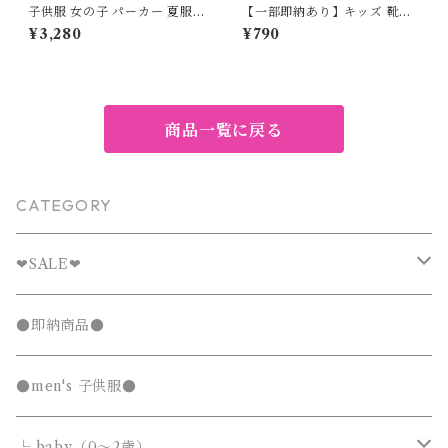
子供服 女の子 パーカー 夏服
【一部即納あり】キッズ 靴下
ウィンドブレーカー UVカット
シームレスソックス 感覚過敏
¥3,280
¥790
ラッシュガード フード付き 長
子供 靴下嫌い 保育園 幼稚園
袖 120 130 140 150 160 セン
学校 ホワイト ブラック 白 黒
チ ピンク 花柄 シースルー 透
13~15cm 16~18cm 19~21cm
け感 メッシュ ライトアウター
キッズ ジュニア 通園 通学 日
焼け防止 冷房対策 お出かけ
商品一覧に戻る
CATEGORY
❤︎SALE❤︎
キッズTシャツセール
●即納商品●
発表会セール
●men's 子供服●
└ baby（0～2歳）