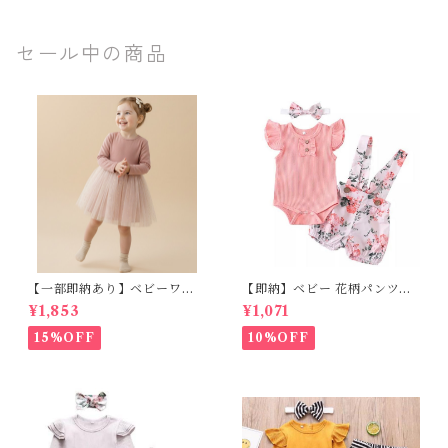
タード テラコッタ 花柄 総柄
ー 無地 フリル リボン ガウチ
アンティーク リブニット サマ
ョ キッズ ベビー 通園 通学 お
ーニット キッズ ベビー 通園
出かけ リゾート
セール中の商品
通学 お出かけ リゾート
【一部即納あり】ベビーワン
【即納】ベビー 花柄パンツ&
ピース 星柄ラメ チュール ベビ
フリルロンパースset＋ヘッド
¥1,853
¥1,071
ー服 写真撮影 子供服 フリル
バンド 3点セット☆女の子 フ
チュール 女の子 秋冬 春服 セ
ェミニン 90㎝
15%OFF
10%OFF
レモニードレス 新生児 お宮参
り チュールドレス お祝い 結婚
式 ドレス 100日祝い ピンク 7
0 80 90 100 110cm