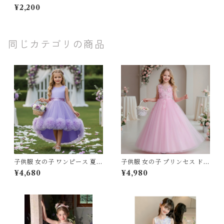
子 キッズ 子供服 ドット柄ワン
¥2,200
ピース バルーンスリーブ 春秋
フェミニン ナチュラル 95-13
0cm
同じカテゴリの商品
子供服 女の子 ワンピース 夏服
子供服 女の子 プリンセス ドレ
プリンセス ドレス チュール レ
ス チュール レース フリル ロ
¥4,680
¥4,980
ース フリル フィッシュテール
ングドレス 120 130 140 150
ライン フィッシュテールドレ
160 センチ レッド ホワイト
ス テールスカート 100 110 12
ピンク パープル グリーン ブル
0 130 140 150 cm ホワイト
ー 発表会 結婚式 ピアノ 演奏
ピンク レッド パープル グリー
会 キッズ ジュニア
ン スモーキーピンク 発表会 結
婚式 ピアノ 演奏会 舞台 キッ