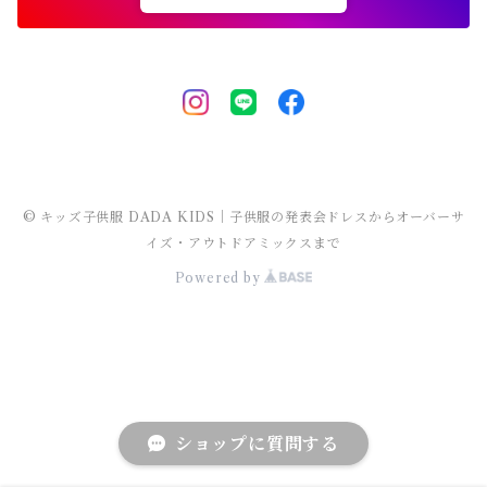
チュニック
レギンス・タイツ
ワンピース水着
靴下
lady's
半袖
ラッシュガード
サロペット・オーバーオール
men's
水着
オーバーサイズ・ビッグシルエット 子供服
ダンス発表会
チェスターコート
ポンチョ
ドレス
セパレート水着
レギンス・タイツ
袖なし・ノースリーブ
ワンピース水着
lady's
ラッシュガード
ユニセックス 子供服
チェスターコート
セパレート水着
ワンピース水着
ストリート 子供服
セパレート水着
ヒップホップ 子供服
© キッズ子供服 DADA KIDS｜子供服の発表会ドレスからオーバーサ
イズ・アウトドアミックスまで
Powered by
エスニック 子供服
ショップに質問する