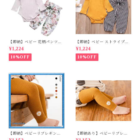
【即納】ベビー 花柄パンツ&
【即納】ベビー ストライプパ
ロンパースset＋ヘッドバンド
ンツ&フリルロンパースset＋
¥1,224
¥1,224
3点セット☆女の子 フェミニン
ヘッドバンド 3点セット☆女の
80cm
子 マニッシュ 80㎝
10%OFF
10%OFF
【即納】ベビーリブレギンス
【即納あり】ベビーリブレギ
キッズレギンス リブレギンス
ンス キッズレギンス リブレギ