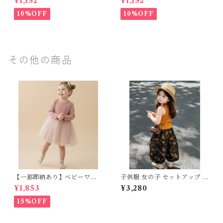
¥1,152
¥1,152
花柄 フラワー刺繍 ナチュラル
ンス 花柄 フラワー刺繍 ナチュ
90~102cm
ラル 65~80cm
10%OFF
10%OFF
その他の商品
【一部即納あり】ベビーワン
子供服 女の子 セットアップ 夏
ピース 星柄ラメ チュール ベビ
服 上下セット タンクトップ ワ
¥1,853
¥3,280
ー服 写真撮影 子供服 フリル
イドパンツ 2点セット 80 90
チュール 女の子 秋冬 春服 セ
100 110 120 130 センチ マス
15%OFF
レモニードレス 新生児 お宮参
タード テラコッタ 花柄 総柄
り チュールドレス お祝い 結婚
アンティーク リブニット サマ
式 ドレス 100日祝い ピンク 7
ーニット キッズ ベビー 通園