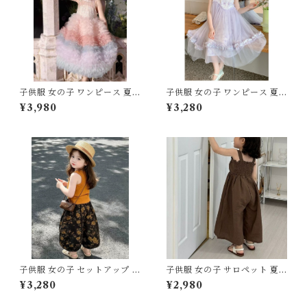
ズ
子供服 女の子 ワンピース 夏服
子供服 女の子 ワンピース 夏服
プリンセス ドレス チュール レ
プリンセス ドレス チュール ノ
¥3,980
¥3,280
ース フリル ティアード 110 12
ースリーブ 120 130 140 150
0 130 140 150 センチ ピンク
160 センチ パープル 紫 レー
パープル 虹色 レインボー グラ
ス フリル シフォン 切替 パス
デーション パステルカラー 発
テルカラー キッズ ジュニア 韓
表会 結婚式 お出かけ ピアノ
国子供服 発表会 結婚式 お出か
キッズ
け
子供服 女の子 セットアップ 夏
子供服 女の子 サロペット 夏服
服 上下セット タンクトップ ワ
オールインワン キャミソール
¥3,280
¥2,980
イドパンツ 2点セット 80 90
ワイドパンツ 80 90 100 110
100 110 120 130 センチ マス
120 130 センチ ブラウン ブル