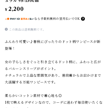
ュラル 95-130cm
2,200
¥
なら
手数料無料の
翌月払いでOK
この商品は
送料無料
です。
ふんわり可愛い♪春秋にぴったりのドット柄ワンピースが新
登場！
女の子らしさをぐっと引き立てるドット柄に、ふわっと広が
るバルーンスリーブがポイント。
ナチュラルで上品な雰囲気があり、普段着からお出かけまで
大活躍する万能ワンピースです。
柔らかいコットン素材で着心地も◎
1枚で映えるデザインなので、コーデに迷わず毎日使いたくな