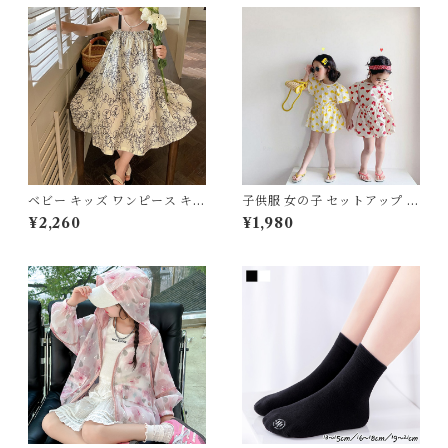
0 80 90 100 110cm
通学 お出かけ リゾート
ベビー キッズ ワンピース キャ
子供服 女の子 セットアップ 夏
ミワンピ フレア ワイド ノース
服 上下セット ブラウス 半袖
¥2,260
¥1,980
リーブ 柄 子ども服 女の子 ナ
ショートパンツ 2点セット 80
チュラル ベージュ 80 90 100
90 100 110 120 130 センチ
110 120 130 140 150cm
イエロー レッド ハート柄 フリ
ル リブ ワッフル調 総柄 キッ
ズ ベビー 2026 夏 新作 韓国
子供服 通園 通学 お出かけ ル
ームウェア