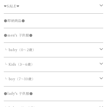
❤︎SALE❤︎
キッズTシャツセール
●即納商品●
発表会セール
●men's 子供服●
└ baby（0～2歳）
カバーオール・ロンパース
└ Kids（3～6歳）
サロペット・オーバーオール
トップス
トップス
└ boy（7～10歳）
Tシャツ・カットソー
Tシャツ・カットソー
ボトムス
ボトムス
トップス
●lady's 子供服●
シャツ・ブラウス
シャツ・ブラウス