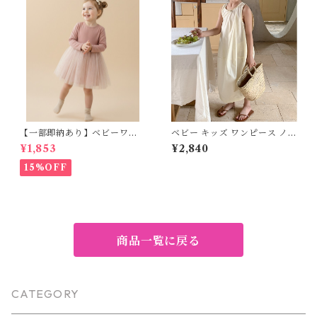
け感 メッシュ ライトアウター
キッズ ジュニア 通園 通学 日
焼け防止 冷房対策 お出かけ
【一部即納あり】ベビーワン
ベビー キッズ ワンピース ノー
ピース 星柄ラメ チュール ベビ
スリーブ フレア ラウンドネッ
¥1,853
¥2,840
ー服 写真撮影 子供服 フリル
ク ロング 親子コーデ リンクコ
チュール 女の子 秋冬 春服 セ
ーデ お揃い ペア 姉妹コーデ
15%OFF
レモニードレス 新生児 お宮参
女の子 ナチュラル フェミニン
り チュールドレス お祝い 結婚
ベージュ 80 90 100 110 120
式 ドレス 100日祝い ピンク 7
130 140cm
0 80 90 100 110cm
商品一覧に戻る
CATEGORY