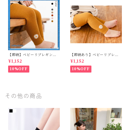
【即納】ベビーリブレギンス
【即納あり】ベビーリブレギ
キッズレギンス リブレギンス
ンス キッズレギンス リブレギ
¥1,152
¥1,152
花柄 フラワー刺繍 ナチュラル
ンス 花柄 フラワー刺繍 ナチュ
90~102cm
ラル 65~80cm
10%OFF
10%OFF
その他の商品