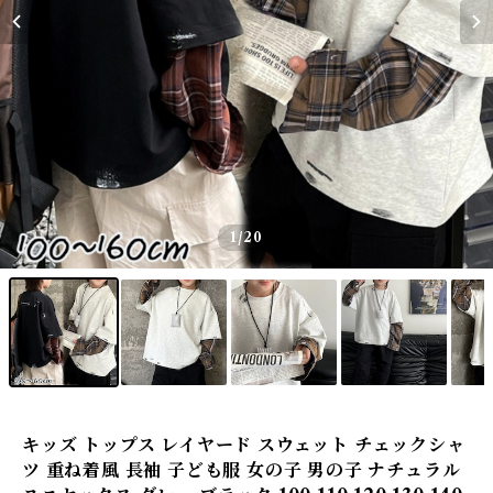
1
/20
キッズ トップス レイヤード スウェット チェックシャ
ツ 重ね着風 長袖 子ども服 女の子 男の子 ナチュラル