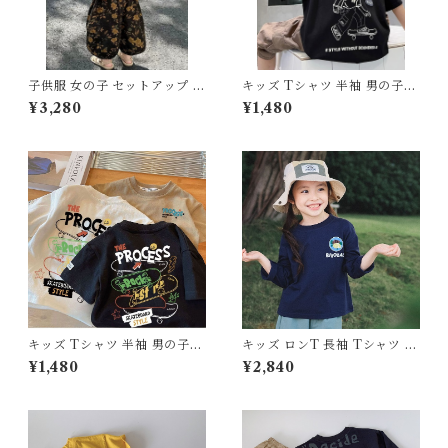
子供服 女の子 セットアップ 夏
キッズ Tシャツ 半袖 男の子
服 上下セット タンクトップ ワ
ストリート スケボー少年 バッ
¥3,280
¥1,480
イドパンツ 2点セット 80 90
クプリント トップス 90 100 1
100 110 120 130 センチ マス
10 120 130 140 150 160 セン
タード テラコッタ 花柄 総柄
チ ホワイト ブラック 白 黒 純
アンティーク リブニット サマ
綿 綿100% コットン 夏服 新
ーニット キッズ ベビー 通園
作 韓国子供服 通園 通学 ダン
通学 お出かけ リゾート
ス ジュニア
キッズ Tシャツ 半袖 男の子
キッズ ロンT 長袖 Tシャツ 速
アメカジ ストリート スケボー
乾 通気性 トップス 男の子 女
¥1,480
¥2,840
グラフィティ 落書き風 プリン
の子 子供服 スポーツ アウトド
ト トップス 80 90 100 110 1
ア キャンプ 100 110 120 130
20 130 センチ ホワイト ブラ
140 150 センチ ジュニア ドラ
ック カーキ 白 黒 純綿 綿10
イ 体育 運動会
0% コットン 薄手 夏服 新作