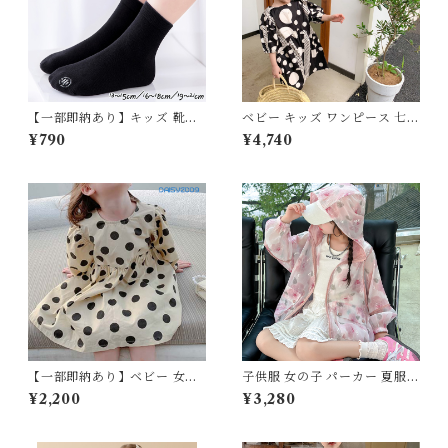
【一部即納あり】キッズ 靴下
ベビー キッズ ワンピース 七分
シームレスソックス 感覚過敏
袖 ドット柄 水玉 フレア 女の
¥790
¥4,740
子供 靴下嫌い 保育園 幼稚園
子 子ども服 リンクコーデ ブラ
学校 ホワイト ブラック 白 黒
ック ナチュラル マニッシュ 8
13~15cm 16~18cm 19~21cm
0cm 90cm 100cm 110cm 12
0cm 130cm 140cm
【一部即納あり】ベビー 女の
子供服 女の子 パーカー 夏服
子 キッズ 子供服 ドット柄ワン
ウィンドブレーカー UVカット
¥2,200
¥3,280
ピース バルーンスリーブ 春秋
ラッシュガード フード付き 長
フェミニン ナチュラル 95-13
袖 120 130 140 150 160 セン
0cm
チ ピンク 花柄 シースルー 透