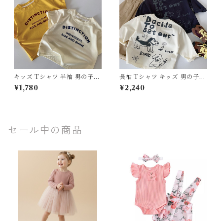
韓国子供服 通園 通学
キッズ Tシャツ 半袖 男の子
長袖 Tシャツ キッズ 男の子
女の子 韓国子供服 英字 ロゴ
綿100% ワンちゃん プリント
¥1,780
¥2,240
プリント トップス 80 90 100
ロンT 春 秋 トップス 子供服
110 120 130 センチ アイボリ
80 90 100 110 120 130 セン
ー イエロー 黄色 カジュアル
チ 手書き風 イラスト 英字 ロ
お出かけ 綿 コットン おしゃれ
ゴ おしゃれ カジュアル ジュニ
ア
セール中の商品