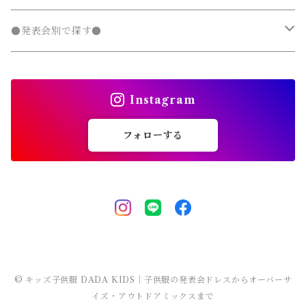
チェスターコート
ジャージ
ジャージ
パーカー・スウェット
ステンカラーコート
スウェットパンツ
袖なし・ノースリーブ
トレンチコート
デニムパンツ
パンツ セットアップ
長袖
ノーカラージャケット
靴
スカート セットアップ
半袖
ワンピース
靴・小物
フォーマルスーツ
フォーマル 子供服
100～140cm
入園式
●発表会別で探す●
タンクトップ
タンクトップ
ジャージ
マウンテンパーカー
ステンカラーコート
スウェットパンツ
袖なし・ノースリーブ
トレンチコート
靴下
パンツ セットアップ
長袖
シャツワンピース
靴
スカート セットアップ
men's
水着
オールインワン
靴・小物
スーツ 子供服
150～170cm
卒園式
ピアノ発表会ドレス
タンクトップ
ポンチョ
Instagram
マウンテンパーカー
ステンカラーコート
レギンス・タイツ
袖なし・ノースリーブ
ジャンパースカート
靴下
パンツ セットアップ
lady's
ラッシュガード
サロペット・オーバーオール
靴
men's
長袖
水着
オールインワン
アウトドアミックス 子供服
M～XXXL
結婚式ドレス
コンクール 発表会ドレス
フォローする
チェスターコート
ポンチョ
マウンテンパーカー
チュニック
レギンス・タイツ
ワンピース水着
靴下
lady's
半袖
ラッシュガード
サロペット・オーバーオール
men's
水着
オーバーサイズ・ビッグシルエット 子供服
ダンス発表会
チェスターコート
ポンチョ
ドレス
セパレート水着
レギンス・タイツ
袖なし・ノースリーブ
ワンピース水着
lady's
ラッシュガード
ユニセックス 子供服
チェスターコート
セパレート水着
ワンピース水着
ストリート 子供服
セパレート水着
ヒップホップ 子供服
© キッズ子供服 DADA KIDS｜子供服の発表会ドレスからオーバーサ
イズ・アウトドアミックスまで