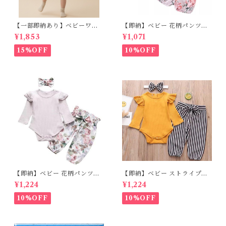
【一部即納あり】ベビーワン
【即納】ベビー 花柄パンツ&
ピース 星柄ラメ チュール ベビ
フリルロンパースset＋ヘッド
¥1,853
¥1,071
ー服 写真撮影 子供服 フリル
バンド 3点セット☆女の子 フ
チュール 女の子 秋冬 春服 セ
ェミニン 90㎝
15%OFF
10%OFF
レモニードレス 新生児 お宮参
り チュールドレス お祝い 結婚
式 ドレス 100日祝い ピンク 7
0 80 90 100 110cm
【即納】ベビー 花柄パンツ&
【即納】ベビー ストライプパ
ロンパースset＋ヘッドバンド
ンツ&フリルロンパースset＋
¥1,224
¥1,224
3点セット☆女の子 フェミニン
ヘッドバンド 3点セット☆女の
80cm
子 マニッシュ 80㎝
10%OFF
10%OFF