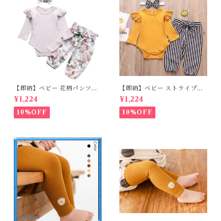
【即納】ベビー 花柄パンツ&
【即納】ベビー ストライプパ
ロンパースset＋ヘッドバンド
ンツ&フリルロンパースset＋
¥1,224
¥1,224
3点セット☆女の子 フェミニン
ヘッドバンド 3点セット☆女の
80cm
子 マニッシュ 80㎝
10%OFF
10%OFF