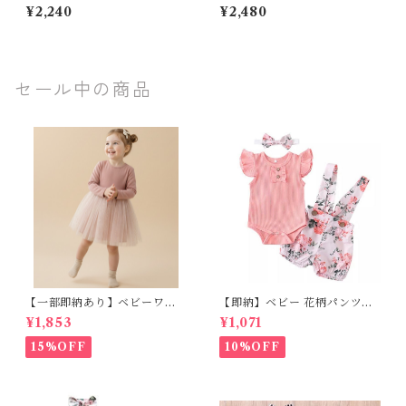
綿100% ワンちゃん プリント
ボン パーカー ジョガーパンツ
¥2,240
¥2,480
ロンT 春 秋 トップス 子供服
2点セット 韓国子供服 カジュ
80 90 100 110 120 130 セン
アル 春秋 ピンク パープル ベ
チ 手書き風 イラスト 英字 ロ
ージュ 80 90 100 110 120c
ゴ おしゃれ カジュアル ジュニ
m
ア
セール中の商品
【一部即納あり】ベビーワン
【即納】ベビー 花柄パンツ&
ピース 星柄ラメ チュール ベビ
フリルロンパースset＋ヘッド
¥1,853
¥1,071
ー服 写真撮影 子供服 フリル
バンド 3点セット☆女の子 フ
チュール 女の子 秋冬 春服 セ
ェミニン 90㎝
15%OFF
10%OFF
レモニードレス 新生児 お宮参
り チュールドレス お祝い 結婚
式 ドレス 100日祝い ピンク 7
0 80 90 100 110cm