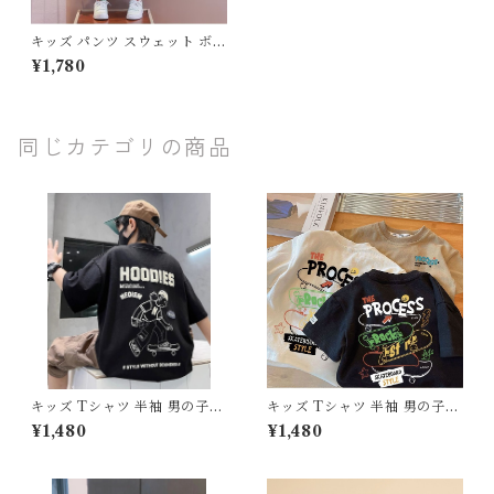
キッズ パンツ スウェット ボト
ムス ワイド ウエストゴム ポケ
¥1,780
ット スポーティー 子ども服 男
の子 女の子 パープル グリーン
ピンク ストリート ユニセック
ス ヒップホップ 120 130 140
150 160cm
同じカテゴリの商品
キッズ Tシャツ 半袖 男の子
キッズ Tシャツ 半袖 男の子
ストリート スケボー少年 バッ
アメカジ ストリート スケボー
¥1,480
¥1,480
クプリント トップス 90 100 1
グラフィティ 落書き風 プリン
10 120 130 140 150 160 セン
ト トップス 80 90 100 110 1
チ ホワイト ブラック 白 黒 純
20 130 センチ ホワイト ブラ
綿 綿100% コットン 夏服 新
ック カーキ 白 黒 純綿 綿10