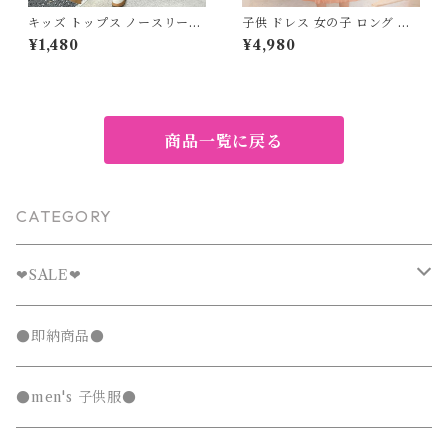
キッズ トップス ノースリーブ
子供 ドレス 女の子 ロング プ
バイカラー ラウンドネック 子
リンセス フォーマル チュール
¥1,480
¥4,980
供服 女の子 ストリート マニッ
ワンピース 100 110 120 130 1
シュ カジュアル ベージュ ブラ
40 150 センチ ピンク パープ
ック 120 130 140 150 160 17
ル ブルー ホワイト レッド グ
0cm
リーン ブラック オレンジ ベー
ジュ お呼ばれ 結婚式 発表会
演奏会 誕生日 バースデー パー
商品一覧に戻る
ティー 七五三 キッズドレス 2
026 夏 新作
CATEGORY
❤︎SALE❤︎
キッズTシャツセール
●即納商品●
発表会セール
●men's 子供服●