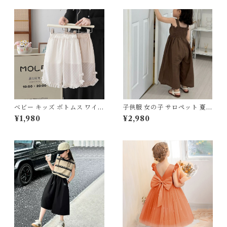
ベージュ 80 90 100 110 120
13~15cm 16~18cm 19~21cm
130 140 150cm
ベビー キッズ ボトムス ワイド
子供服 女の子 サロペット 夏服
パンツ シフォン シースルー フ
オールインワン キャミソール
¥1,980
¥2,980
リル リボン ドット ウエストゴ
ワイドパンツ 80 90 100 110
ム 姉妹 女の子 ナチュラル フ
120 130 センチ ブラウン ブル
ェミニン オフホワイト ベージ
ー 無地 フリル リボン ガウチ
ュ 80 90 100 110 120cm
ョ キッズ ベビー 通園 通学 お
出かけ リゾート