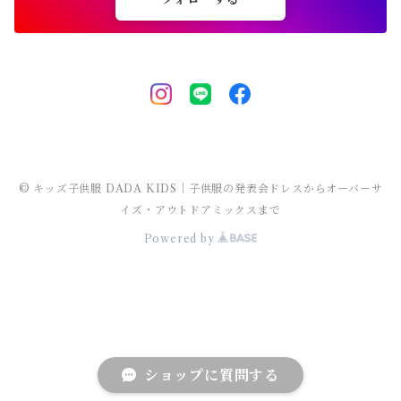
チェスターコート
ポンチョ
マウンテンパーカー
チュニック
レギンス・タイツ
ワンピース水着
靴下
lady's
半袖
ラッシュガード
サロペット・オーバーオール
men's
水着
オーバーサイズ・ビッグシルエット 子供服
ダンス発表会
チェスターコート
ポンチョ
ドレス
セパレート水着
レギンス・タイツ
袖なし・ノースリーブ
ワンピース水着
lady's
ラッシュガード
ユニセックス 子供服
チェスターコート
セパレート水着
ワンピース水着
ストリート 子供服
セパレート水着
ヒップホップ 子供服
© キッズ子供服 DADA KIDS｜子供服の発表会ドレスからオーバーサ
イズ・アウトドアミックスまで
Powered by
エスニック 子供服
ショップに質問する