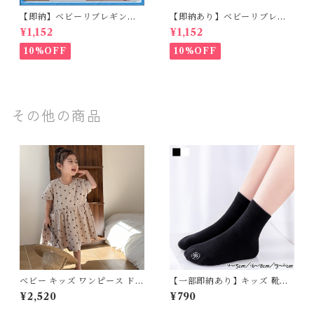
【即納】ベビーリブレギンス
【即納あり】ベビーリブレギ
キッズレギンス リブレギンス
ンス キッズレギンス リブレギ
¥1,152
¥1,152
花柄 フラワー刺繍 ナチュラル
ンス 花柄 フラワー刺繍 ナチュ
90~102cm
ラル 65~80cm
10%OFF
10%OFF
その他の商品
ベビー キッズ ワンピース ドッ
【一部即納あり】キッズ 靴下
ト柄 水玉 ポケット ロング ワ
シームレスソックス 感覚過敏
¥2,520
¥790
イド ガーリーワンピ 子ども服
子供 靴下嫌い 保育園 幼稚園
女の子 フェミニン ナチュラル
学校 ホワイト ブラック 白 黒