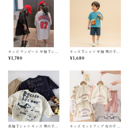
作 韓国子供服 通園 通学 ダン
0% コットン 薄手 夏服 新作
ス ジュニア
韓国子供服 通園 通学
キッズ ワンピース 半袖 Tシャ
キッズ Tシャツ 半袖 男の子
ツ 女の子 バスケ ユニフォーム
女の子 新作 韓国子供服 サスペ
¥1,780
¥1,680
ナンバリング ロゴ 110 120 13
ンダー バッグ風 プリント トッ
0 140 150 160 センチ 白 黒
プス 80 90 100 110 120 130
ホワイト ブラック 綿 コットン
センチ ブルー 青 カジュアル
2026 夏服 新作 韓国子供服 ス
お出かけ 通園 通学 おしゃれ
トリート ダンス 衣装 レッスン
着
長袖 Tシャツ キッズ 男の子
キッズ セットアップ 女の子 リ