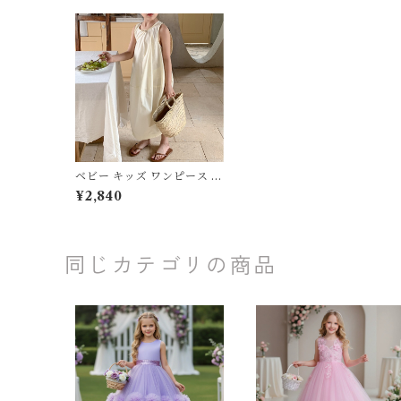
ベビー キッズ ワンピース ノ
ースリーブ フレア ラウンド
¥2,840
ネック ロング 親子コーデ リ
ンクコーデ お揃い ペア 姉妹
コーデ 女の子 ナチュラル フ
ェミニン ベージュ 80 90 1
00 110 120 130 140cm
同じカテゴリの商品