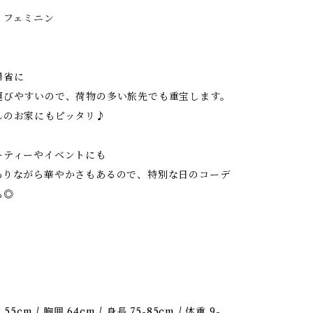
 フェミニン
帰省に
運びやすいので、荷物の多い旅先でも重宝します。
んのお家にもピッタリ♪
ーティーやイベントにも
ありながら華やかさもあるので、特別な日のコーデ
も◎
5cm / 胸囲 64cm / 身長 75-85cm / 体重 9-