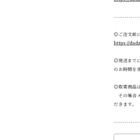
------------
◎ご注文前
https://da
◎発送までに
のお時間を
◎取寄商品
その場合メ
だきます。
------------