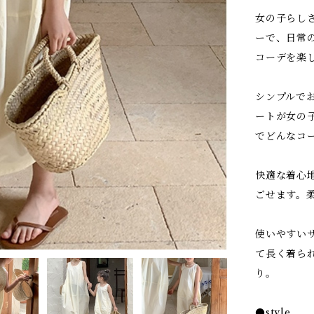
女の子らし
ーで、日常
コーデを楽
シンプルで
ートが女の
でどんなコ
快適な着心
ごせます。
使いやすいサ
て長く着ら
り。
●style