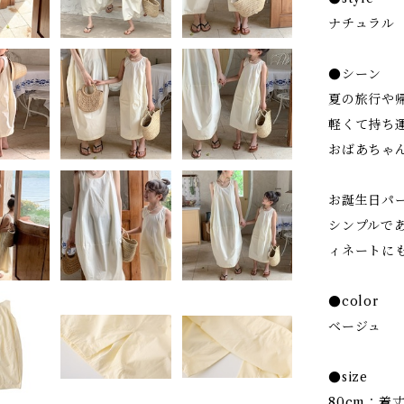
ナチュラル
●シーン
夏の旅行や
軽くて持ち
おばあちゃ
お誕生日パ
シンプルで
ィネートに
●color
ベージュ
●size
80cm：着丈 5