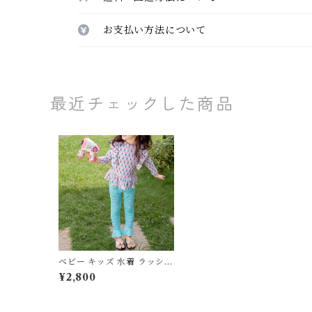
お支払い方法について
最近チェックした商品
ベビー キッズ 水着 ラッシュ
ガード 長袖 セパレート フリ
¥2,800
ル フレア 柄 子供服 女の子
フェミニン ナチュラル グリ
ーン レッド 90 100 110 12