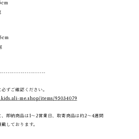
25cm
0㎏
135cm
㎏
----------------------
に必ずご確認ください。
dakids.ali-me.shop/items/95034079
、即納商品は1〜2営業日、取寄商品は約2〜4週間
頂戴しております。