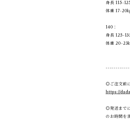
身長 115-1
体重 17-2
140：
身長 125-
体重 20-23
------------
◎ご注文前
https://da
◎発送までに
のお時間を