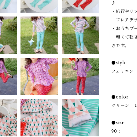
♪
・旅行やリ
フレアデザ
・おうちプ
軽くて乾き
さです。
●style
フェミニン
●color
グリーン 
●size
90：