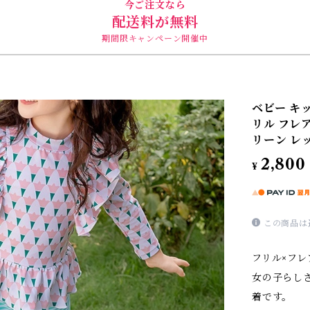
今ご注文なら
配送料が無料
期間限キャンペーン開催中
ベビー キ
リル フレア
リーン レッド 
2,800
¥
この商品は
フリル×フ
女の子らし
着です。