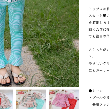
トップスは
スカート風
を演出しま
動くたびに
でも注目の
さらっと軽
ト。
やさしいグ
にもガーリ
●シーン
・プールや
長袖ラッシ