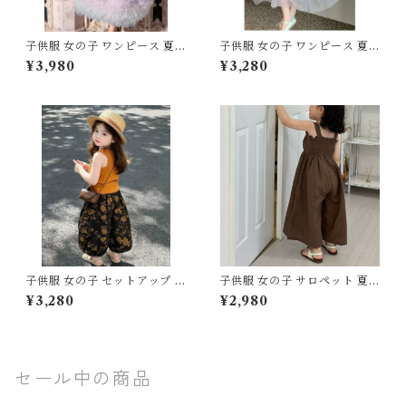
子供服 女の子 ワンピース 夏服
子供服 女の子 ワンピース 夏服
プリンセス ドレス チュール レ
プリンセス ドレス チュール ノ
¥3,980
¥3,280
ース フリル ティアード 110 12
ースリーブ 120 130 140 150
0 130 140 150 センチ ピンク
160 センチ パープル 紫 レー
パープル 虹色 レインボー グラ
ス フリル シフォン 切替 パス
デーション パステルカラー 発
テルカラー キッズ ジュニア 韓
表会 結婚式 お出かけ ピアノ
国子供服 発表会 結婚式 お出か
キッズ
け
子供服 女の子 セットアップ 夏
子供服 女の子 サロペット 夏服
服 上下セット タンクトップ ワ
オールインワン キャミソール
¥3,280
¥2,980
イドパンツ 2点セット 80 90
ワイドパンツ 80 90 100 110
100 110 120 130 センチ マス
120 130 センチ ブラウン ブル
タード テラコッタ 花柄 総柄
ー 無地 フリル リボン ガウチ
アンティーク リブニット サマ
ョ キッズ ベビー 通園 通学 お
ーニット キッズ ベビー 通園
出かけ リゾート
セール中の商品
通学 お出かけ リゾート