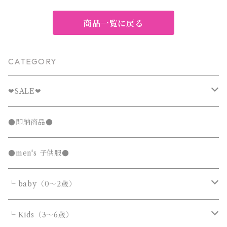
ル リブ ワッフル調 総柄 キッ
ー ストライプ ライトブラウン
ズ ベビー 2026 夏 新作 韓国
80 90 100 110 120 130cm
子供服 通園 通学 お出かけ ル
商品一覧に戻る
ームウェア
CATEGORY
❤︎SALE❤︎
キッズTシャツセール
●即納商品●
発表会セール
●men's 子供服●
└ baby（0～2歳）
カバーオール・ロンパース
└ Kids（3～6歳）