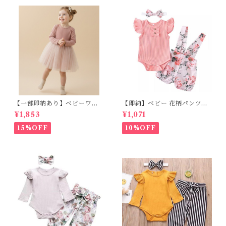
【一部即納あり】ベビーワン
【即納】ベビー 花柄パンツ&
ピース 星柄ラメ チュール ベビ
フリルロンパースset＋ヘッド
¥1,853
¥1,071
ー服 写真撮影 子供服 フリル
バンド 3点セット☆女の子 フ
チュール 女の子 秋冬 春服 セ
ェミニン 90㎝
15%OFF
10%OFF
レモニードレス 新生児 お宮参
り チュールドレス お祝い 結婚
式 ドレス 100日祝い ピンク 7
0 80 90 100 110cm