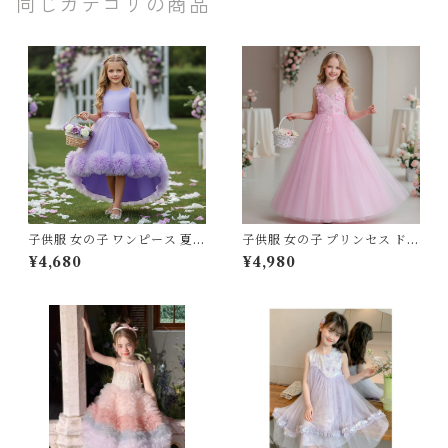
同じカテゴリの商品
子供服 女の子 ワンピース 夏服
子供服 女の子 プリンセス ドレ
プリンセス ドレス チュール レ
ス チュール レース フリル ロ
¥4,680
¥4,980
ース フリル フィッシュテール
ングドレス 120 130 140 150
ライン フィッシュテールドレ
160 センチ レッド ホワイト
ス テールスカート 100 110 12
ピンク パープル グリーン ブル
0 130 140 150 cm ホワイト
ー 発表会 結婚式 ピアノ 演奏
ピンク レッド パープル グリー
会 キッズ ジュニア
ン スモーキーピンク 発表会 結
婚式 ピアノ 演奏会 舞台 キッ
ズ