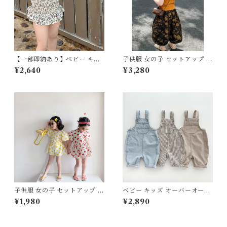
【一部即納あり】ベビー キッ
子供服 女の子 セットアップ 夏
ズ 水着 ワンピース水着 花柄
服 上下セット タンクトップ ワ
¥2,640
¥3,280
リボン 小花 ギャザー フレア
イドパンツ 2点セット 80 90
子供服 女の子 フェミニン ナチ
100 110 120 130 センチ マス
ュラル ホワイト グリーン 90
タード テラコッタ 花柄 総柄
100 110 120 130㎝
アンティーク リブニット サマ
ーニット キッズ ベビー 通園
通学 お出かけ リゾート
子供服 女の子 セットアップ 夏
ベビー キッズ オーバーオール
服 上下セット ブラウス 半袖
ボトムス ビッグシルエット つ
¥1,980
¥2,890
ショートパンツ 2点セット 80
なぎ ポケット ルーズ 子供服
90 100 110 120 130 センチ
女の子 男の子 ユニセックス ナ
イエロー レッド ハート柄 フリ
チュラル オーバーサイズ ブル