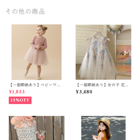
その他の商品
【一部即納あり】ベビーワン
【一部即納あり】女の子 花柄
ピース 星柄ラメ チュール ベビ
チュールワンピース キッズ フ
¥1,853
¥3,480
ー服 写真撮影 子供服 フリル
ェミニン フォーマル おしゃれ
チュール 女の子 秋冬 春服 セ
子供服 フリル ノースリーブ ワ
15%OFF
レモニードレス 新生児 お宮参
ンピース 90-150cm
り チュールドレス お祝い 結婚
式 ドレス 100日祝い ピンク 7
0 80 90 100 110cm