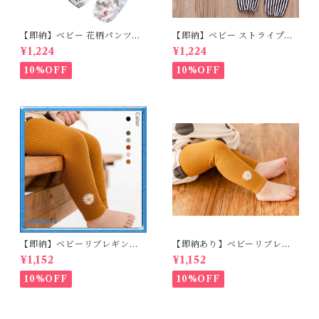
【即納】ベビー 花柄パンツ&
【即納】ベビー ストライプパ
ロンパースset＋ヘッドバンド
ンツ&フリルロンパースset＋
¥1,224
¥1,224
3点セット☆女の子 フェミニン
ヘッドバンド 3点セット☆女の
80cm
子 マニッシュ 80㎝
10%OFF
10%OFF
【即納】ベビーリブレギンス
【即納あり】ベビーリブレギ
キッズレギンス リブレギンス
ンス キッズレギンス リブレギ
¥1,152
¥1,152
花柄 フラワー刺繍 ナチュラル
ンス 花柄 フラワー刺繍 ナチュ
90~102cm
ラル 65~80cm
10%OFF
10%OFF