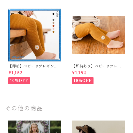
【即納】ベビーリブレギンス
【即納あり】ベビーリブレギ
キッズレギンス リブレギンス
ンス キッズレギンス リブレギ
¥1,152
¥1,152
花柄 フラワー刺繍 ナチュラル
ンス 花柄 フラワー刺繍 ナチュ
90~102cm
ラル 65~80cm
10%OFF
10%OFF
その他の商品