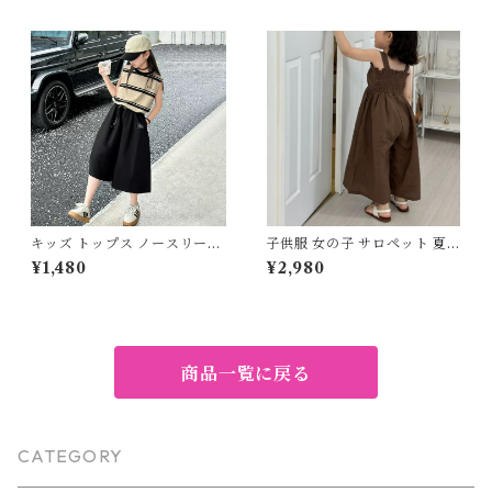
子供服 女の子 フェミニン ナチ
ロ ノースリーブ 子ども服 女の
ュラル ホワイト グリーン 90
子 ナチュラル ブルー イエロー
100 110 120 130㎝
80 90 100 110 120 130 140c
m
キッズ トップス ノースリーブ
子供服 女の子 サロペット 夏服
バイカラー ラウンドネック 子
オールインワン キャミソール
¥1,480
¥2,980
供服 女の子 ストリート マニッ
ワイドパンツ 80 90 100 110
シュ カジュアル ベージュ ブラ
120 130 センチ ブラウン ブル
ック 120 130 140 150 160 17
ー 無地 フリル リボン ガウチ
0cm
ョ キッズ ベビー 通園 通学 お
出かけ リゾート
商品一覧に戻る
CATEGORY