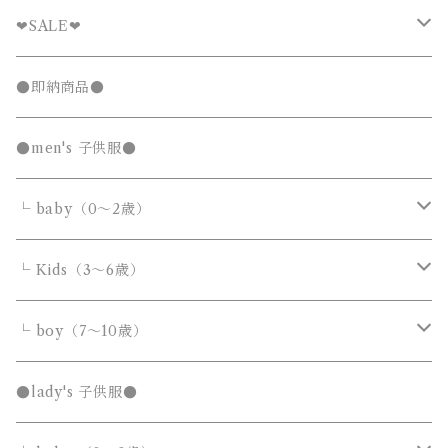
❤︎SALE❤︎
キッズTシャツセール
●即納商品●
発表会セール
●men's 子供服●
└ baby（0～2歳）
カバーオール・ロンパース
└ Kids（3～6歳）
サロペット・オーバーオール
トップス
トップス
└ boy（7～10歳）
Tシャツ・カットソー
Tシャツ・カットソー
ボトムス
ボトムス
トップス
●lady's 子供服●
シャツ・ブラウス
シャツ・ブラウス