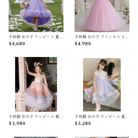
子供服 女の子 ワンピース 夏服
子供服 女の子 プリンセス ドレ
プリンセス ドレス チュール レ
ス チュール レース フリル ロ
¥4,680
¥4,980
ース フリル フィッシュテール
ングドレス 120 130 140 150
ライン フィッシュテールドレ
160 センチ レッド ホワイト
ス テールスカート 100 110 12
ピンク パープル グリーン ブル
0 130 140 150 cm ホワイト
ー 発表会 結婚式 ピアノ 演奏
ピンク レッド パープル グリー
会 キッズ ジュニア
ン スモーキーピンク 発表会 結
婚式 ピアノ 演奏会 舞台 キッ
ズ
子供服 女の子 ワンピース 夏服
子供服 女の子 ワンピース 夏服
プリンセス ドレス チュール レ
プリンセス ドレス チュール ノ
¥3,980
¥3,280
ース フリル ティアード 110 12
ースリーブ 120 130 140 150
0 130 140 150 センチ ピンク
160 センチ パープル 紫 レー
パープル 虹色 レインボー グラ
ス フリル シフォン 切替 パス