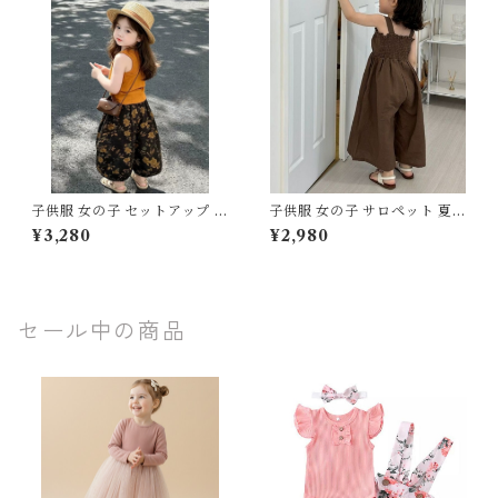
デーション パステルカラー 発
テルカラー キッズ ジュニア 韓
表会 結婚式 お出かけ ピアノ
国子供服 発表会 結婚式 お出か
キッズ
け
子供服 女の子 セットアップ 夏
子供服 女の子 サロペット 夏服
服 上下セット タンクトップ ワ
オールインワン キャミソール
¥3,280
¥2,980
イドパンツ 2点セット 80 90
ワイドパンツ 80 90 100 110
100 110 120 130 センチ マス
120 130 センチ ブラウン ブル
タード テラコッタ 花柄 総柄
ー 無地 フリル リボン ガウチ
アンティーク リブニット サマ
ョ キッズ ベビー 通園 通学 お
ーニット キッズ ベビー 通園
出かけ リゾート
セール中の商品
通学 お出かけ リゾート