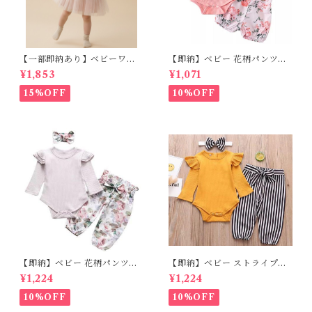
【一部即納あり】ベビーワン
【即納】ベビー 花柄パンツ&
ピース 星柄ラメ チュール ベビ
フリルロンパースset＋ヘッド
¥1,853
¥1,071
ー服 写真撮影 子供服 フリル
バンド 3点セット☆女の子 フ
チュール 女の子 秋冬 春服 セ
ェミニン 90㎝
15%OFF
10%OFF
レモニードレス 新生児 お宮参
り チュールドレス お祝い 結婚
式 ドレス 100日祝い ピンク 7
0 80 90 100 110cm
【即納】ベビー 花柄パンツ&
【即納】ベビー ストライプパ
ロンパースset＋ヘッドバンド
ンツ&フリルロンパースset＋
¥1,224
¥1,224
3点セット☆女の子 フェミニン
ヘッドバンド 3点セット☆女の
80cm
子 マニッシュ 80㎝
10%OFF
10%OFF