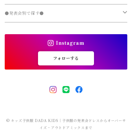
チェスターコート
ジャージ
ジャージ
パーカー・スウェット
ステンカラーコート
スウェットパンツ
袖なし・ノースリーブ
トレンチコート
デニムパンツ
パンツ セットアップ
長袖
ノーカラージャケット
靴
スカート セットアップ
半袖
ワンピース
靴・小物
フォーマルスーツ
フォーマル 子供服
100～140cm
入園式
●発表会別で探す●
タンクトップ
タンクトップ
ジャージ
マウンテンパーカー
ステンカラーコート
スウェットパンツ
袖なし・ノースリーブ
トレンチコート
靴下
パンツ セットアップ
長袖
シャツワンピース
靴
スカート セットアップ
men's
水着
オールインワン
靴・小物
スーツ 子供服
150～170cm
卒園式
ピアノ発表会ドレス
タンクトップ
ポンチョ
Instagram
マウンテンパーカー
ステンカラーコート
レギンス・タイツ
袖なし・ノースリーブ
ジャンパースカート
靴下
パンツ セットアップ
lady's
ラッシュガード
サロペット・オーバーオール
靴
men's
長袖
水着
オールインワン
アウトドアミックス 子供服
M～XXXL
結婚式ドレス
コンクール 発表会ドレス
フォローする
チェスターコート
ポンチョ
マウンテンパーカー
チュニック
レギンス・タイツ
ワンピース水着
靴下
lady's
半袖
ラッシュガード
サロペット・オーバーオール
men's
水着
オーバーサイズ・ビッグシルエット 子供服
ダンス発表会
チェスターコート
ポンチョ
ドレス
セパレート水着
レギンス・タイツ
袖なし・ノースリーブ
ワンピース水着
lady's
ラッシュガード
ユニセックス 子供服
チェスターコート
セパレート水着
ワンピース水着
ストリート 子供服
セパレート水着
ヒップホップ 子供服
© キッズ子供服 DADA KIDS｜子供服の発表会ドレスからオーバーサ
イズ・アウトドアミックスまで