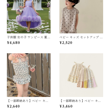
子供服 女の子 ワンピース 夏服
ベビー キッズ セットアップ 水
プリンセス ドレス チュール レ
玉 ドット柄 トップス ハーフパ
¥4,680
¥2,520
ース フリル フィッシュテール
ンツ クルーネック 2点set ツ
ライン フィッシュテールドレ
ーピースセット 子ども服 男の
ス テールスカート 100 110 12
子 女の子 ユニセックス ナチュ
0 130 140 150 cm ホワイト
ラル ベージュ 80 90 100 110
ピンク レッド パープル グリー
120 130 140 150cm
ン スモーキーピンク 発表会 結
婚式 ピアノ 演奏会 舞台 キッ
ズ
【一部即納あり】ベビー キッ
【一部即納あり】ベビー キッ
ズ 水着 ワンピース水着 花柄
ズ ワンピース エスニック キャ
¥2,640
¥3,460
リボン 小花 ギャザー フレア
ミワンピ レース アジアン レト