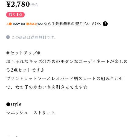
¥2,780
税込
残り1点
なら
手数料無料の
翌月払いでOK
この商品は
送料無料
です。
❁セットアップ❁
おしゃれなキッズのためのモダンなコーディネートが楽しめ
る2点セットです♪
プリントカットソーとレオパード柄スカートの組み合わせ
で、女の子のかわいさを引き立てます☆
●style
マニッシュ ストリート