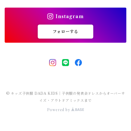
袖なし・ノースリーブ
トレンチコート
靴下
パンツ セットアップ
長袖
シャツワンピース
靴
スカート セットアップ
men's
水着
オールインワン
靴・小物
スーツ 子供服
150～170cm
卒園式
ピアノ発表会ドレス
タンクトップ
ポンチョ
Instagram
マウンテンパーカー
ステンカラーコート
レギンス・タイツ
袖なし・ノースリーブ
ジャンパースカート
靴下
パンツ セットアップ
lady's
ラッシュガード
サロペット・オーバーオール
靴
men's
長袖
水着
オールインワン
アウトドアミックス 子供服
M～XXXL
結婚式ドレス
コンクール 発表会ドレス
フォローする
チェスターコート
ポンチョ
マウンテンパーカー
チュニック
レギンス・タイツ
ワンピース水着
靴下
lady's
半袖
ラッシュガード
サロペット・オーバーオール
men's
水着
オーバーサイズ・ビッグシルエット 子供服
ダンス発表会
チェスターコート
ポンチョ
ドレス
セパレート水着
レギンス・タイツ
袖なし・ノースリーブ
ワンピース水着
lady's
ラッシュガード
ユニセックス 子供服
チェスターコート
セパレート水着
ワンピース水着
ストリート 子供服
セパレート水着
ヒップホップ 子供服
© キッズ子供服 DADA KIDS｜子供服の発表会ドレスからオーバーサ
イズ・アウトドアミックスまで
Powered by
エスニック 子供服