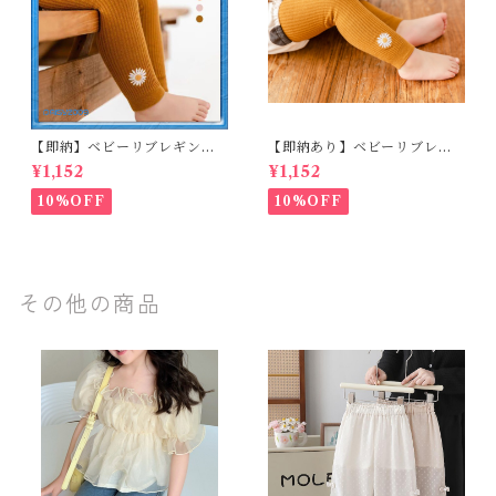
【即納】ベビーリブレギンス
【即納あり】ベビーリブレギ
キッズレギンス リブレギンス
ンス キッズレギンス リブレギ
¥1,152
¥1,152
花柄 フラワー刺繍 ナチュラル
ンス 花柄 フラワー刺繍 ナチュ
90~102cm
ラル 65~80cm
10%OFF
10%OFF
その他の商品