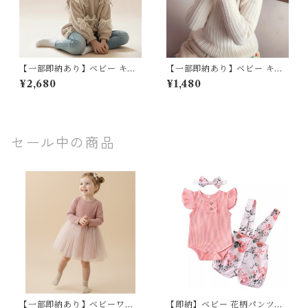
【一部即納あり】ベビー キッ
【一部即納あり】ベビー キッ
ズ ニット セーター プルオーバ
ズ ニット セーター ハイネック
¥2,680
¥1,480
ー リボン 子ども服 女の子 ラ
フリル リブ 長袖 子ども服 女
イトブラウン グレー ナチュラ
の子 ナチュラル フェミニン ホ
ル フェミニン 90 100 110 12
ワイト オフホワイト ブラック
0 130 140cm
レッド イエロー ピンク ブルー
パープル 90 100 110 120 130
セール中の商品
140 150cm
【一部即納あり】ベビーワン
【即納】ベビー 花柄パンツ&