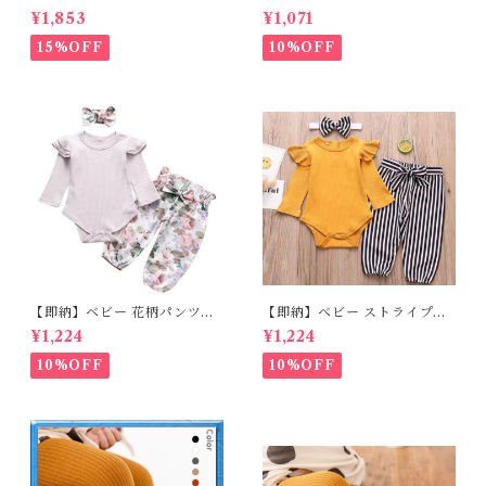
ピース 星柄ラメ チュール ベビ
フリルロンパースset＋ヘッド
¥1,853
¥1,071
ー服 写真撮影 子供服 フリル
バンド 3点セット☆女の子 フ
チュール 女の子 秋冬 春服 セ
ェミニン 90㎝
15%OFF
10%OFF
レモニードレス 新生児 お宮参
り チュールドレス お祝い 結婚
式 ドレス 100日祝い ピンク 7
0 80 90 100 110cm
【即納】ベビー 花柄パンツ&
【即納】ベビー ストライプパ
ロンパースset＋ヘッドバンド
ンツ&フリルロンパースset＋
¥1,224
¥1,224
3点セット☆女の子 フェミニン
ヘッドバンド 3点セット☆女の
80cm
子 マニッシュ 80㎝
10%OFF
10%OFF