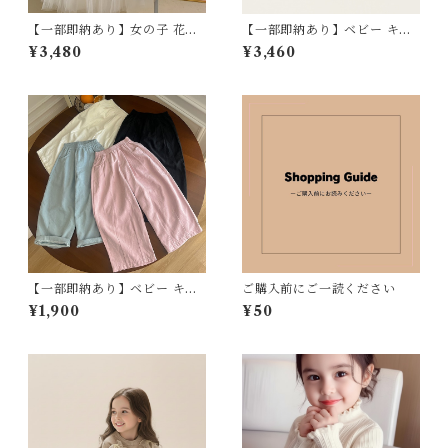
【一部即納あり】女の子 花柄
【一部即納あり】ベビー キッ
チュールワンピース キッズ フ
ズ ワンピース エスニック キャ
¥3,480
¥3,460
ェミニン フォーマル おしゃれ
ミワンピ レース アジアン レト
子供服 フリル ノースリーブ ワ
ロ ノースリーブ 子ども服 女の
ンピース 90-150cm
子 ナチュラル ブルー イエロー
80 90 100 110 120 130 140c
m
【一部即納あり】ベビー キッ
ご購入前にご一読ください
ズ ワイドパンツ ボトムス リラ
¥1,900
¥50
ックスストレート ウエストゴ
ム ポケット 子ども服 男の子
女の子 ナチュラル ユニセック
ス オフホワイト ピンク ブルー
ブラック 90 100 110 120 130
140 150 160cm