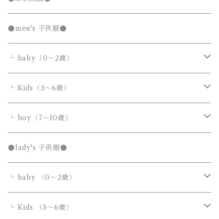
発表会セール
●men's 子供服●
└ baby（0～2歳）
カバーオール・ロンパース
└ Kids（3～6歳）
サロペット・オーバーオール
トップス
トップス
└ boy（7～10歳）
Tシャツ・カットソー
Tシャツ・カットソー
ボトムス
ボトムス
トップス
●lady's 子供服●
シャツ・ブラウス
シャツ・ブラウス
デニムパンツ
デニムパンツ
Tシャツ・カットソー
アウター
アウター
ボトムス
└ baby （0～2歳）
ニット・セーター
ニット・セーター
スウェットパンツ
スウェットパンツ
シャツ・ブラウス
ダウンジャケット・コート
ダウンジャケット・コート
デニムパンツ
靴・小物
フォーマルスーツ
アウター
カバーオール・ロンパース
└ Kids （3～6歳）