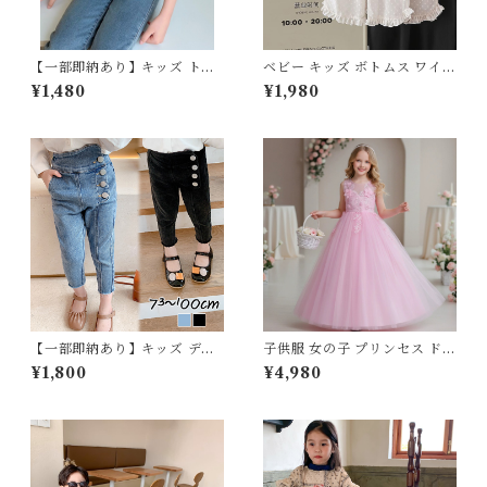
【一部即納あり】キッズ トッ
ベビー キッズ ボトムス ワイド
プス オーガンジー ペプラム ト
パンツ シフォン シースルー フ
¥1,480
¥1,980
ップス パフスリーブ シアー フ
リル リボン ドット ウエストゴ
レア フェミニン 大人っぽコー
ム 姉妹 女の子 ナチュラル フ
デ アイボリー 90 100 110 12
ェミニン オフホワイト ベージ
0 130cm
ュ 80 90 100 110 120cm
【一部即納あり】キッズ デニ
子供服 女の子 プリンセス ドレ
ムパンツ 女の子 男の子 子供服
ス チュール レース フリル ロ
¥1,800
¥4,980
八分丈パンツ マニッシュ ユニ
ングドレス 120 130 140 150
セックス 90cm 100cm 110c
160 センチ レッド ホワイト
m 120cm 130cm
ピンク パープル グリーン ブル
ー 発表会 結婚式 ピアノ 演奏
会 キッズ ジュニア