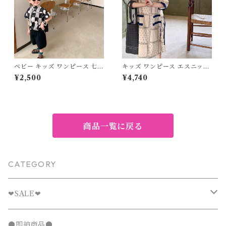
ベビー キッズ ワンピース 七分
キッズ ワンピース エスニック
袖 ドット柄 水玉 フレア 女の
七分袖 ペイズリー バイカラー
¥2,500
¥4,740
子 子ども服 リンクコーデ ブラ
レトロ 子ども服 女の子 ナチュ
ック ナチュラル マニッシュ 8
ラル マニッシュ ホワイト 100
0cm 90cm 100cm 110cm 12
110 120 130 140 150cm
0cm 130cm 140cm
商品一覧に戻る
CATEGORY
❤︎SALE❤︎
キッズTシャツセール
●即納商品●