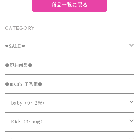
商品一覧に戻る
CATEGORY
❤︎SALE❤︎
キッズTシャツセール
●即納商品●
発表会セール
●men's 子供服●
└ baby（0～2歳）
カバーオール・ロンパース
└ Kids（3～6歳）