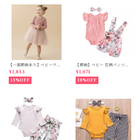
【一部即納あり】ベビーワン
【即納】ベビー 花柄パンツ&
ピース 星柄ラメ チュール ベビ
フリルロンパースset＋ヘッド
¥1,853
¥1,071
ー服 写真撮影 子供服 フリル
バンド 3点セット☆女の子 フ
チュール 女の子 秋冬 春服 セ
ェミニン 90㎝
15%OFF
10%OFF
レモニードレス 新生児 お宮参
り チュールドレス お祝い 結婚
式 ドレス 100日祝い ピンク 7
0 80 90 100 110cm