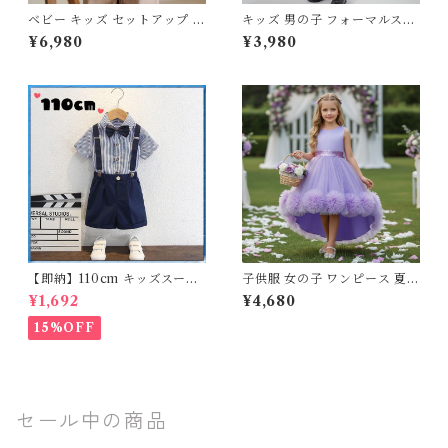
ベビー キッズ セットアップ ス
キッズ 男の子 フォーマルスー
トライプ スーツ シャツ ジャケ
ツ スーツ 4点セット セレモニ
¥6,980
¥3,980
ット パンツ ベスト 半袖 長袖
ー 結婚式 七五三 入園 卒園 80
結婚式 発表会 子供服 男の子
90 100 110 120cm
ナチュラル フォーマル ベージ
ュ 80 90 100 110 120 130 14
0 150cm
【即納】110cm キッズスーツ
子供服 女の子 ワンピース 夏服
半袖 ストライプ柄 ネイビー フ
プリンセス ドレス チュール レ
¥1,692
¥4,680
ォーマル 入園卒園式
ース フリル フィッシュテール
ライン フィッシュテールドレ
15%OFF
ス テールスカート 100 110 12
0 130 140 150 cm ホワイト
ピンク レッド パープル グリー
ン スモーキーピンク 発表会 結
婚式 ピアノ 演奏会 舞台 キッ
ズ
セール中の商品