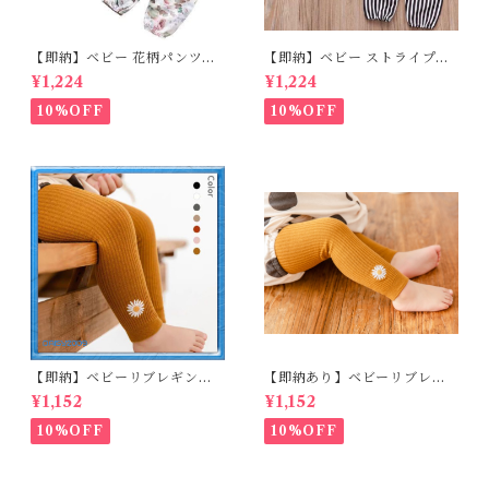
【即納】ベビー 花柄パンツ&
【即納】ベビー ストライプパ
ロンパースset＋ヘッドバンド
ンツ&フリルロンパースset＋
¥1,224
¥1,224
3点セット☆女の子 フェミニン
ヘッドバンド 3点セット☆女の
80cm
子 マニッシュ 80㎝
10%OFF
10%OFF
【即納】ベビーリブレギンス
【即納あり】ベビーリブレギ
キッズレギンス リブレギンス
ンス キッズレギンス リブレギ
¥1,152
¥1,152
花柄 フラワー刺繍 ナチュラル
ンス 花柄 フラワー刺繍 ナチュ
90~102cm
ラル 65~80cm
10%OFF
10%OFF