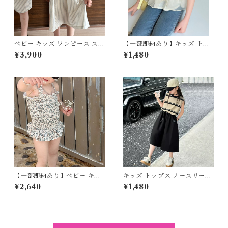
ベビー キッズ ワンピース スト
【一部即納あり】キッズ トッ
ライプ フレア ラウンドネック
プス オーガンジー ペプラム ト
¥3,900
¥1,480
女の子 子ども服 ベージュ ナチ
ップス パフスリーブ シアー フ
ュラル 80 90 100 110 120 13
レア フェミニン 大人っぽコー
0 140cm
デ アイボリー 90 100 110 12
0 130cm
【一部即納あり】ベビー キッ
キッズ トップス ノースリーブ
ズ 水着 ワンピース水着 花柄
バイカラー ラウンドネック 子
¥2,640
¥1,480
リボン 小花 ギャザー フレア
供服 女の子 ストリート マニッ
子供服 女の子 フェミニン ナチ
シュ カジュアル ベージュ ブラ
ュラル ホワイト グリーン 90
ック 120 130 140 150 160 17
100 110 120 130㎝
0cm