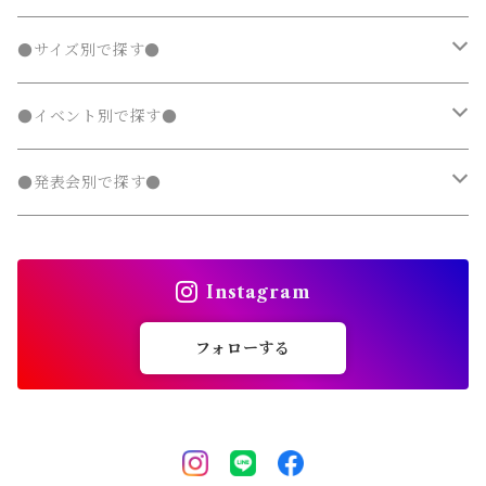
タンクトップ
ポンチョ
ポンチョ
マウンテンパーカー
カーディガン
カーディガン
レギンス・タイツ
デニムパンツ
チュニック
ニット・セーター
ノーカラージャケット
デニムスカート
ジャンパースカート
ラッシュガード
半袖
ダウンジャケット・コート
スカート
フォーマルスーツ
発表会 ドレス
アウター
秋
フェミニン 子供服
兄弟・姉妹コーデ
●サイズ別で探す●
チェスターコート
チェスターコート
ポンチョ
パーカー・スウェット
パーカー・スウェット
スウェットパンツ
カーディガン
トレンチコート
デニムパンツ
チュニック
長袖
ノーカラージャケット
デニムスカート
スカート セットアップ
半袖
ダウンジャケット・コート
靴・小物
フォーマルスーツ
発表会 ドレス
冬
マニッシュ 子供服
親子コーデ
70～90cm
●イベント別で探す●
チェスターコート
ジャージ
ジャージ
パーカー・スウェット
ステンカラーコート
スウェットパンツ
袖なし・ノースリーブ
トレンチコート
デニムパンツ
パンツ セットアップ
長袖
ノーカラージャケット
靴
スカート セットアップ
半袖
ワンピース
靴・小物
フォーマルスーツ
フォーマル 子供服
100～140cm
入園式
●発表会別で探す●
タンクトップ
タンクトップ
ジャージ
マウンテンパーカー
ステンカラーコート
スウェットパンツ
袖なし・ノースリーブ
トレンチコート
靴下
パンツ セットアップ
長袖
シャツワンピース
靴
スカート セットアップ
men's
水着
オールインワン
靴・小物
スーツ 子供服
150～170cm
卒園式
ピアノ発表会ドレス
タンクトップ
ポンチョ
Instagram
マウンテンパーカー
ステンカラーコート
レギンス・タイツ
袖なし・ノースリーブ
ジャンパースカート
靴下
パンツ セットアップ
lady's
ラッシュガード
サロペット・オーバーオール
靴
men's
長袖
水着
オールインワン
アウトドアミックス 子供服
M～XXXL
結婚式ドレス
コンクール 発表会ドレス
フォローする
チェスターコート
ポンチョ
マウンテンパーカー
チュニック
レギンス・タイツ
ワンピース水着
靴下
lady's
半袖
ラッシュガード
サロペット・オーバーオール
men's
水着
オーバーサイズ・ビッグシルエット 子供服
ダンス発表会
チェスターコート
ポンチョ
ドレス
セパレート水着
レギンス・タイツ
袖なし・ノースリーブ
ワンピース水着
lady's
ラッシュガード
ユニセックス 子供服
チェスターコート