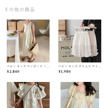
その他の商品
ベビー キッズ ワンピース ノー
ベビー キッズ ボトムス ワイド
スリーブ フレア ラウンドネッ
パンツ シフォン シースルー フ
¥2,840
¥1,980
ク ロング 親子コーデ リンクコ
リル リボン ドット ウエストゴ
ーデ お揃い ペア 姉妹コーデ
ム 姉妹 女の子 ナチュラル フ
女の子 ナチュラル フェミニン
ェミニン オフホワイト ベージ
ベージュ 80 90 100 110 120
ュ 80 90 100 110 120cm
130 140cm