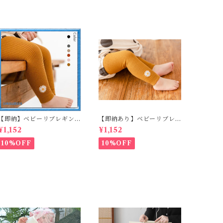
ニット サマーニット キッズ
総柄 キッズ ベビー 2026 夏
ベビー 通園 通学 お出かけ
新作 韓国子供服 通園 通学
リゾート
お出かけ ルームウェア
【即納】ベビーリブレギン
【即納あり】ベビーリブレ
ス キッズレギンス リブレギ
ギンス キッズレギンス リブ
¥1,152
¥1,152
ンス 花柄 フラワー刺繍 ナチ
レギンス 花柄 フラワー刺繍
ュラル 90~102cm
ナチュラル 65~80cm
10%OFF
10%OFF