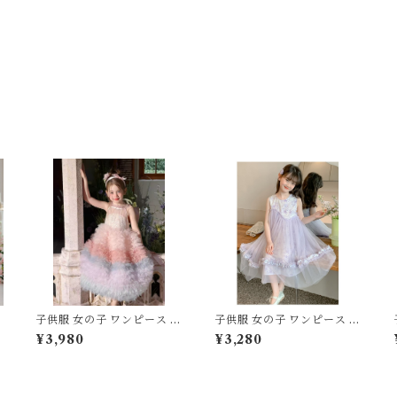
ド
子供服 女の子 ワンピース 夏
子供服 女の子 ワンピース 夏
ル
服 プリンセス ドレス チュー
服 プリンセス ドレス チュー
¥3,980
¥3,280
1
ル レース フリル ティアード
ル ノースリーブ 120 130 14
110 120 130 140 150 セン
0 150 160 センチ パープル
ー
チ ピンク パープル 虹色 レ
紫 レース フリル シフォン
インボー グラデーション パ
切替 パステルカラー キッズ