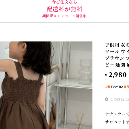
今ご注文なら
配送料が無料
期間限キャンペーン開催中
子供服 女
ソール ワイド
ブラウン ブ
ビー 通園
2,980
¥
この商品は
ナチュラル
サロペット