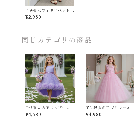
子供服 女の子 サロペット 夏
服 オールインワン キャミソ
¥2,980
ール ワイドパンツ 80 90 1
00 110 120 130 センチ ブラ
ウン ブルー 無地 フリル リ
ボン ガウチョ キッズ ベビー
通園 通学 お出かけ リゾート
同じカテゴリの商品
子供服 女の子 ワンピース 夏
子供服 女の子 プリンセス 
服 プリンセス ドレス チュー
レス チュール レース フリ
¥4,680
¥4,980
ル レース フリル フィッシュ
ロングドレス 120 130 140 
テールライン フィッシュテ
50 160 センチ レッド ホワ
ールドレス テールスカート
イト ピンク パープル グリ
100 110 120 130 140 150 c
ン ブルー 発表会 結婚式 ピ