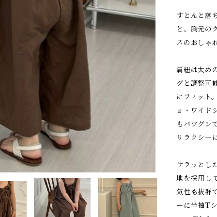
すとんと落
と、胸元の
スのおしゃ
肩紐は太め
グと調整可
にフィット
ョ・ワイド
もバツグン
リラクシー
サラッとし
地を採用し
気性も抜群
ーに半袖T