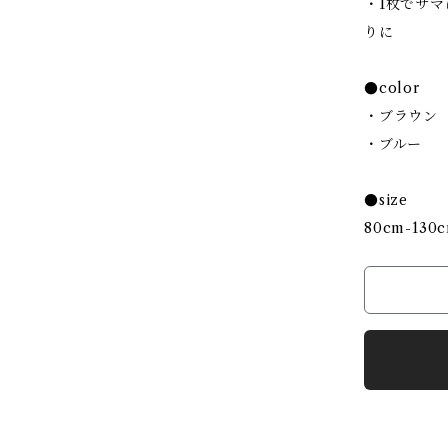
・1枚でサ
りに
●color
・ブラウン
・ブルー
●size
80cm-130