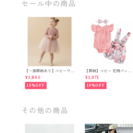
m ホワイト ピンク レッド
アノ 演奏会 キッズ ジュニ
セール中の商品
パープル グリーン スモーキ
ーピンク 発表会 結婚式 ピア
ノ 演奏会 舞台 キッズ
【一部即納あり】ベビーワ
【即納】ベビー 花柄パンツ
ンピース 星柄ラメ チュール
&フリルロンパースset＋ヘ
¥1,853
¥1,071
ベビー服 写真撮影 子供服 フ
ッドバンド 3点セット☆女
リル チュール 女の子 秋冬
子 フェミニン 90㎝
15%OFF
10%OFF
春服 セレモニードレス 新生
児 お宮参り チュールドレス
お祝い 結婚式 ドレス 100日
祝い ピンク 70 80 90 100
110cm
その他の商品