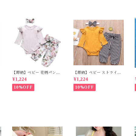
ア
ステルカラー 発表会 結婚式
ジュニア 韓国子供服 発表会
お出かけ ピアノ キッズ
結婚式 お出かけ
【即納】ベビー 花柄パンツ
【即納】ベビー ストライプ
&ロンパースset＋ヘッドバ
パンツ&フリルロンパースse
¥1,224
¥1,224
の
ンド 3点セット☆女の子 フ
t＋ヘッドバンド 3点セット
ェミニン 80cm
☆女の子 マニッシュ 80㎝
10%OFF
10%OFF