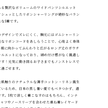
ちる贅沢なボリュームのワイドパンツシルエット
クシュッとしたリボンシャーリングが絶妙なバラン
れな1着です。
のデザインでズレにくく、胸元にはゴムシャーリン
能なリボンコードをあしらうことで、心地よく身体
。裾に向かってふんわりと広がるロング丈のガウチ
シルエットになっており、締め付け感がなく風通し
です！元気に動き回るお子さまでもノンストレスで
に過ごせます。
た肌触りのナチュラルな薄手コットン・リネン風生
ているため、日本の蒸し暑い夏でもベタつかず、通
です。1枚で涼しく着こなすのはもちろん、インナ
シャツやノースリーブを合わせた重ね着レイヤード