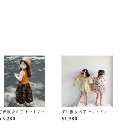
子供服 女の子 セットアップ
子供服 女の子 セットアップ
夏服 上下セット タンクトッ
夏服 上下セット ブラウス 半
¥3,280
¥1,980
プ ワイドパンツ 2点セット
袖 ショートパンツ 2点セッ
80 90 100 110 120 130 セ
ト 80 90 100 110 120 130
ンチ マスタード テラコッタ
センチ イエロー レッド ハー
花柄 総柄 アンティーク リブ
ト柄 フリル リブ ワッフル調