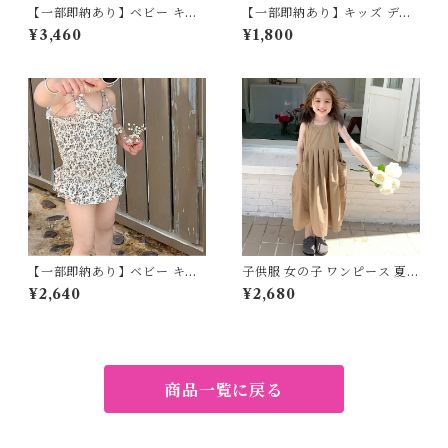
【一部即納あり】ベビー キッ
【一部即納あり】キッズ デニ
ズ ワンピース エスニック キャ
ムパンツ 女の子 男の子 子供服
¥3,460
¥1,800
ミワンピ レース アジアン レト
八分丈パンツ マニッシュ ユニ
ロ ノースリーブ 子ども服 女の
セックス 90cm 100cm 110c
子 ナチュラル ブルー イエロー
m 120cm 130cm
80 90 100 110 120 130 140c
m
【一部即納あり】ベビー キッ
子供服 女の子 ワンピース 夏服
ズ 水着 ワンピース水着 花柄
綿100% ノースリーブ ロング
¥2,640
¥2,680
リボン 小花 ギャザー フレア
90 100 110 120 130 140 150
子供服 女の子 フェミニン ナチ
センチ ローズピンク カーキベ
ュラル ホワイト グリーン 90
ージュ ミッドレングス バック
100 110 120 130㎝
シャン 背中あき 涼しい 薄手
無地 Aライン シンプル キッズ
ベビー ジュニア
商品一覧に戻る