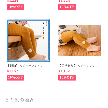
¥1,224
¥1,224
3点セット☆女の子 フェミニン
ヘッドバンド 3点セット☆女の
80cm
子 マニッシュ 80㎝
10%OFF
10%OFF
【即納】ベビーリブレギンス
【即納あり】ベビーリブレギ
キッズレギンス リブレギンス
ンス キッズレギンス リブレギ
¥1,152
¥1,152
花柄 フラワー刺繍 ナチュラル
ンス 花柄 フラワー刺繍 ナチュ
90~102cm
ラル 65~80cm
10%OFF
10%OFF
その他の商品