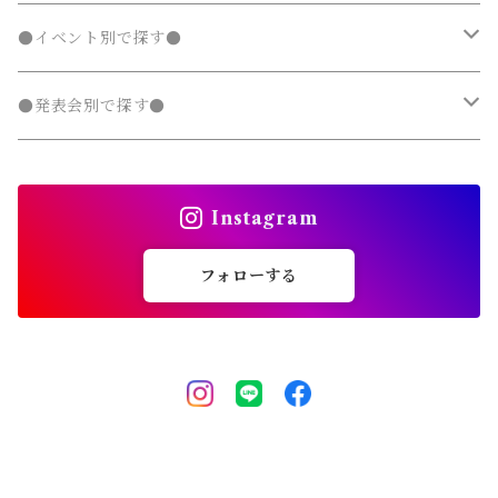
チェスターコート
チェスターコート
ポンチョ
パーカー・スウェット
パーカー・スウェット
スウェットパンツ
カーディガン
トレンチコート
デニムパンツ
チュニック
長袖
ノーカラージャケット
デニムスカート
スカート セットアップ
半袖
ダウンジャケット・コート
靴・小物
フォーマルスーツ
発表会 ドレス
冬
マニッシュ 子供服
親子コーデ
70～90cm
●イベント別で探す●
チェスターコート
ジャージ
ジャージ
パーカー・スウェット
ステンカラーコート
スウェットパンツ
袖なし・ノースリーブ
トレンチコート
デニムパンツ
パンツ セットアップ
長袖
ノーカラージャケット
靴
スカート セットアップ
半袖
ワンピース
靴・小物
フォーマルスーツ
フォーマル 子供服
100～140cm
入園式
●発表会別で探す●
タンクトップ
タンクトップ
ジャージ
マウンテンパーカー
ステンカラーコート
スウェットパンツ
袖なし・ノースリーブ
トレンチコート
靴下
パンツ セットアップ
長袖
シャツワンピース
靴
スカート セットアップ
men's
水着
オールインワン
靴・小物
スーツ 子供服
150～170cm
卒園式
ピアノ発表会ドレス
タンクトップ
ポンチョ
Instagram
マウンテンパーカー
ステンカラーコート
レギンス・タイツ
袖なし・ノースリーブ
ジャンパースカート
靴下
パンツ セットアップ
lady's
ラッシュガード
サロペット・オーバーオール
靴
men's
長袖
水着
オールインワン
アウトドアミックス 子供服
M～XXXL
結婚式ドレス
コンクール 発表会ドレス
フォローする
チェスターコート
ポンチョ
マウンテンパーカー
チュニック
レギンス・タイツ
ワンピース水着
靴下
lady's
半袖
ラッシュガード
サロペット・オーバーオール
men's
水着
オーバーサイズ・ビッグシルエット 子供服
ダンス発表会
チェスターコート
ポンチョ
ドレス
セパレート水着
レギンス・タイツ
袖なし・ノースリーブ
ワンピース水着
lady's
ラッシュガード
ユニセックス 子供服
チェスターコート
セパレート水着
ワンピース水着
ストリート 子供服