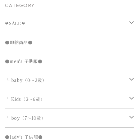
CATEGORY
❤︎SALE❤︎
キッズTシャツセール
●即納商品●
発表会セール
●men's 子供服●
└ baby（0～2歳）
カバーオール・ロンパース
└ Kids（3～6歳）
サロペット・オーバーオール
トップス
トップス
└ boy（7～10歳）
Tシャツ・カットソー
Tシャツ・カットソー
ボトムス
ボトムス
トップス
●lady's 子供服●