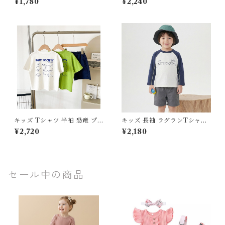
¥1,780
¥2,240
プリント トップス 80 90 100
ロンT 春 秋 トップス 子供服
110 120 130 センチ アイボリ
80 90 100 110 120 130 セン
ー イエロー 黄色 カジュアル
チ 手書き風 イラスト 英字 ロ
お出かけ 綿 コットン おしゃれ
ゴ おしゃれ カジュアル ジュニ
ア
キッズ Tシャツ 半袖 恐竜 プ
キッズ 長袖 ラグランTシャツ
リント 綿100% 男の子 韓国子
綿 アウトドア プリント 男の子
¥2,720
¥2,180
供服 配色 切り替え トップス
女の子 韓国子供服 90-120cm
夏服 100 110 120 130 140 15
0 160 ジュニア 恐竜図鑑 ティ
ーシャツ コットン おしゃれ
セール中の商品