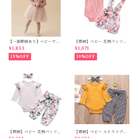
【一部即納あり】ベビーワン
【即納】ベビー 花柄パンツ&
ピース 星柄ラメ チュール ベビ
フリルロンパースset＋ヘッド
¥1,853
¥1,071
ー服 写真撮影 子供服 フリル
バンド 3点セット☆女の子 フ
チュール 女の子 秋冬 春服 セ
ェミニン 90㎝
15%OFF
10%OFF
レモニードレス 新生児 お宮参
り チュールドレス お祝い 結婚
式 ドレス 100日祝い ピンク 7
0 80 90 100 110cm
【即納】ベビー 花柄パンツ&
【即納】ベビー ストライプパ
ロンパースset＋ヘッドバンド
ンツ&フリルロンパースset＋