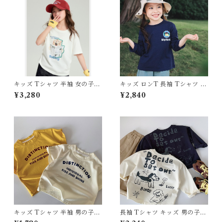
キッズ Tシャツ 半袖 女の子
キッズ ロンT 長袖 Tシャツ 速
猫 ネコ イラスト プリント ト
乾 通気性 トップス 男の子 女
¥3,280
¥2,840
ップス 110 120 130 140 150 1
の子 子供服 スポーツ アウトド
60 センチ ホワイト ブラック
ア キャンプ 100 110 120 130
グリーン 白 黒 緑 綿100% コ
140 150 センチ ジュニア ドラ
ットン 服 韓国子供服 お出かけ
イ 体育 運動会
通園 通学
キッズ Tシャツ 半袖 男の子
長袖 Tシャツ キッズ 男の子
女の子 韓国子供服 英字 ロゴ
綿100% ワンちゃん プリント