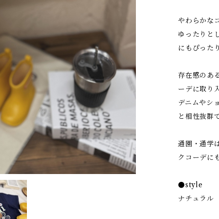
やわらかな
ゆったりと
にもぴった
存在感のあ
ーデに取り
デニムやシ
と相性抜群
通園・通学
クコーデに
●style
ナチュラル