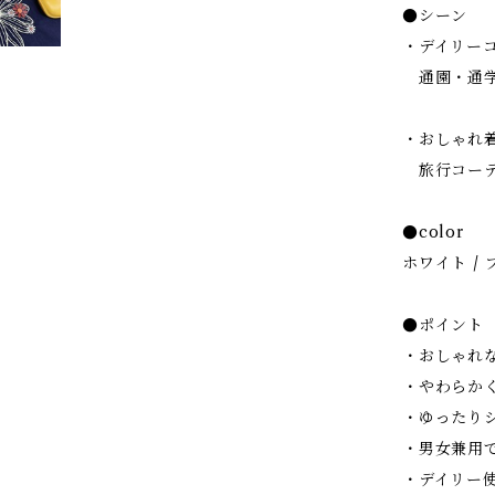
●シーン
・デイリー
通園・通学
・おしゃれ
旅行コーデ
●color
ホワイト / 
●ポイント
・おしゃれ
・やわらか
・ゆったり
・男女兼用
・デイリー