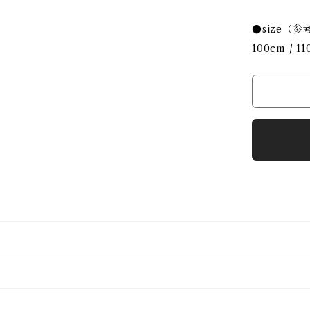
●size（参
100cm / 11