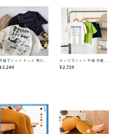
長袖 Tシャツ キッズ 男の子
キッズ Tシャツ 半袖 恐竜 プ
綿100% ワンちゃん プリン
リント 綿100% 男の子 韓国
¥2,240
¥2,720
ト ロンT 春 秋 トップス 子
子供服 配色 切り替え トップ
供服 80 90 100 110 120 13
ス 夏服 100 110 120 130 14
0 センチ 手書き風 イラスト
0 150 160 ジュニア 恐竜図
英字 ロゴ おしゃれ カジュア
鑑 ティーシャツ コットン お
ル ジュニア
しゃれ