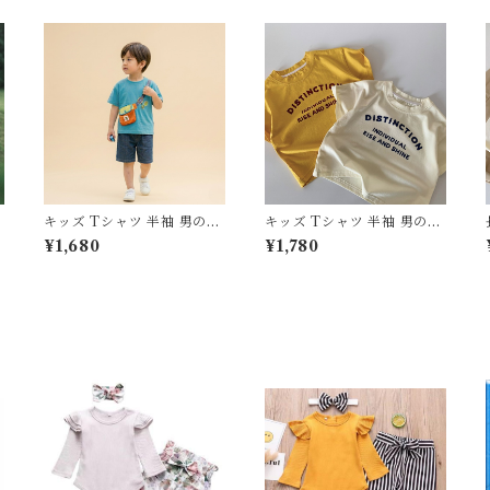
キッズ Tシャツ 半袖 男の子
キッズ Tシャツ 半袖 男の子
子
女の子 新作 韓国子供服 サス
女の子 韓国子供服 英字 ロゴ
¥1,680
¥1,780
ウ
ペンダー バッグ風 プリント
プリント トップス 80 90 1
2
トップス 80 90 100 110 12
00 110 120 130 センチ アイ
0 130 センチ ブルー 青 カジ
ボリー イエロー 黄色 カジュ
ュアル お出かけ 通園 通学
アル お出かけ 綿 コットン
おしゃれ
おしゃれ