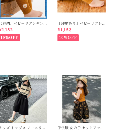
【即納】ベビーリブレギン
【即納あり】ベビーリブレ
ス キッズレギンス リブレギ
ギンス キッズレギンス リブ
¥1,152
¥1,152
ンス 花柄 フラワー刺繍 ナチ
レギンス 花柄 フラワー刺繍
ュラル 90~102cm
ナチュラル 65~80cm
10%OFF
10%OFF
キッズ トップス ノースリー
子供服 女の子 セットアップ