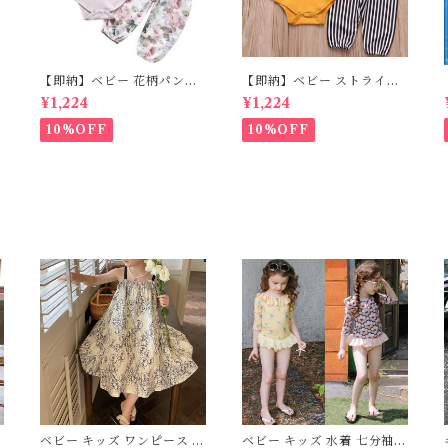
【即納】ベビー 花柄パンツ
【即納】ベビー ストライプ
&ロンパースset＋ヘッドバ
パンツ&フリルロンパースse
¥1,224
¥1,224
の
ンド 3点セット☆女の子 フ
t＋ヘッドバンド 3点セット
ェミニン 80cm
☆女の子 マニッシュ 80㎝
10%OFF
10%OFF
ベビー キッズ ワンピース キ
ベビー キッズ 水着 七分袖