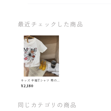
最近チェックした商品
キッズ 半袖Tシャツ 男の子
女の子 花柄プリント 韓国子
¥2,180
供服 ホワイト ブラック ネイ
ビー 100-150cm
同じカテゴリの商品