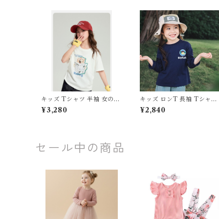
キッズ Tシャツ 半袖 女の子
キッズ ロンT 長袖 Tシャツ
猫 ネコ イラスト プリント
速乾 通気性 トップス 男の
¥3,280
¥2,840
トップス 110 120 130 140 1
女の子 子供服 スポーツ ア
50 160 センチ ホワイト ブ
トドア キャンプ 100 110 1
ラック グリーン 白 黒 緑 綿1
0 130 140 150 センチ ジュ
00% コットン 服 韓国子供
ニア ドライ 体育 運動会
服 お出かけ 通園 通学
セール中の商品