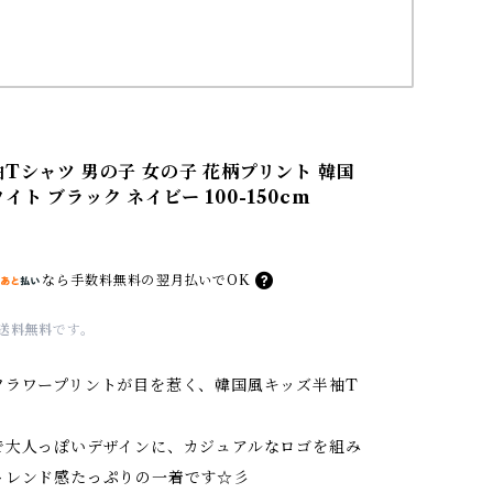
袖Tシャツ 男の子 女の子 花柄プリント 韓国
イト ブラック ネイビー 100-150cm
なら
手数料無料の
翌月払いでOK
送料無料
です。
フラワープリントが目を惹く、韓国風キッズ半袖T
で大人っぽいデザインに、カジュアルなロゴを組み
トレンド感たっぷりの一着です☆彡