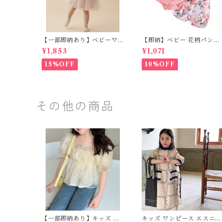
【一部即納あり】ベビーワ
【即納】ベビー 花柄パンツ
ンピース 星柄ラメ チュール
&フリルロンパースset＋ヘ
¥1,853
¥1,071
ベビー服 写真撮影 子供服 フ
ッドバンド 3点セット☆女
リル チュール 女の子 秋冬
子 フェミニン 90㎝
15%OFF
10%OFF
春服 セレモニードレス 新生
児 お宮参り チュールドレス
お祝い 結婚式 ドレス 100日
祝い ピンク 70 80 90 100
110cm
その他の商品
【一部即納あり】キッズ ト
キッズ ワンピース エスニッ