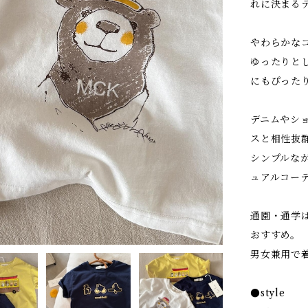
れに決まる
やわらかな
ゆったりと
にもぴった
デニムやシ
スと相性抜
シンプルな
ュアルコー
通園・通学
おすすめ。
男女兼用で
●style