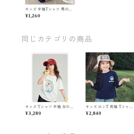
キッズ 半袖Tシャツ 男の子
女の子 バスプリント 韓国子
¥1,260
供服 イエロー ホワイト ネイ
ビー お出かけ 外遊び 通園
通学 90-140cm
同じカテゴリの商品
キッズ Tシャツ 半袖 女の子
キッズ ロンT 長袖 Tシャツ
猫 ネコ イラスト プリント
速乾 通気性 トップス 男の
¥3,280
¥2,840
トップス 110 120 130 140 1
女の子 子供服 スポーツ ア
50 160 センチ ホワイト ブ
トドア キャンプ 100 110 1
ラック グリーン 白 黒 緑 綿1
0 130 140 150 センチ ジュ
00% コットン 服 韓国子供
ニア ドライ 体育 運動会
服 お出かけ 通園 通学