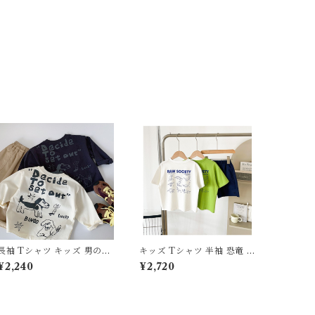
長袖 Tシャツ キッズ 男の子
キッズ Tシャツ 半袖 恐竜 プ
綿100% ワンちゃん プリン
リント 綿100% 男の子 韓国
¥2,240
¥2,720
ト ロンT 春 秋 トップス 子
子供服 配色 切り替え トップ
供服 80 90 100 110 120 13
ス 夏服 100 110 120 130 14
0 センチ 手書き風 イラスト
0 150 160 ジュニア 恐竜図
英字 ロゴ おしゃれ カジュア
鑑 ティーシャツ コットン お
ル ジュニア
しゃれ