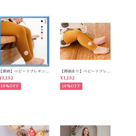
【即納】ベビーリブレギン
【即納あり】ベビーリブレ
ス キッズレギンス リブレギ
ギンス キッズレギンス リブ
¥1,152
¥1,152
ンス 花柄 フラワー刺繍 ナチ
レギンス 花柄 フラワー刺繍
ュラル 90~102cm
ナチュラル 65~80cm
10%OFF
10%OFF