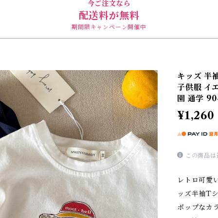
今ご注文なら
配送料が無料
期間限キャンペーン開催中
キッズ 半
子供服 イ
園 通学 90
¥1,260
この商品は
レトロ可愛
ッズ半袖T
ポップなカ