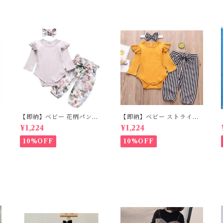
【即納】ベビー 花柄パンツ
【即納】ベビー ストライプ
&ロンパースset＋ヘッドバ
パンツ&フリルロンパースse
¥1,224
¥1,224
の
ンド 3点セット☆女の子 フ
t＋ヘッドバンド 3点セット
ェミニン 80cm
☆女の子 マニッシュ 80㎝
10%OFF
10%OFF