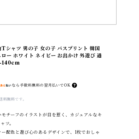
袖Tシャツ 男の子 女の子 バスプリント 韓国
エロー ホワイト ネイビー お出かけ 外遊び 通
-140cm
なら
手数料無料の
翌月払いでOK
送料無料
です。
いモチーフのイラストが目を惹く、カジュアルなキ
シャツ。
ラー配色と遊び心のあるデザインで、1枚でおしゃ