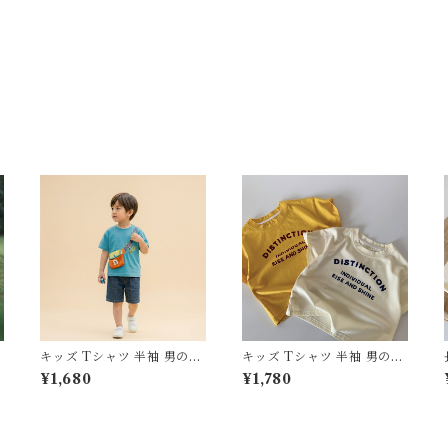
キッズ Tシャツ 半袖 男の子
キッズ Tシャツ 半袖 男の子
子
女の子 新作 韓国子供服 サス
女の子 韓国子供服 英字 ロゴ
¥1,680
¥1,780
ウ
ペンダー バッグ風 プリント
プリント トップス 80 90 1
2
トップス 80 90 100 110 12
00 110 120 130 センチ アイ
0 130 センチ ブルー 青 カジ
ボリー イエロー 黄色 カジュ
ュアル お出かけ 通園 通学
アル お出かけ 綿 コットン
おしゃれ
おしゃれ