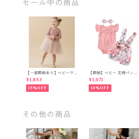
セール中の商品
【一部即納あり】ベビーワ
【即納】ベビー 花柄パンツ
ンピース 星柄ラメ チュール
&フリルロンパースset＋ヘ
¥1,853
¥1,071
ベビー服 写真撮影 子供服 フ
ッドバンド 3点セット☆女
リル チュール 女の子 秋冬
子 フェミニン 90㎝
15%OFF
10%OFF
春服 セレモニードレス 新生
児 お宮参り チュールドレス
お祝い 結婚式 ドレス 100日
祝い ピンク 70 80 90 100
110cm
その他の商品