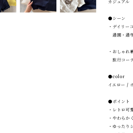
カジュアル
●シーン
・デイリー
通園・通学
・おしゃれ
旅行コーデ
●color
イエロー / 
●ポイント
・レトロ可
・やわらか
・ゆったり