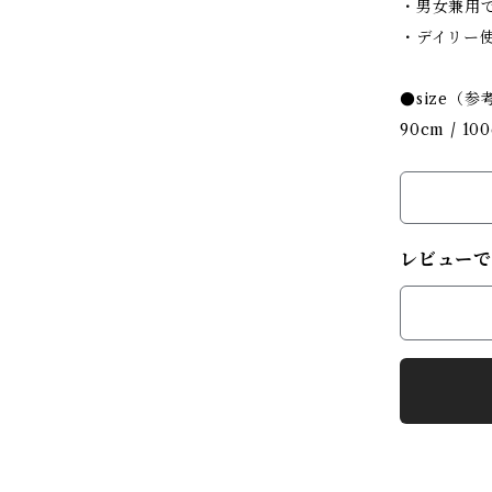
・男女兼用
・デイリー
●size（参
90cm / 100
レビューで