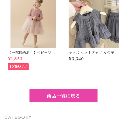
0cm 130cm 140cm
【一部即納あり】ベビーワン
キッズ セットアップ 女の子 フ
ピース 星柄ラメ チュール ベビ
リル ノースリーブ 韓国子供服
¥1,853
¥3,340
ー服 写真撮影 子供服 フリル
ショートパンツ 上下セット グ
チュール 女の子 秋冬 春服 セ
レー ナチュラル フェミニン 8
15%OFF
レモニードレス 新生児 お宮参
0 90 100 110 120 130 140 15
り チュールドレス お祝い 結婚
0cm
式 ドレス 100日祝い ピンク 7
0 80 90 100 110cm
商品一覧に戻る
CATEGORY