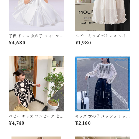
子供 ドレス 女の子 フォーマル
ベビー キッズ ボトムス ワイド
プリンセス タフタ サテン ワン
パンツ シフォン シースルー フ
¥4,680
¥1,980
ピース リボン 70 80 90 100
リル リボン ドット ウエストゴ
110 120 130 140 センチ ホワ
ム 姉妹 女の子 ナチュラル フ
イト ネイビー ピンク シャンパ
ェミニン オフホワイト ベージ
ン レッド 白 紺 赤 2026 夏服
ュ 80 90 100 110 120cm
新作 韓国子供服 発表会 結婚式
結婚式お呼ばれ 誕生日 バース
デーフォト 七五三 ベビー服 ジ
ュニア
ベビー キッズ ワンピース 七分
キッズ 女の子 メッシュ トップ
袖 ドット柄 水玉 フレア 女の
ス×ハーフタンクトップ 長袖
¥4,740
¥2,160
子 子ども服 リンクコーデ ブラ
ショート丈 ストリート トップ
ック ナチュラル マニッシュ 8
ス2点セット 120 130 140 150
0cm 90cm 100cm 110cm 12
160cm