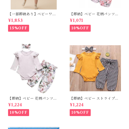
【一部即納あり】ベビーワン
【即納】ベビー 花柄パンツ&
ピース 星柄ラメ チュール ベビ
フリルロンパースset＋ヘッド
¥1,853
¥1,071
ー服 写真撮影 子供服 フリル
バンド 3点セット☆女の子 フ
チュール 女の子 秋冬 春服 セ
ェミニン 90㎝
15%OFF
10%OFF
レモニードレス 新生児 お宮参
り チュールドレス お祝い 結婚
式 ドレス 100日祝い ピンク 7
0 80 90 100 110cm
【即納】ベビー 花柄パンツ&
【即納】ベビー ストライプパ
ロンパースset＋ヘッドバンド
ンツ&フリルロンパースset＋
¥1,224
¥1,224
3点セット☆女の子 フェミニン
ヘッドバンド 3点セット☆女の
80cm
子 マニッシュ 80㎝
10%OFF
10%OFF