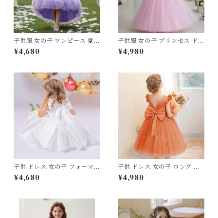
子供服 女の子 ワンピース 夏服
子供服 女の子 プリンセス ドレ
プリンセス ドレス チュール レ
ス チュール レース フリル ロ
¥4,680
¥4,980
ース フリル フィッシュテール
ングドレス 120 130 140 150
ライン フィッシュテールドレ
160 センチ レッド ホワイト
ス テールスカート 100 110 12
ピンク パープル グリーン ブル
0 130 140 150 cm ホワイト
ー 発表会 結婚式 ピアノ 演奏
ピンク レッド パープル グリー
会 キッズ ジュニア
ン スモーキーピンク 発表会 結
婚式 ピアノ 演奏会 舞台 キッ
ズ
子供 ドレス 女の子 フォーマル
子供 ドレス 女の子 ロング プ
プリンセス タフタ サテン ワン
リンセス フォーマル チュール
¥4,680
¥4,980
ピース リボン 70 80 90 100
ワンピース 100 110 120 130 1
110 120 130 140 センチ ホワ
40 150 センチ ピンク パープ
イト ネイビー ピンク シャンパ
ル ブルー ホワイト レッド グ
ン レッド 白 紺 赤 2026 夏服
リーン ブラック オレンジ ベー
新作 韓国子供服 発表会 結婚式
ジュ お呼ばれ 結婚式 発表会
結婚式お呼ばれ 誕生日 バース
演奏会 誕生日 バースデー パー