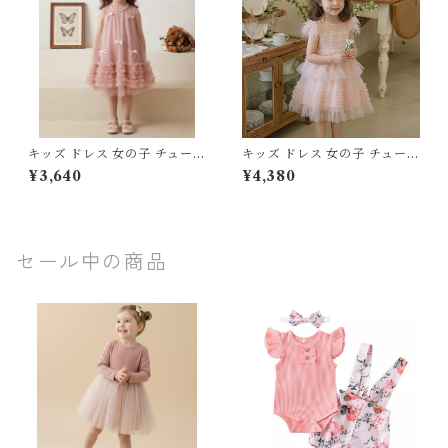
デーフォト 七五三 ベビー服 ジ
ティー 七五三 キッズドレス 2
ュニア
026 夏 新作
キッズ ドレス 女の子 チュール
キッズ ドレス 女の子 チュール
ワンピース リボン ノースリー
フリル ティアードフリル ワン
¥3,640
¥4,380
ブ 発表会 結婚式 子供服 夏 80
ピース フェミニン フォーマル
90 100 110 120 130 センチ
発表会 お呼ばれ アイボリー ピ
ピンク スカート プリンセス お
ンク 100-150cm
誕生日会 フォーマル
セール中の商品