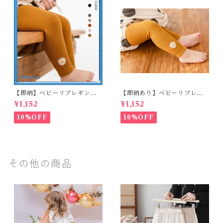
【即納】ベビーリブレギンス
【即納あり】ベビーリブレギ
キッズレギンス リブレギンス
ンス キッズレギンス リブレギ
¥1,152
¥1,152
花柄 フラワー刺繍 ナチュラル
ンス 花柄 フラワー刺繍 ナチュ
90~102cm
ラル 65~80cm
10%OFF
10%OFF
その他の商品