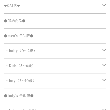
❤︎SALE❤︎
キッズTシャツセール
●即納商品●
発表会セール
●men's 子供服●
└ baby（0～2歳）
カバーオール・ロンパース
└ Kids（3～6歳）
サロペット・オーバーオール
トップス
トップス
└ boy（7～10歳）
Tシャツ・カットソー
Tシャツ・カットソー
ボトムス
ボトムス
トップス
●lady's 子供服●
シャツ・ブラウス
シャツ・ブラウス
デニムパンツ
デニムパンツ
Tシャツ・カットソー