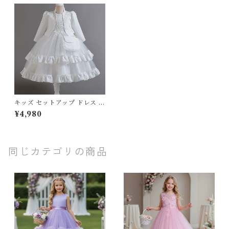
キッズ セットアップ ドレス ジ
ャケット ツーピースセット チ
¥4,980
ュール フレア フリル プリンセ
ス ピアノ 発表会 子供服 女の
子 フォーマル フェミニン ホワ
イト ピンク ブルー シャンパン
カラー 100 110 120 130 140 1
同じカテゴリの商品
50cm