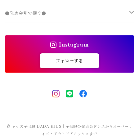
チェスターコート
ジャージ
ジャージ
パーカー・スウェット
ステンカラーコート
スウェットパンツ
袖なし・ノースリーブ
トレンチコート
デニムパンツ
パンツ セットアップ
長袖
ノーカラージャケット
靴
スカート セットアップ
半袖
ワンピース
靴・小物
フォーマルスーツ
フォーマル 子供服
100～140cm
入園式
●発表会別で探す●
タンクトップ
タンクトップ
ジャージ
マウンテンパーカー
ステンカラーコート
スウェットパンツ
袖なし・ノースリーブ
トレンチコート
靴下
パンツ セットアップ
長袖
シャツワンピース
靴
スカート セットアップ
men's
水着
オールインワン
靴・小物
スーツ 子供服
150～170cm
卒園式
ピアノ発表会ドレス
タンクトップ
ポンチョ
Instagram
マウンテンパーカー
ステンカラーコート
レギンス・タイツ
袖なし・ノースリーブ
ジャンパースカート
靴下
パンツ セットアップ
lady's
ラッシュガード
サロペット・オーバーオール
靴
men's
長袖
水着
オールインワン
アウトドアミックス 子供服
M～XXXL
結婚式ドレス
コンクール 発表会ドレス
フォローする
チェスターコート
ポンチョ
マウンテンパーカー
チュニック
レギンス・タイツ
ワンピース水着
靴下
lady's
半袖
ラッシュガード
サロペット・オーバーオール
men's
水着
オーバーサイズ・ビッグシルエット 子供服
ダンス発表会
チェスターコート
ポンチョ
ドレス
セパレート水着
レギンス・タイツ
袖なし・ノースリーブ
ワンピース水着
lady's
ラッシュガード
ユニセックス 子供服
チェスターコート
セパレート水着
ワンピース水着
ストリート 子供服
セパレート水着
ヒップホップ 子供服
© キッズ子供服 DADA KIDS｜子供服の発表会ドレスからオーバーサ
イズ・アウトドアミックスまで