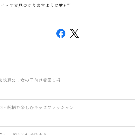
デアが見つかりますように♥︎∗*ﾟ
＆快適に！女の子向け着回し術
柄・総柄で楽しむキッズファッション