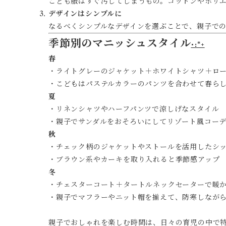
こども服はすぐ汚してしまうもの。コットンやポリ
デザインはシンプルに
なるべくシンプルなデザインを選ぶことで、親子で
季節別のマニッシュスタイル
･:*+
春
・ライトグレーのジャケット＋ホワイトシャツ＋ロ
・こどもはパステルカラーのパンツを合わせて春ら
夏
・リネンシャツやハーフパンツで涼しげなスタイル
・親子でサンダルをおそろいにしてリゾート風コー
秋
・チェック柄のジャケットやストールを活用したシ
・ブラウン系やカーキを取り入れると季節感アップ
冬
・チェスターコート＋タートルネックセーターで暖
・親子でマフラーやニット帽を揃えて、防寒しなが
親子でおしゃれを楽しむ時間は、日々の育児の中で