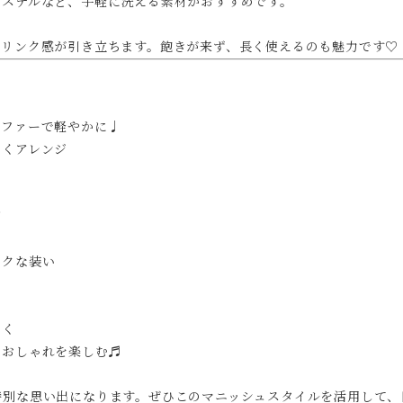
エステルなど、手軽に洗える素材がおすすめです。
のリンク感が引き立ちます。飽きが来ず、長く使えるのも魅力です♡
ーファーで軽やかに♩
しくアレンジ
デ
ックな装い
かく
らおしゃれを楽しむ♬
特別な思い出になります。ぜひこのマニッシュスタイルを活用して、