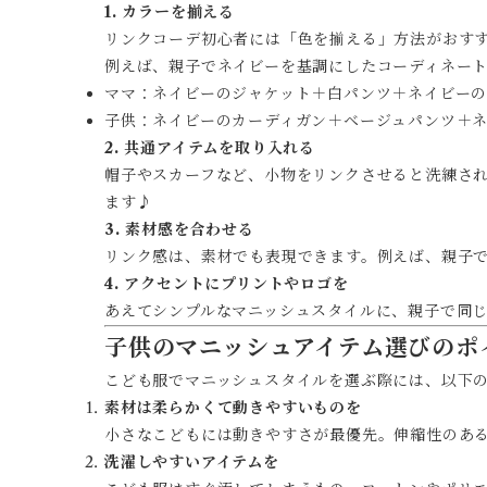
1.
カラーを揃える
リンクコーデ初心者には「色を揃える」方法がおすすめ
例えば、親子でネイビーを基調にしたコーディネー
ママ：ネイビーのジャケット＋白パンツ＋ネイビー
子供：ネイビーのカーディガン＋ベージュパンツ＋
2.
共通アイテムを取り入れる
帽子やスカーフなど、小物をリンクさせると洗練さ
ます♪
3.
素材感を合わせる
リンク感は、素材でも表現できます。例えば、親子
4.
アクセントにプリントやロゴを
あえてシンプルなマニッシュスタイルに、親子で同
子供のマニッシュアイテム選びのポイ
こども服でマニッシュスタイルを選ぶ際には、以下
素材は柔らかくて動きやすいものを
小さなこどもには動きやすさが最優先。伸縮性のあ
洗濯しやすいアイテムを