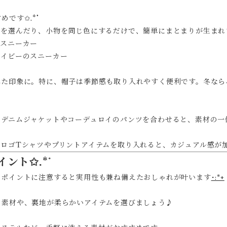
です✩.*˚
トを選んだり、小物を同じ色にするだけで、簡単にまとまりが生まれ
のスニーカー
ネイビーのスニーカー
れた印象に。特に、帽子は季節感も取り入れやすく便利です。冬なら
でデニムジャケットやコーデュロイのパンツを合わせると、素材の一
じロゴTシャツやプリントアイテムを取り入れると、カジュアル感が
ント✩.*˚
のポイントに注意すると実用性も兼ね備えたおしゃれが叶います
･:*+
る素材や、裏地が柔らかいアイテムを選びましょう♪